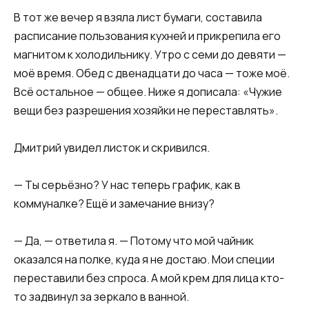
В тот же вечер я взяла лист бумаги, составила
расписание пользования кухней и прикрепила его
магнитом к холодильнику. Утро с семи до девяти —
моё время. Обед с двенадцати до часа — тоже моё.
Всё остальное — общее. Ниже я дописала: «Чужие
вещи без разрешения хозяйки не переставлять».
Дмитрий увидел листок и скривился.
— Ты серьёзно? У нас теперь график, как в
коммуналке? Ещё и замечание внизу?
— Да, — ответила я. — Потому что мой чайник
оказался на полке, куда я не достаю. Мои специи
переставили без спроса. А мой крем для лица кто-
то задвинул за зеркало в ванной.