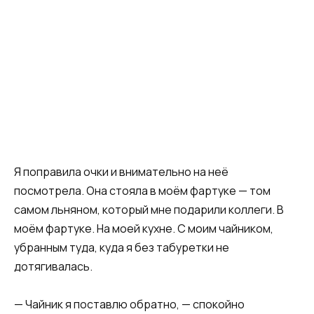
Я поправила очки и внимательно на неё
посмотрела. Она стояла в моём фартуке — том
самом льняном, который мне подарили коллеги. В
моём фартуке. На моей кухне. С моим чайником,
убранным туда, куда я без табуретки не
дотягивалась.
— Чайник я поставлю обратно, — спокойно