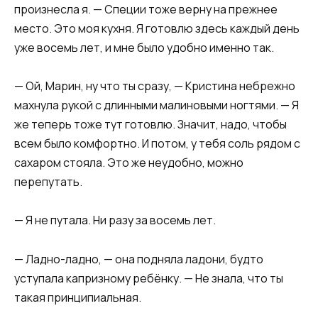
произнесла я. — Специи тоже верну на прежнее
место. Это моя кухня. Я готовлю здесь каждый день
уже восемь лет, и мне было удобно именно так.
— Ой, Марин, ну что ты сразу, — Кристина небрежно
махнула рукой с длинными малиновыми ногтями. — Я
же теперь тоже тут готовлю. Значит, надо, чтобы
всем было комфортно. И потом, у тебя соль рядом с
сахаром стояла. Это же неудобно, можно
перепутать.
— Я не путала. Ни разу за восемь лет.
— Ладно-ладно, — она подняла ладони, будто
уступала капризному ребёнку. — Не знала, что ты
такая принципиальная.