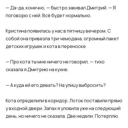
— Да-да, конечно, — быстро закивал Дмитрий. — Я
поговорю с ней. Всё будет нормально.
Кристина появилась у нас в пятницу вечером. С
собой она привезла три чемодана, огромный пакет
детских игрушек и кота в переноске.
— Про кота ты мне ничего не говорил, — тихо
сказала я Дмитрию на кухне.
— А куда ей его девать? На улицу выбросить?
Кота определили в коридор. Лоток поставили прямо
у входной двери. Запах я уловила уже на следующий
день, но ничего не сказала. Две недели. Потерплю.