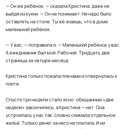
— Он же ребёнок, — сказала Кристина, даже не
выйдя из кухни. — Он не понимает. Не надо было
оставлять на столе. Ты же знаешь, что в доме
маленький ребёнок.
— У вас, — поправила я. — Маленький ребёнок у вас.
А ежедневник был мой. Рабочий. Тридцать две
страницы за четыре месяца.
Кристина только пожала плечами и отвернулась к
плите.
Спустя три недели стало ясно: обещанные «две
недели» закончились, а Кристина — нет. Она
устроилась у нас так, словно снимала отдельное
жильё. Только денег за него не платила. И ни