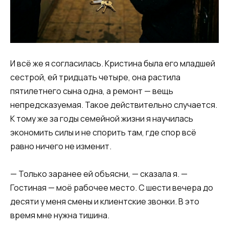
И всё же я согласилась. Кристина была его младшей
сестрой, ей тридцать четыре, она растила
пятилетнего сына одна, а ремонт — вещь
непредсказуемая. Такое действительно случается.
К тому же за годы семейной жизни я научилась
экономить силы и не спорить там, где спор всё
равно ничего не изменит.
— Только заранее ей объясни, — сказала я. —
Гостиная — моё рабочее место. С шести вечера до
десяти у меня смены и клиентские звонки. В это
время мне нужна тишина.