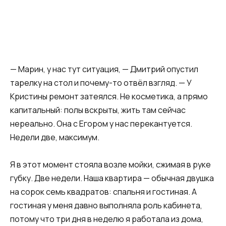
— Марин, у нас тут ситуация, — Дмитрий опустил
тарелку на стол и почему-то отвёл взгляд. — У
Кристины ремонт затеялся. Не косметика, а прямо
капитальный: полы вскрыты, жить там сейчас
нереально. Она с Егором у нас перекантуется.
Недели две, максимум.
Я в этот момент стояла возле мойки, сжимая в руке
губку. Две недели. Наша квартира — обычная двушка
на сорок семь квадратов: спальня и гостиная. А
гостиная у меня давно выполняла роль кабинета,
потому что три дня в неделю я работала из дома,