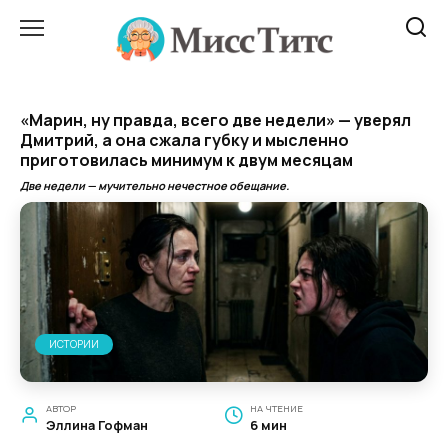
Перейти
к
содержанию
«Марин, ну правда, всего две недели» — уверял
Дмитрий, а она сжала губку и мысленно
приготовилась минимум к двум месяцам
Две недели — мучительно нечестное обещание.
ИСТОРИИ
АВТОР
НА ЧТЕНИЕ
Эллина Гофман
6 мин