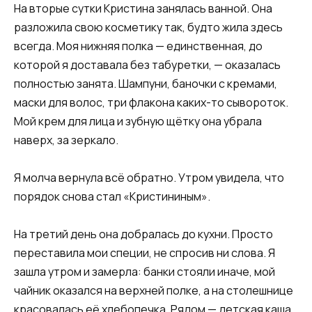
На вторые сутки Кристина занялась ванной. Она
разложила свою косметику так, будто жила здесь
всегда. Моя нижняя полка — единственная, до
которой я доставала без табуретки, — оказалась
полностью занята. Шампуни, баночки с кремами,
маски для волос, три флакона каких-то сывороток.
Мой крем для лица и зубную щётку она убрала
наверх, за зеркало.
Я молча вернула всё обратно. Утром увидела, что
порядок снова стал «Кристининым».
На третий день она добралась до кухни. Просто
переставила мои специи, не спросив ни слова. Я
зашла утром и замерла: банки стояли иначе, мой
чайник оказался на верхней полке, а на столешнице
красовалась её хлебопечка. Рядом — детская каша,