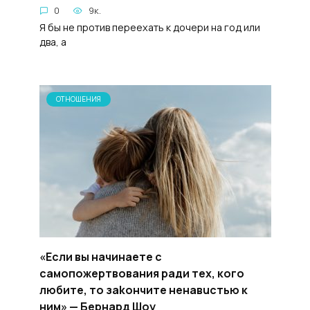
0
9к.
Я бы не против переехать к дочери на год или
два, а
ОТНОШЕНИЯ
«Если вы начинаете с
самопожepтвования ради тех, кого
любите, то заkoнчите нeнaвuстью к
ним» — Бернард Шоу