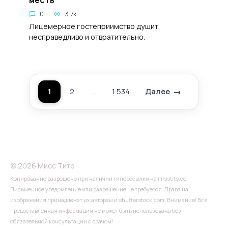
месть
0
3.7к.
Лицемерное гостеприимство душит,
несправедливо и отвратительно.
1
2
…
1 534
Далее
Пагинация
записей
© 2026 Мисс Титс.
Копирование разрешено при наличии гиперссылки на misstits.co.
Письменное уведомление или разрешение не требуется. Права на
изображения принадлежат их авторам и shutterstock.com. Внимание! Вся
предоставленная информация не может быть использована без
обязательной консультации с врачом!