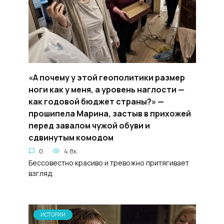
«А почему у этой геополитики размер
ноги как у меня, а уровень наглости —
как годовой бюджет страны?» —
прошипела Марина, застыв в прихожей
перед завалом чужой обуви и
сдвинутым комодом
0
4.8к.
Бессовестно красиво и тревожно притягивает
взгляд.
ИСТОРИИ