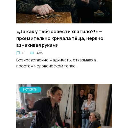
«Да как у тебя совести хватило?!» —
пронзительно кричала тёща, нервно
взмахивая руками
0
482
Безнравственно жадничать, отказывая в
простом человеческом тепле.
ИСТОРИИ