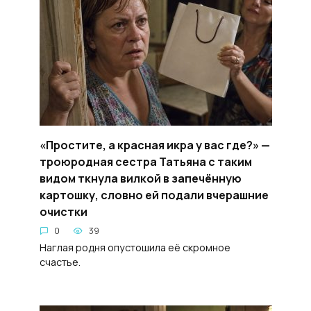
«Простите, а красная икра у вас где?» —
троюродная сестра Татьяна с таким
видом ткнула вилкой в запечённую
картошку, словно ей подали вчерашние
очистки
0
39
Наглая родня опустошила её скромное
счастье.