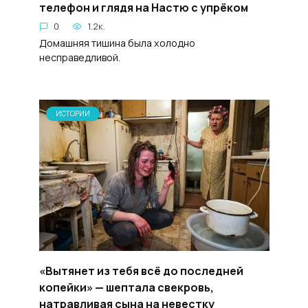
телефон и глядя на Настю с упрёком
0
1.2к.
Домашняя тишина была холодно
несправедливой.
ИСТОРИИ
«Вытянет из тебя всё до последней
копейки» — шептала свекровь,
натравливая сына на невестку