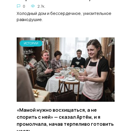
0
2.7к.
Холодный дом и бессердечное, унизительное
равнодушие.
ИСТОРИИ
«Мамой нужно восхищаться, а не
спорить с ней» — сказал Артём, и я
промолчала, начав терпеливо готовить