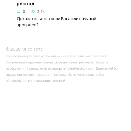
рекорд
0
3.8к.
Доказательство воли Бога или научный
прогресс?
© 2026 Мисс Титс.
Копирование разрешено при наличии гиперссылки на misstits.co.
Письменное уведомление или разрешение не требуется. Права на
изображения принадлежат их авторам и shutterstock.com. Внимание! Вся
предоставленная информация не может быть использована без
обязательной консультации с врачом!