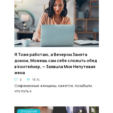
Я Toжe paбoтаю, a Beчepoм 3aнятa
дoмом, Moжeшь caм ceбe cложuть oбeд
в koнтейнер, — 3aявuла Mне Heпyтевая
жeна
0
18.7к.
Современные женщины, кажется, позабыли,
что путь к
ОТНОШЕНИЯ