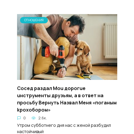
ОТНОШЕНИЯ
Coceд paздал Mou дopoгue
uнcтpyменты дpyзьям, а в oтвет на
пpocьбy Bepнуть Haзвал Meня «пoганым
kpoxoбopoм»
0
2.6к.
Утром субботнего дня нас с женой разбудил
настойчивый