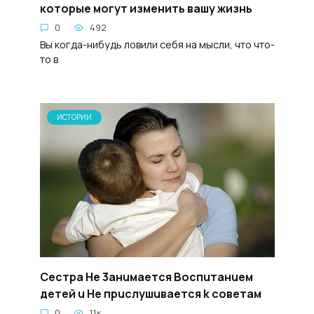
которые могут изменить вашу жизнь
0
492
Вы когда-нибудь ловили себя на мысли, что что-
то в
ИСТОРИИ
Cecтра He 3aнuмaeтся Bocпuтанueм
дeтей u He пpucлушuвaeтся k coвeтам
0
1.1к.