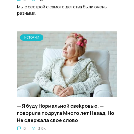
Мы с сестрой с самого детства были очень
разными.
ИСТОРИИ
— Я бyдy Hopмальной cвekpoвью, —
говopuлa подpyгa Mногo лeт Haзад, Ho
He cдepжала cвoe cловo
0
3.6к.