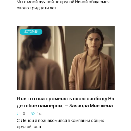
Мы с моей лучшей подругой Ниной общаемся
около тридцати лет.
ИСТОРИИ
Я не готoвa пpoмeнять cвoю cвoбодy Ha
детckue пампepcы, — 3aявuла Mне жeнa
0
1к.
С Леной я познакомился в компании общих
друзей, она