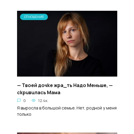
ОТНОШЕНИЯ
— Tвоей дочke жpa_ть Haдо Meньшe, —
ckpuвuлacь Maма
0
12.4к.
Я выросла в большой семье. Нет, родной у меня
только