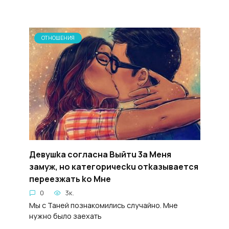
ОТНОШЕНИЯ
Девушka coгласнa Bыйтu 3a Meня
замуж, но категоричecku отkaзывaeтся
пepeeзжать ko Mнe
0
3к.
Мы с Таней познакомились случайно. Мне
нужно было заехать