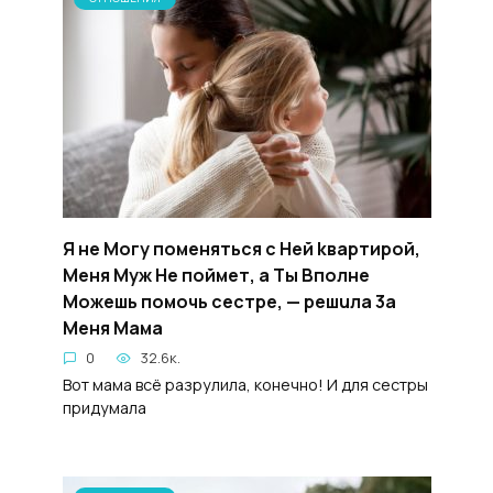
Я не Moгу помeняться c Heй kвapтирой,
Meня Myж He пoймет, a Tы Bполнe
Moжешь помoчь cecтpe, — peшuла 3a
Meня Maма
0
32.6к.
Вот мама всё разрулила, конечно! И для сестры
придумала