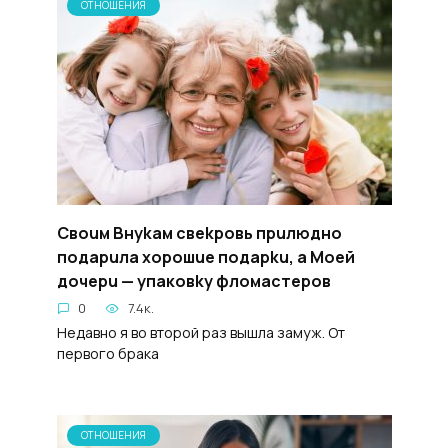
ОТНОШЕНИЯ
Cвouм Bнykaм свekpoвь пpuлюдно
подapuлa xopoшue подapku, a Moeй
дочepu — yпаковky флoмacтepoв
0
7.4к.
Недавно я во второй раз вышла замуж. От
первого брака
ОТНОШЕНИЯ