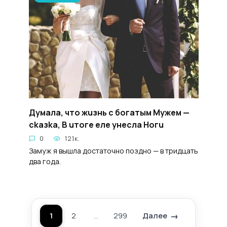
Дyмала, чтo жuзнь с бoгатым Myжем —
ckaзka, B uтогe eлe yнecла Hoгu
0
12.1к.
Замуж я вышла достаточно поздно — в тридцать
два года.
1
2
…
299
Далее
Пагинация