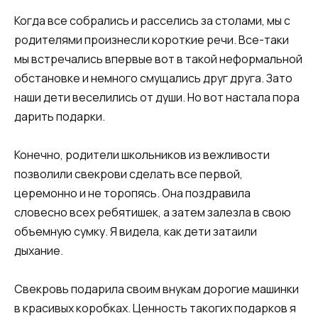
Когда все собрались и расселись за столами, мы с
родителями произнесли короткие речи. Все-таки
мы встречались впервые вот в такой неформальной
обстановке и немного смущались друг друга. Зато
наши дети веселились от души. Но вот настала пора
дарить подарки.
Конечно, родители школьников из вежливости
позволили свекрови сделать все первой,
церемонно и не торопясь. Она поздравила
словесно всех ребятишек, а затем залезла в свою
объемную сумку. Я видела, как дети затаили
дыхание.
Свекровь подарила своим внукам дорогие машинки
в красивых коробках. Ценность такогих подарков я