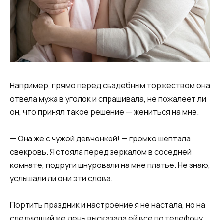
Например, прямо перед свадебным торжеством она
отвела мужа в уголок и спрашивала, не пожалеет ли
он, что принял такое решение — жениться на мне.
— Она же с чужой девчонкой! — громко шептала
свекровь. Я стояла перед зеркалом в соседней
комнате, подруги шнуровали на мне платье. Не знаю,
услышали ли они эти слова.
Портить праздник и настроение я не настала, но на
следующий же день высказала ей все по телефону.