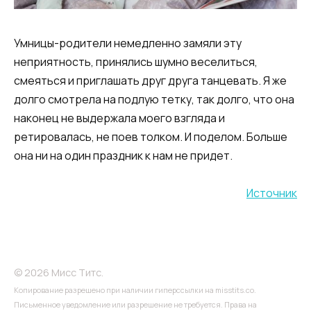
Умницы-родители немедленно замяли эту
неприятность, принялись шумно веселиться,
смеяться и приглашать друг друга танцевать. Я же
долго смотрела на подлую тетку, так долго, что она
наконец не выдержала моего взгляда и
ретировалась, не поев толком. И поделом. Больше
она ни на один праздник к нам не придет.
Источник
© 2026 Мисс Титс.
Копирование разрешено при наличии гиперссылки на misstits.co.
Письменное уведомление или разрешение не требуется. Права на