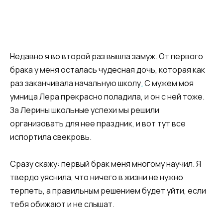
Недавно я во второй раз вышла замуж. От первого
брака у меня осталась чудесная дочь, которая как
раз заканчивала начальную школу
.
С мужем моя
умница Лера прекрасно поладила, и он с ней тоже.
За Лерины школьные успехи мы решили
организовать для нее праздник, и вот тут все
испортила свекровь.
Сразу скажу: первый брак меня многому научил. Я
твердо уяснила, что ничего в жизни не нужно
терпеть, а правильным решением будет уйти, если
тебя обижают и не слышат.