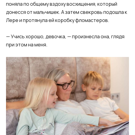
поняла по общему вздоху восхищения, который
донесся от мальчишек. А затем свекровь подошла к
Лере и протянула ей коробку фломастеров.
— Учись хорошо, девочка, — произнесла она, глядя
при этом на меня.