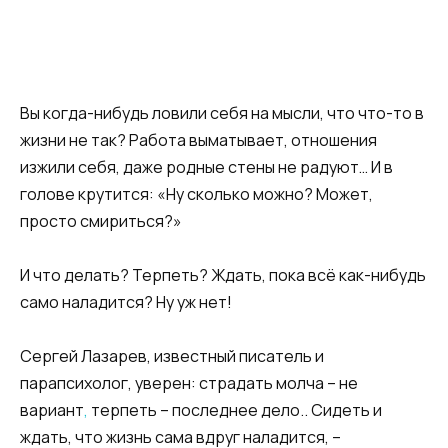
Вы когда-нибудь ловили себя на мысли, что что-то в
жизни не так? Работа выматывает, отношения
изжили себя, даже родные стены не радуют… И в
голове крутится: «Ну сколько можно? Может,
просто смириться?»
И что делать? Терпеть? Ждать, пока всё как-нибудь
само наладится? Ну уж нет!
Сергей Лазарев, известный писатель и
парапсихолог, уверен: страдать молча – не
вариант
,
терпеть – последнее дело.. Сидеть и
ждать, что жизнь сама вдруг наладится, –