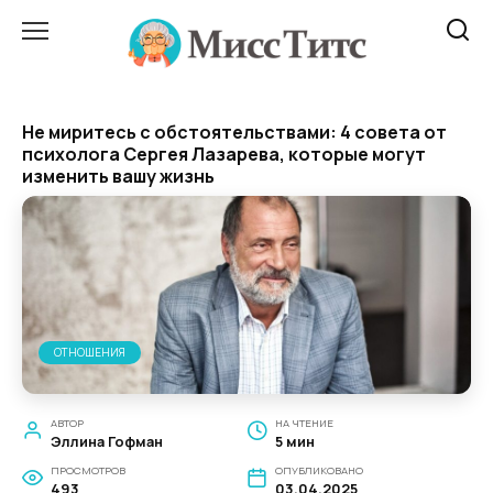
Перейти
к
содержанию
Не миритесь с обстоятельствами: 4 совета от
психолога Сергея Лазарева, которые могут
изменить вашу жизнь
ОТНОШЕНИЯ
АВТОР
НА ЧТЕНИЕ
Эллина Гофман
5 мин
ПРОСМОТРОВ
ОПУБЛИКОВАНО
493
03.04.2025