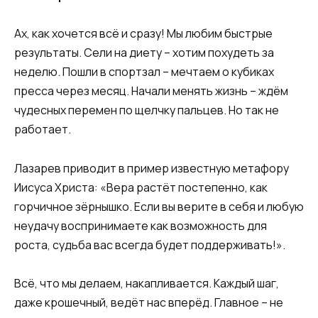
Ах, как хочется всё и сразу! Мы любим быстрые
результаты. Сели на диету – хотим похудеть за
неделю. Пошли в спортзал – мечтаем о кубиках
пресса через месяц. Начали менять жизнь – ждём
чудесных перемен по щелчку пальцев. Но так не
работает.
Лазарев приводит в пример известную метафору
Иисуса Христа: «Вера растёт постепенно, как
горчичное зёрнышко. Если вы верите в себя и любую
неудачу воспринимаете как возможность для
роста, судьба вас всегда будет поддерживать!».
Всё, что мы делаем, накапливается. Каждый шаг,
даже крошечный, ведёт нас вперёд. Главное – не