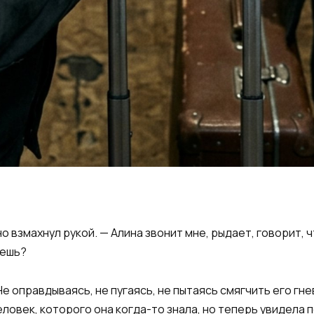
 взмахнул рукой. — Алина звонит мне, рыдает, говорит, ч
аешь?
 оправдываясь, не пугаясь, не пытаясь смягчить его гнев
ловек, которого она когда-то знала, но теперь увидела