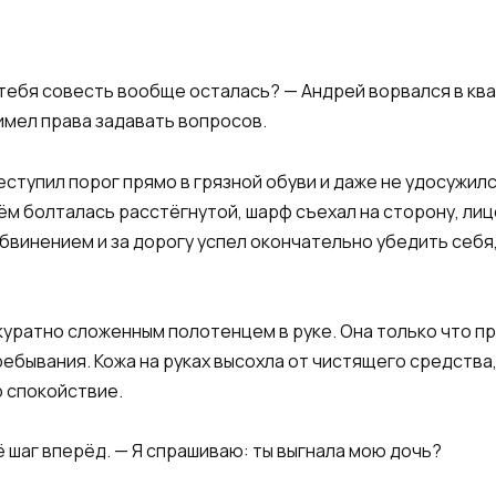
 тебя совесть вообще осталась? — Андрей ворвался в ква
 имел права задавать вопросов.
ступил порог прямо в грязной обуви и даже не удосужился
нём болталась расстёгнутой, шарф съехал на сторону, ли
обвинением и за дорогу успел окончательно убедить себя
ккуратно сложенным полотенцем в руке. Она только что п
ебывания. Кожа на руках высохла от чистящего средства, 
о спокойствие.
 шаг вперёд. — Я спрашиваю: ты выгнала мою дочь?