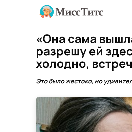
Перейти
к
содержанию
«Она сама вышла
разрешу ей здес
холодно, встре
Это было жестоко, но удивите