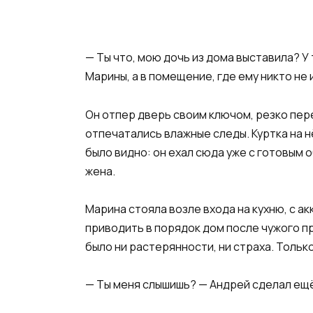
— Ты что, мою дочь из дома выставила? У
Марины, а в помещение, где ему никто не
Он отпер дверь своим ключом, резко пере
отпечатались влажные следы. Куртка на 
было видно: он ехал сюда уже с готовым 
жена.
Марина стояла возле входа на кухню, с а
приводить в порядок дом после чужого пр
было ни растерянности, ни страха. Тольк
— Ты меня слышишь? — Андрей сделал ещё