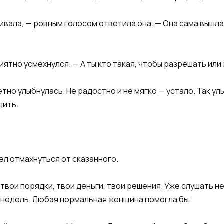
ивала, — ровным голосом ответила она. — Она сама вышла,
иятно усмехнулся. — А ты кто такая, чтобы разрешать ил
тно улыбнулась. Не радостно и не мягко — устало. Так ул
дить.
ел отмахнуться от сказанного.
, твои порядки, твои деньги, твои решения. Уже слушать н
у недель. Любая нормальная женщина помогла бы.