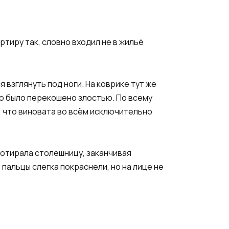
ртиру так, словно входил не в жильё
 взглянуть под ноги. На коврике тут же
цо было перекошено злостью. По всему
, что виновата во всём исключительно
ротирала столешницу, заканчивая
пальцы слегка покраснели, но на лице не