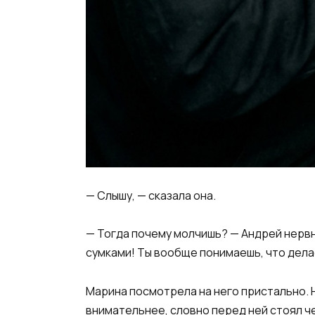
— Слышу, — сказала она.
— Тогда почему молчишь? — Андрей нервно
сумками! Ты вообще понимаешь, что дел
Марина посмотрела на него пристально. Не
внимательнее, словно перед ней стоял че