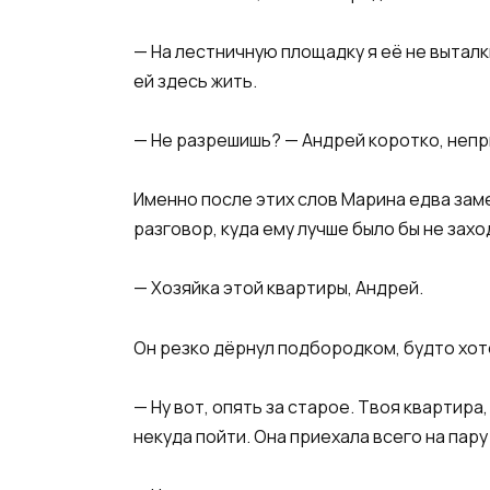
— На лестничную площадку я её не выталк
ей здесь жить.
— Не разрешишь? — Андрей коротко, непр
Именно после этих слов Марина едва заме
разговор, куда ему лучше было бы не захо
— Хозяйка этой квартиры, Андрей.
Он резко дёрнул подбородком, будто хот
— Ну вот, опять за старое. Твоя квартира
некуда пойти. Она приехала всего на пар