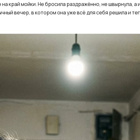
на край мойки. Не бросила раздражённо, не швырнула, а
ычный вечер, в котором она уже всё для себя решила и те