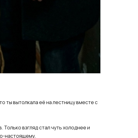
то ты вытолкала её на лестницу вместе с
. Только взгляд стал чуть холоднее и
 по-настоящему.