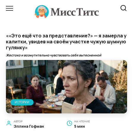
Перейти
к
содержанию
««Это ещё что за представление?» — я замерла у
калитки, увидев на своём участке чужую шумную
гулянку»
Жестоко и возмутительно чувствовать себя вытесненной
ИСТОРИИ
АВТОР
НА ЧТЕНИЕ
Эллина Гофман
5 мин