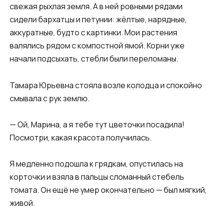
свежая рыхлая земля. А в ней ровными рядами
сидели бархатцы и петунии: жёлтые, нарядные,
аккуратные, будто с картинки. Мои растения
валялись рядом с компостной ямой. Корни уже
начали подсыхать, стебли были переломаны.
Тамара Юрьевна стояла возле колодца и спокойно
смывала с рук землю.
— Ой, Марина, а я тебе тут цветочки посадила!
Посмотри, какая красота получилась.
Я медленно подошла к грядкам, опустилась на
корточки и взяла в пальцы сломанный стебель
томата. Он ещё не умер окончательно — был мягкий,
живой.