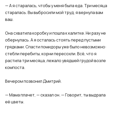
— А я старалась, чтобы у меня была еда. Три месяца
старалась. Вы выбросили мой труд, я вернула вам
ваш.
Она схватила коробку и пошла к калитке. Ни разу не
обернулась. А я осталась стоять перед пустыми
грядками. Спасти помидоры уже было невозможно:
стебли перебиты, корни пересохли. Всё, что я
растила три месяца, лежало увядшей грудой возле
компоста.
Вечером позвонил Дмитрий.
— Мама плачет, — сказал он. — Говорит, ты выдрала
её цветы.