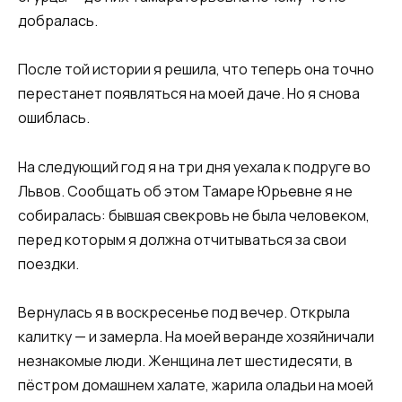
добралась.
После той истории я решила, что теперь она точно
перестанет появляться на моей даче. Но я снова
ошиблась.
На следующий год я на три дня уехала к подруге во
Львов. Сообщать об этом Тамаре Юрьевне я не
собиралась: бывшая свекровь не была человеком,
перед которым я должна отчитываться за свои
поездки.
Вернулась я в воскресенье под вечер. Открыла
калитку — и замерла. На моей веранде хозяйничали
незнакомые люди. Женщина лет шестидесяти, в
пёстром домашнем халате, жарила оладьи на моей