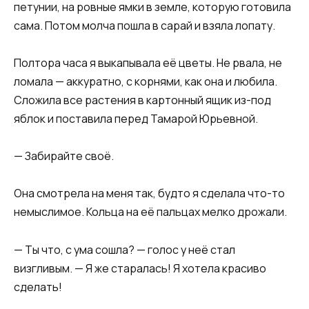
петунии, на ровные ямки в земле, которую готовила
сама. Потом молча пошла в сарай и взяла лопату.
Полтора часа я выкапывала её цветы. Не рвала, не
ломала — аккуратно, с корнями, как она и любила.
Сложила все растения в картонный ящик из-под
яблок и поставила перед Тамарой Юрьевной.
— Забирайте своё.
Она смотрела на меня так, будто я сделала что-то
немыслимое. Кольца на её пальцах мелко дрожали.
— Ты что, с ума сошла? — голос у неё стал
визгливым. — Я же старалась! Я хотела красиво
сделать!