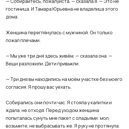
— Собирайтесь, пожалуйста, — сказала я. — Это не
гостиница. И Тамара Юрьевна не владелица этого
дома.
Женщина переглянулась с мужчиной. Он только
пожал плечами.
— Мы уже три дня здесь живём, — сказала она. —
Вещи разложили. Дети привыкли.
— Три дня вы находились на моём участке без моего
согласия. Я прошу вас уехать.
Собирались они почти час. Я стояла у калитки и
ждала, не отходя. Перед уходом женщина
попыталась сунуть мне пакет с оладьями: мол,
возьмите, не выбрасывать же. Я руку не протянула.