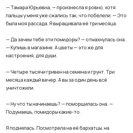
— Тамара Юрьевна, — произнесла я ровно, хотя
пальцы у меня уже сжались так, что побелели. — Это
была моя рассада. Я выращивала её три месяца.
— Да зачем тебе эти помидоры? — отмахнулась она.
— Купишь в магазине. А цветы — это же для
настроения, для души.
— Четыре тысячи гривен на семена и грунт. Три
месяца каждый вечер. А вы за один день всё
уничтожили.
— Ну что ты начинаешь? — поморщилась она. —
Подумаешь, помидоры какие-то.
Я поднялась. Посмотрела на её бархатцы, на