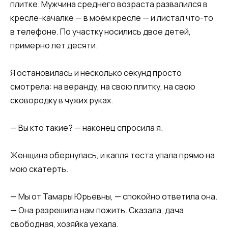
плитке. Мужчина среднего возраста развалился в
кресле-качалке — в моём кресле — и листал что-то
в телефоне. По участку носились двое детей,
примерно лет десяти.
Я остановилась и несколько секунд просто
смотрела: на веранду, на свою плитку, на свою
сковородку в чужих руках.
— Вы кто такие? — наконец спросила я.
Женщина обернулась, и капля теста упала прямо на
мою скатерть.
— Мы от Тамары Юрьевны, — спокойно ответила она.
— Она разрешила нам пожить. Сказала, дача
свободная, хозяйка уехала.