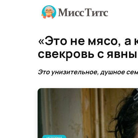
Перейти
к
содержанию
«Это не мясо, а
свекровь с явн
Это унизительное, душное сем