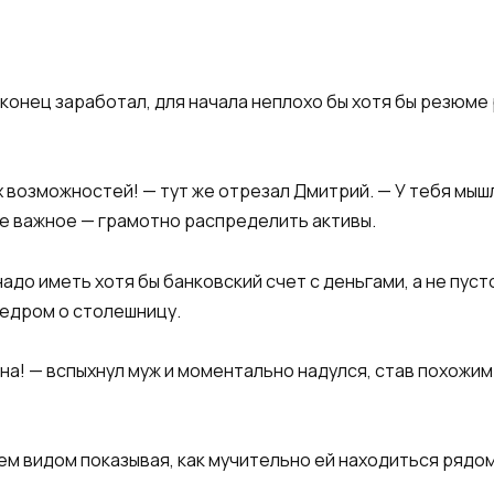
конец заработал, для начала неплохо бы хотя бы резюме 
х возможностей! — тут же отрезал Дмитрий. — У тебя мыш
е важное — грамотно распределить активы.
адо иметь хотя бы банковский счет с деньгами, а не пус
бедром о столешницу.
на! — вспыхнул муж и моментально надулся, став похожим 
ем видом показывая, как мучительно ей находиться ряд