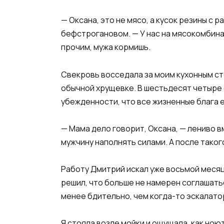
— Оксана, это не мясо, а кусок резины с
бефстрогановом. — У нас на мясокомбина
прочим, мужа кормишь.
Свекровь восседала за моим кухонным ст
обычной хрущевке. В шестьдесят четыре 
убежденности, что все жизненные блага 
— Мама дело говорит, Оксана, — лениво 
мужчину наполнять силами. А после такого
Работу Дмитрий искал уже восьмой месяц 
решил, что больше не намерен соглашатьс
менее бдительно, чем когда-то эскалато
Я стояла возле мойки и ощущала, как ною