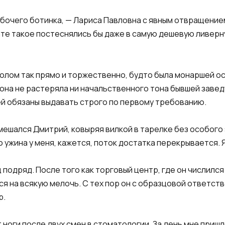
 рабочего ботинка, — Лариса Павловна с явным отвращение
те такое постеснялись бы даже в самую дешевую ливерну
олом так прямо и торжественно, будто была монаршей ос
она не растеряла ни начальственного тона бывшей заве
ей обязаны выдавать строго по первому требованию.
вмешался Дмитрий, ковыряя вилкой в тарелке без особого
 ужина у меня, кажется, поток достатка перекрывается. Я
подряд. После того как торговый центр, где он числился
я на всякую мелочь. С тех пор он с образцовой ответст
р.
т ноги после двух смен в стоматологии. За день мне пр