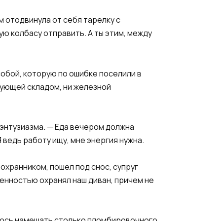
м отодвинула от себя тарелку с
ю колбасу отправить. А ты этим, между
обой, которую по ошибке поселили в
дующей складом, ни железной
 энтузиазма. — Еда вечером должна
 ведь работу ищу, мне энергия нужна.
 охранником, пошел под снос, супруг
венностью охранял наш диван, причем не
ишлось намешать столько пломбировочного