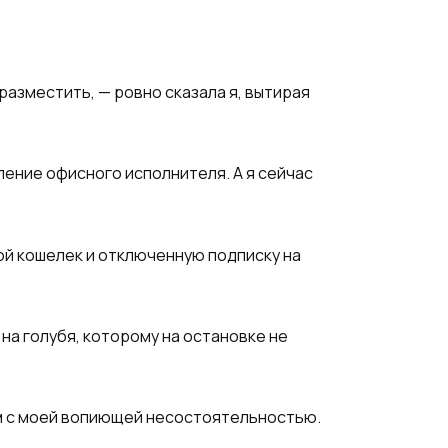
разместить, — ровно сказала я, вытирая
ление офисного исполнителя. А я сейчас
той кошелек и отключенную подписку на
на голубя, которому на остановке не
ом с моей вопиющей несостоятельностью.