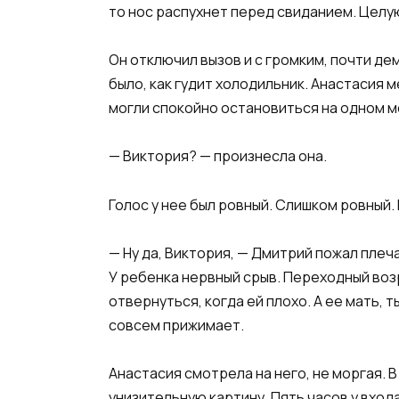
то нос распухнет перед свиданием. Целу
Он отключил вызов и с громким, почти де
было, как гудит холодильник. Анастасия м
могли спокойно остановиться на одном м
— Виктория? — произнесла она.
Голос у нее был ровный. Слишком ровный.
— Ну да, Виктория, — Дмитрий пожал плеч
У ребенка нервный срыв. Переходный возр
отвернуться, когда ей плохо. А ее мать, 
совсем прижимает.
Анастасия смотрела на него, не моргая. 
унизительную картину. Пять часов у вход