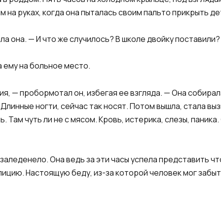
м на руках, когда она пыталась своим пальто прикрыть де
ла она. — И что же случилось? В школе двойку поставили
 ему на больное место.
ия, — пробормотал он, избегая ее взгляда. — Она собирал
 Длинные ногти, сейчас так носят. Потом вышла, стала вы
 Там чуть ли не с мясом. Кровь, истерика, слезы, паника.
 заледенело. Она ведь за эти часы успела представить чт
лицию. Настоящую беду, из-за которой человек мог забыт