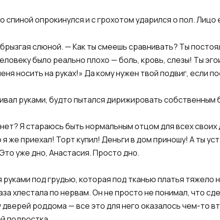
го спиной опрокинулся и с грохотом ударился о пол. Лицо
брызгая слюной. — Как ты смеешь сравнивать? Ты постоял
человеку было реально плохо — боль, кровь, слезы! Ты эг
меня носить на руках!» Да кому нужен твой подвиг, если 
махивал руками, будто пытался дирижировать собственным
и нет? Я стараюсь быть нормальным отцом для всех своих
 я же приехал! Торт купил! Деньги в дом приношу! А ты ус
Это уже дно, Анастасия. Просто дно.
бя руками под грудью, которая под тканью платья тяжело 
за хлестала по нервам. Он не просто не понимал, что сде
 у дверей роддома — все это для него оказалось чем-то 
ой подростка.