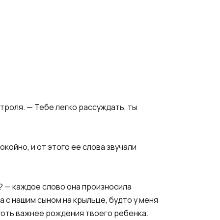
троля. — Тебе легко рассуждать, ты
окойно, и от этого ее слова звучали
ь? — каждое слово она произносила
а с нашим сыном на крыльце, будто у меня
готь важнее рождения твоего ребенка.