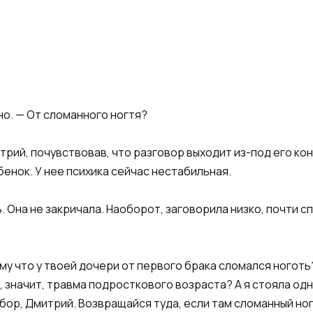
о. — От сломанного ногтя?
рий, почувствовав, что разговор выходит из-под его кон
енок. У нее психика сейчас нестабильная.
 Она не закричала. Наоборот, заговорила низко, почти сп
му что у твоей дочери от первого брака сломался ногот
, значит, травма подросткового возраста? А я стояла одн
ыбор, Дмитрий. Возвращайся туда, если там сломанный но