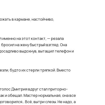
ожать в кармане, настойчиво,
 именно на этот контакт, — резала
 бросил на жену быстрый взгляд. Она
, досадливо выдохнув, вытащил телефон и
езли, будто их стерли тряпкой. Вместо
— голос Дмитрия вдруг стал приторно-
как и обещал. Мастер нормальная, она все
договорился… Всё, вытри слезы. Не надо, а