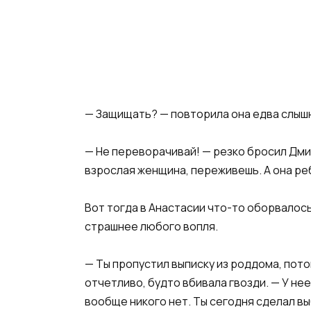
— Защищать? — повторила она едва слышн
— Не переворачивай! — резко бросил Дмит
взрослая женщина, переживешь. А она реб
Вот тогда в Анастасии что-то оборвалось.
страшнее любого вопля.
— Ты пропустил выписку из роддома, пото
отчетливо, будто вбивала гвозди. — У нее
вообще никого нет. Ты сегодня сделал в