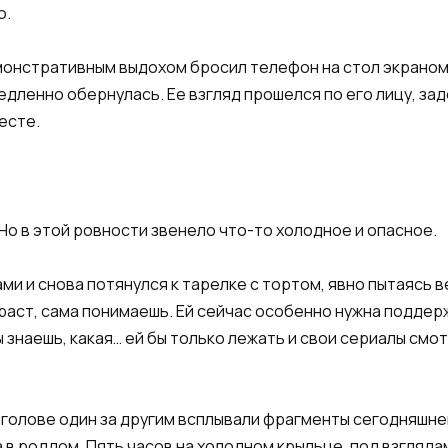
ю.
монстративным выдохом бросил телефон на стол экраном в
едленно обернулась. Ее взгляд прошелся по его лицу, зад
есте.
 Но в этой ровности звенело что-то холодное и опасное.
ами и снова потянулся к тарелке с тортом, явно пытаяс
аст, сама понимаешь. Ей сейчас особенно нужна поддержк
ты знаешь, какая… ей бы только лежать и свои сериалы смот
В голове один за другим всплывали фрагменты сегодняшне
а в роддом. Пять часов на холодном крыльце, под взгляд