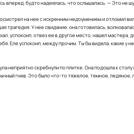
сь вперед, будто надеялась, что ослышалась. — Это не ш
посмотрел на нее с искренним недоумением и отломил вил
 трагедия. У нее свидание, она готовилась, волновалась
хал, успокоил, отвез ее в другое место, нашел мастера, 
бя. Еле успокоил, между прочим. Ты бы видела, какие у не
.
ула неприятно скребнули по плитке. Она подошла к столу
бычный гнев. Это было что-то тяжелое, темное, ледяное, 