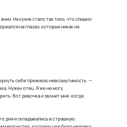
низ. На кухне стало так тихо, что слышно
ержался на глазах, которые никак не
ь вернуть себе прежнюю невозмутимость. —
а. Нужен отец. Я же не могу
реть. Вот девочка и звонит мне, когда
го дня и складывались в страшную,
ами медсестер, которым уже было неловко