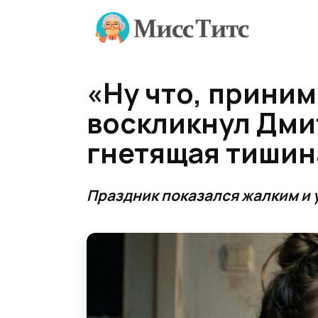
Перейти
к
содержанию
«Ну что, прини
воскликнул Дмит
гнетящая тишина
Праздник показался жалким и 