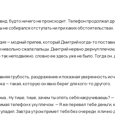
 вид, будто ничего не происходит. Телефон продолжал др
ы не собирался отступать ни при каких обстоятельствах.
дия — модный припев, который Дмитрий когда-то поставил
я невольно сжала пальцы. Дмитрий нервно дернул плечом,
о так неподвижно, словно ее здесь уже не было. Тогда он
вняя грубость, раздражение и показная уверенность исч
ка — такая, которую он явно берег для кого-то другого.
дома… Ну тише, тише, зачем ты опять себя накручиваешь? 
имая телефон к уху плечом. — Я же перевел тебе деньги, 
 уладил. Завтра утром примет тебя без очереди, я лично 