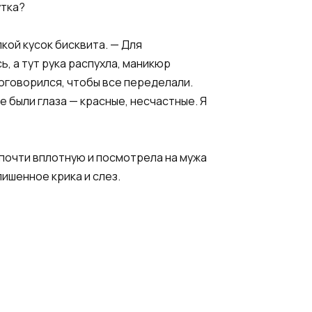
утка?
кой кусок бисквита. — Для
, а тут рука распухла, маникюр
договорился, чтобы все переделали.
е были глаза — красные, несчастные. Я
 почти вплотную и посмотрела на мужа
лишенное крика и слез.