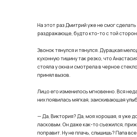
На этот раз Дмитрий уже не смог сделать
раздражающе, будто кто-то с той сторон
Звонок тянулся и тянулся. Дурацкая мело
кухонную тишину так резко, что Анастаси
стояла у окна и смотрела в черное стекл
принял вызов.
Лицо его изменилось мгновенно. Вся неда
них появилась мягкая, заискивающая улыб
— Да, Виктория? Да, моя хорошая, я уже 
ласковым. Он даже как-то съежился, приж
поправит. Ну не плачь, слышишь? Папа все