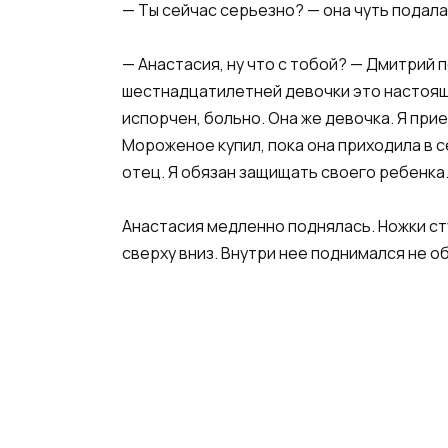
— Ты сейчас серьезно? — она чуть подала
— Анастасия, ну что с тобой? — Дмитрий 
шестнадцатилетней девочки это настоящая
испорчен, больно. Она же девочка. Я прие
Мороженое купил, пока она приходила в се
отец. Я обязан защищать своего ребенка
Анастасия медленно поднялась. Ножки ст
сверху вниз. Внутри нее поднимался не о