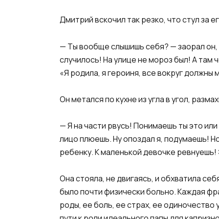
Дмитрий вскочил так резко, что стул за е
— Ты вообще слышишь себя? — заорал он, 
случилось! На улице не мороз был! А там 
«Я родила, я героиня, все вокруг должны 
Он метался по кухне из угла в угол, раз
— Я на части рвусь! Понимаешь ты это ил
лицо плюешь. Ну опоздал я, подумаешь! Но
ребенку. К маленькой девочке ревнуешь! 
Она стояла, не двигаясь, и обхватила се
было почти физически больно. Каждая фра
роды, ее боль, ее страх, ее одиночество
пути к роли идеального папы для капризн