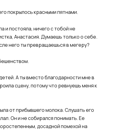
 его покрылось красными пятнами.
а и постояла, ничего с тобой не
оистка, Анастасия. Думаешь только о себе.
после него ты превращаешься в мегеру?
 бешенством.
 детей. А ты вместо благодарности мне в
троила сцену, потому что ревнуешь меня к
ныла от прибывшего молока. Слушать его
лал. Он и не собирался понимать. Ее
второстепенным, досадной помехой на