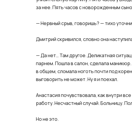
за нее. Пять часов с новорожденным сыно
— Нервный срыв, говоришь? — тихо уточни
Дмитрий скривился, словно она наступила
— Да нет… Там другое. Деликатная ситуац
парнем. Пошла в салон, сделала маникюр.
в общем, сломала ноготь почти под корень.
выговорить не может. Ну я и поехал.
Анастасия почувствовала, как внутри все
работу. Несчастный случай. Больницу. По
Но не это.