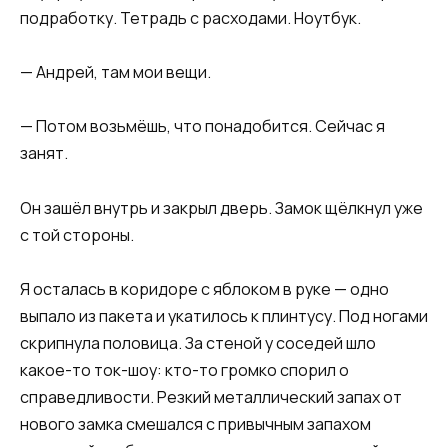
подработку. Тетрадь с расходами. Ноутбук.
— Андрей, там мои вещи.
— Потом возьмёшь, что понадобится. Сейчас я
занят.
Он зашёл внутрь и закрыл дверь. Замок щёлкнул уже
с той стороны.
Я осталась в коридоре с яблоком в руке — одно
выпало из пакета и укатилось к плинтусу. Под ногами
скрипнула половица. За стеной у соседей шло
какое-то ток-шоу: кто-то громко спорил о
справедливости. Резкий металлический запах от
нового замка смешался с привычным запахом