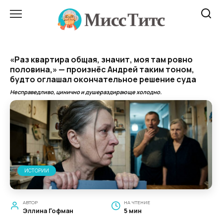
Перейти
к
содержанию
«Раз квартира общая, значит, моя там ровно
половина,» — произнёс Андрей таким тоном,
будто оглашал окончательное решение суда
Несправедливо, цинично и душераздирающе холодно.
ИСТОРИИ
АВТОР
НА ЧТЕНИЕ
Эллина Гофман
5 мин