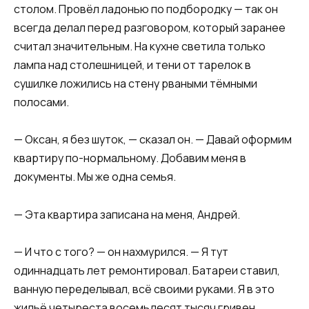
столом. Провёл ладонью по подбородку — так он
всегда делал перед разговором, который заранее
считал значительным. На кухне светила только
лампа над столешницей, и тени от тарелок в
сушилке ложились на стену рваными тёмными
полосами.
— Оксан, я без шуток, — сказал он. — Давай оформим
квартиру по-нормальному. Добавим меня в
документы. Мы же одна семья.
— Эта квартира записана на меня, Андрей.
— И что с того? — он нахмурился. — Я тут
одиннадцать лет ремонтировал. Батареи ставил,
ванную переделывал, всё своими руками. Я в это
жильё четыреста восемьдесят тысяч гривен