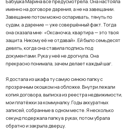
Бабушка Марина всё предусмотрела. Она настояла
именно на договоре дарения, а не на завещании.
Завещание потом можно оспаривать, тянуть по
судам, а дарение — уже совершённый факт. Тогда
она сказала мне: «Оксаночка, квартира — это твоя
защита. Никому её не отдавай». Ей было семьдесят
девять, когда она ставила подпись под
документами. Рука у неё не дрогнула. Она
прекрасно понимала, зачем делает каждый шаг.
Я достала из шкафа ту самую синюю папку с
прозрачным окошком на обложке. Внутри лежали
копия договора, выписка из реестра недвижимости,
мои платёжки за коммуналку. Годы аккуратных
записей, собранные в одном месте. Я несколько
секунд подержала папку в руках, потом убрала
обратно и закрыла дверцу.