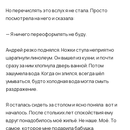
Но перечислять это вслух я не стала. Просто
посмотрела на него и сказала:
— Я ничего переоформлять не буду.
Андрей резко поднялся. Ножки стула неприятно
царапнули линолеум. Он вышел из кухни, и почти
сразу за ним хлопнула дверь ванной. Потом
зашумела вода. Когда он злился, всегда шёл
умываться, будто холодная вода могла смыть
раздражение.
Я осталась сидеть за столом и ясно поняла: вот и
началось. После стольких лет спокойствия ему
вдруг понадобилось моё жильё. Не наше. Моё. То
самое, которое мне подарила бабушка,