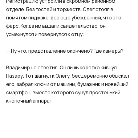
Регистрацию устроили в скромном районном
отделе. Без гостей и торжеств. Олег стоял в
помятом пиджаке, всё ещё убеждённый, что это
фарс. Когда им выдали свидетельство, он
усмехнулся и повернулся к отцу:
— Ну что, представление окончено? Где камеры?
Владимир не ответил. Он лишь коротко кивнул
Назару. Тот шагнул к Олегу, бесцеремонно обыскал
его, забрал ключи от машины, бумажник и новейший
смартфон, вместо которого сунул простенький
кнопочный аппарат.