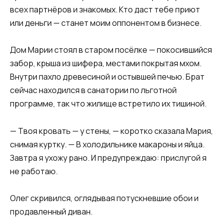
всех партнёров и знакомых. Кто даст тебе приют
или деньги — станет моим оппонентом в бизнесе.
Дом Марии стоял в старом посёлке — покосившийся
забор, крыша из шифера, местами покрытая мхом.
Внутри пахло древесиной и остывшей печью. Брат
сейчас находился в санатории по льготной
программе, так что жилище встретило их тишиной.
— Твоя кровать — у стены, — коротко сказала Мария,
снимая куртку. — В холодильнике макароны и яйца.
Завтра я ухожу рано. И предупреждаю: прислугой я
не работаю.
Олег скривился, оглядывая потускневшие обои и
продавленный диван.