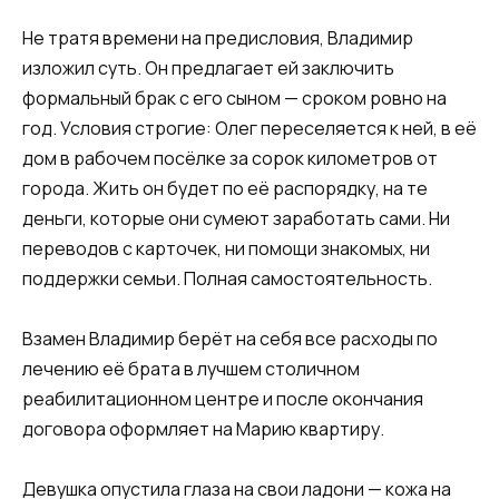
Не тратя времени на предисловия, Владимир
изложил суть. Он предлагает ей заключить
формальный брак с его сыном — сроком ровно на
год. Условия строгие: Олег переселяется к ней, в её
дом в рабочем посёлке за сорок километров от
города. Жить он будет по её распорядку, на те
деньги, которые они сумеют заработать сами. Ни
переводов с карточек, ни помощи знакомых, ни
поддержки семьи. Полная самостоятельность.
Взамен Владимир берёт на себя все расходы по
лечению её брата в лучшем столичном
реабилитационном центре и после окончания
договора оформляет на Марию квартиру.
Девушка опустила глаза на свои ладони — кожа на