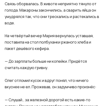
Связь оборвалась. В животе неприятно тянуло от
голода. Макароны закончились, а сварить яйца он
умудрялся так, что они трескались и растекались в
воде.
На четвёртый вечер Мария вернулась уставшая,
поставила на стол полбуханки ржаного хлеба и
пакет дешёвого кефира.
— До зарплаты больше ни копейки. Придётся
считать каждую гривну.
Олег отломил кусок и вдруг понял, что ничего
вкуснее не ел. Прожевав, он задумчиво произнёс:
— Слушай… за железной дорогой есть какие‑то