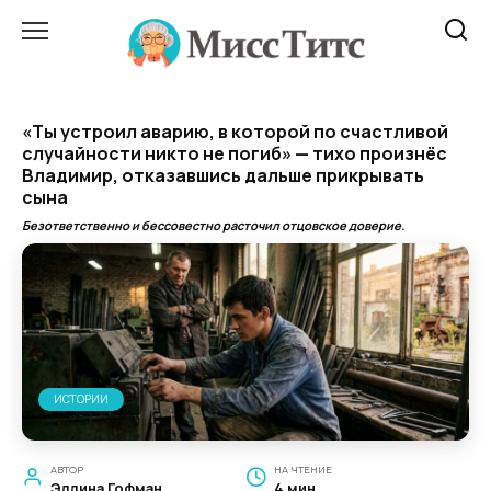
Перейти
к
содержанию
«Ты устроил аварию, в которой по счастливой
случайности никто не погиб» — тихо произнёс
Владимир, отказавшись дальше прикрывать
сына
Безответственно и бессовестно расточил отцовское доверие.
ИСТОРИИ
АВТОР
НА ЧТЕНИЕ
Эллина Гофман
4 мин