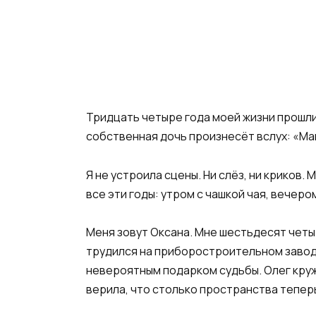
Тридцать четыре года моей жизни прошли 
собственная дочь произнесёт вслух: «Мам
Я не устроила сцены. Ни слёз, ни криков.
все эти годы: утром с чашкой чая, вечером
Меня зовут Оксана. Мне шестьдесят четы
трудился на приборостроительном заводе
невероятным подарком судьбы. Олег кружи
верила, что столько пространства тепер