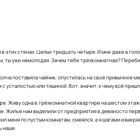
в этих стенах. Целых тридцать четыре. И мне даже в гол
, ты уже немолодая. Зачем тебе трёхкомнатная? Перебира
 Молча поставила чайник, опустилась на своё привычное ме
 с усталостью или тишиной. Вот, значит, к чему всё пришл
ре. Живу одна в трёхкомнатной квартире на шестом этаж
. Жильё нам выделили от предприятия в девяносто перво
л меня по пустым комнатам, смеялся, а я шагами измерял
ь наше.