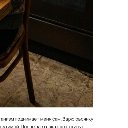
ганизм поднимает меня сам. Варю овсянку
ощутимой. После завтрака прохожусь с