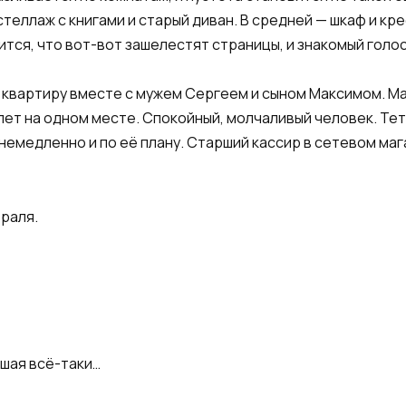
стеллаж с книгами и старый диван. В средней — шкаф и кр
дится, что вот-вот зашелестят страницы, и знакомый голос
 квартиру вместе с мужем Сергеем и сыном Максимом. М
лет на одном месте. Спокойный, молчаливый человек. Те
немедленно и по её плану. Старший кассир в сетевом мага
враля.
шая всё-таки…