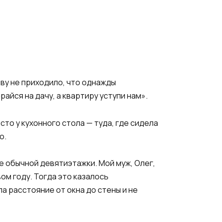
ову не приходило, что однажды
йся на дачу, а квартиру уступи нам».
сто у кухонного стола — туда, где сидела
о.
е обычной девятиэтажки. Мой муж, Олег,
м году. Тогда это казалось
а расстояние от окна до стены и не