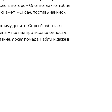
есло, в котором Олег когда-то любил
 скажет: «Оксан, поставь чайник».
аксиму девять. Сергей работает
тяна — полная противоположность.
зине, яркая помада, каблуки даже в