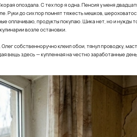
Скорая опоздала. С тех пор я одна. Пенсия у меня двадца
е. Руки до сих пор помнят тяжесть мешков, шероховатос
ые оплачиваю, продукты покупаю. Шика нет, но и нужды т
кулинарии возле остановки.
и. Олег собственноручно клеил обои, тянул проводку, мас
дая вещь здесь — купленная на честно заработанные деньг