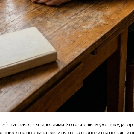
ыработанная десятилетиями. Хотя спешить уже некуда, ор
азливается по комнатам, и пустота становится не такой 