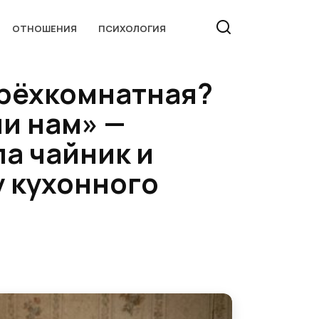
ОТНОШЕНИЯ
ПСИХОЛОГИЯ
трёхкомнатная?
пи нам» —
ла чайник и
у кухонного