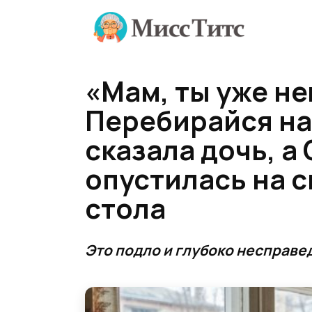
Перейти
к
содержанию
«Мам, ты уже н
Перебирайся на 
сказала дочь, а
опустилась на с
стола
Это подло и глубоко несправе