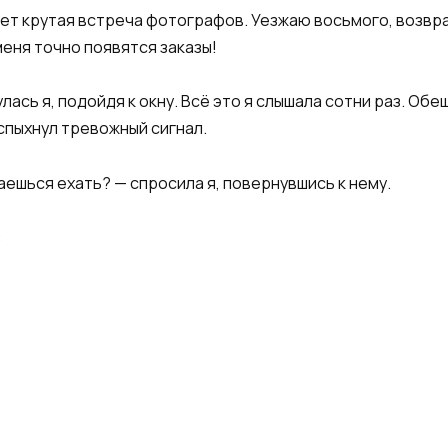
удет крутая встреча фотографов. Уезжаю восьмого, возв
меня точно появятся заказы!
ась я, подойдя к окну. Всё это я слышала сотни раз. Обе
вспыхнул тревожный сигнал.
аешься ехать? — спросила я, повернувшись к нему.
: