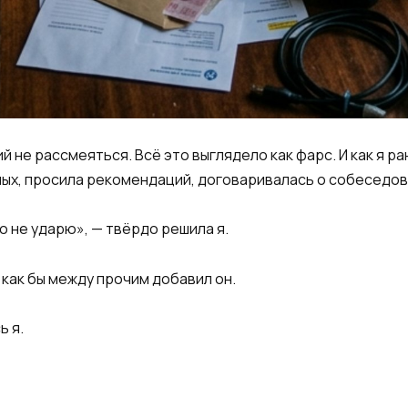
й не рассмеяться. Всё это выглядело как фарс. И как я р
ых, просила рекомендаций, договаривалась о собеседован
о не ударю», — твёрдо решила я.
как бы между прочим добавил он.
ь я.