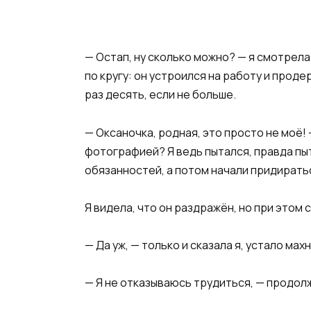
— Остап, ну сколько можно? — я смотрела
по кругу: он устроился на работу и прод
раз десять, если не больше.
— Оксаночка, родная, это просто не моё!
фотографией? Я ведь пытался, правда пыта
обязанностей, а потом начали придирать
Я видела, что он раздражён, но при этом
— Да уж, — только и сказала я, устало махн
— Я не отказываюсь трудиться, — продолж