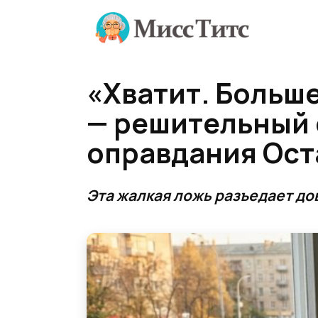
Перейти
к
содержанию
«Хватит. Больше
— решительный 
оправдания Ост
Эта жалкая ложь разъедает до