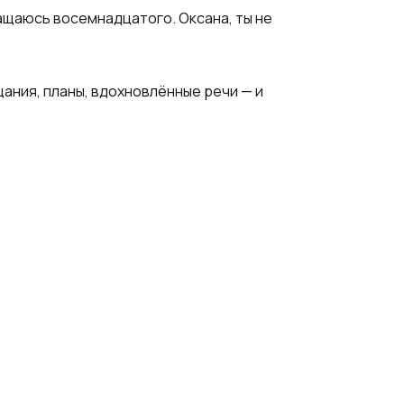
ращаюсь восемнадцатого. Оксана, ты не
щания, планы, вдохновлённые речи — и