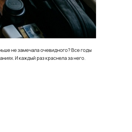
аньше не замечала очевидного? Все годы
иях. И каждый раз краснела за него.