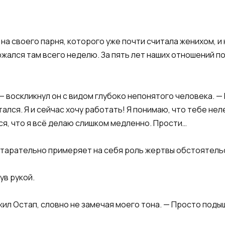
 на своего парня, которого уже почти считала женихом, и
ержался там всего неделю. За пять лет наших отношений 
 — воскликнул он с видом глубоко непонятого человека. —
лся. Я и сейчас хочу работать! Я понимаю, что тебе неле
ся, что я всё делаю слишком медленно. Прости…
 старательно примеряет на себя роль жертвы обстоятель
ув рукой.
ил Остап, словно не замечая моего тона. — Просто поды