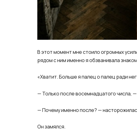
В этот момент мне стоило огромных усили
рядом с ним именно я обзванивала знаком
«Хватит. Больше я палец о палец ради нег
— Только после восемнадцатого числа, — 
— Почему именно после? — насторожилас
Он замялся.