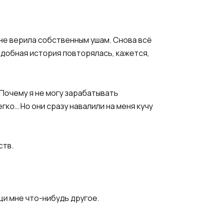
 не верила собственным ушам. Снова всё
подобная история повторялась, кажется,
 Почему я не могу зарабатывать
гко… Но они сразу навалили на меня кучу
ств.
щи мне что-нибудь другое.