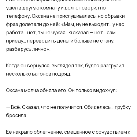
ушёл в другую комнату и долго говорил по
телефону. Оксана не прислушивалась, но обрывки
фраз долетали до неё: «Мам, ну не выходит… у нас
работа… нет, ты не чужая… я сказал — нет… сам
приеду… переводить деньги больше не стану,
разберусь лично».
Когда он вернулся, выглядел так, будто разгрузил
несколько вагонов подряд.
Оксана молча обняла его. Он только выдохнул:
— Всё. Сказал, что не получится. Обиделась… трубку
бросила.
Её накрыло облегчение, смешанное с сочувствием к