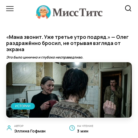
Перейти
к
содержанию
«Мама звонит. Уже третье утро подряд.» — Олег
раздражённо бросил, не отрывая взгляда от
экрана
Это было цинично и глубоко несправедливо.
ИСТОРИИ
АВТОР
НА ЧТЕНИЕ
Эллина Гофман
3 мин