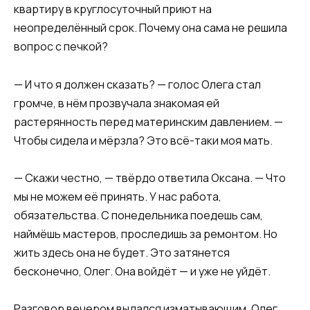
квартиру в круглосуточный приют на
неопределённый срок. Почему она сама не решила
вопрос с печкой?
— И что я должен сказать? — голос Олега стал
громче, в нём прозвучала знакомая ей
растерянность перед материнским давлением. —
Чтобы сидела и мёрзла? Это всё-таки моя мать.
— Скажи честно, — твёрдо ответила Оксана. — Что
мы не можем её принять. У нас работа,
обязательства. С понедельника поедешь сам,
наймёшь мастеров, проследишь за ремонтом. Но
жить здесь она не будет. Это затянется
бесконечно, Олег. Она войдёт — и уже не уйдёт.
Разговор вечером выдался изматывающим. Олег