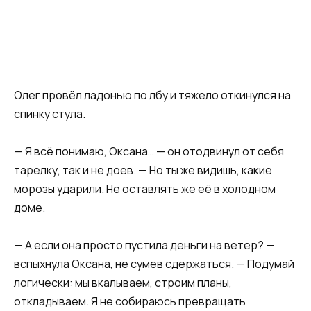
Олег провёл ладонью по лбу и тяжело откинулся на
спинку стула.
— Я всё понимаю, Оксана… — он отодвинул от себя
тарелку, так и не доев. — Но ты же видишь, какие
морозы ударили. Не оставлять же её в холодном
доме.
— А если она просто пустила деньги на ветер? —
вспыхнула Оксана, не сумев сдержаться. — Подумай
логически: мы вкалываем, строим планы,
откладываем. Я не собираюсь превращать