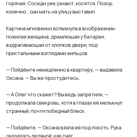
горячая. Соседи уже узнают, косятся. Позор,
конечно… сын мать на улицу выставил.
Картина мгновенно вспыхнула в воображении:
пожилая женщина, дремлющая у батареи,
вздрагивающая от хлопков двери, под
пристальными взглядами жильцов.
— Пойдёмте немедленно в квартиру, — выдавила
Оксана. — Вы же простудитесь.
— А Олег что скажет? Вы ведь запретили, —
продолжала свекровь, хотя в глазах её мелькнул
странный, почти победный блеск.
— Пойдёмте, — Оксана взяла её под локоть. Рука
оказалась ледяной, как снег.