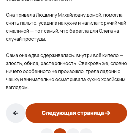
Она привела Людмилу Михайловну домой, помогла
снять пальто, усадила на кухне и налила горячий чай
с малиной — тот самый, что берегла для Олега на
случай простуды.
Сама она едва сдерживалась: внутри всё кипело —
злость, обида, растерянность. Свекровь же, словно
ничего особенного не произошло, грела ладони о
чашку и внимательно осматривала кухню хозяйским
взглядом.
Следующая страница