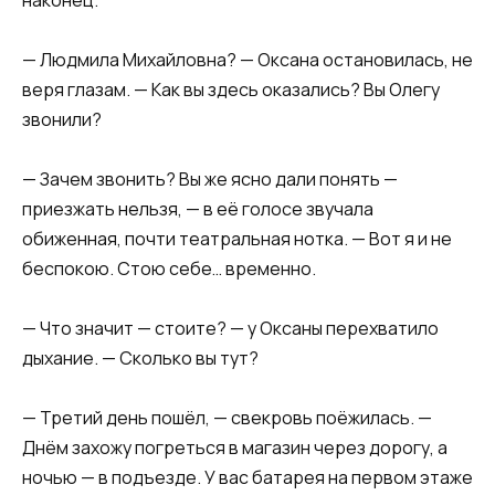
— Людмила Михайловна? — Оксана остановилась, не
веря глазам. — Как вы здесь оказались? Вы Олегу
звонили?
— Зачем звонить? Вы же ясно дали понять —
приезжать нельзя, — в её голосе звучала
обиженная, почти театральная нотка. — Вот я и не
беспокою. Стою себе… временно.
— Что значит — стоите? — у Оксаны перехватило
дыхание. — Сколько вы тут?
— Третий день пошёл, — свекровь поёжилась. —
Днём захожу погреться в магазин через дорогу, а
ночью — в подъезде. У вас батарея на первом этаже