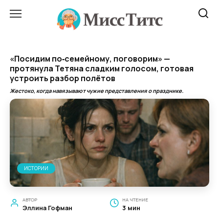
Перейти
к
содержанию
«Посидим по‑семейному, поговорим» —
протянула Тетяна сладким голосом, готовая
устроить разбор полётов
Жестоко, когда навязывают чужие представления о празднике.
ИСТОРИИ
АВТОР
НА ЧТЕНИЕ
Эллина Гофман
3 мин