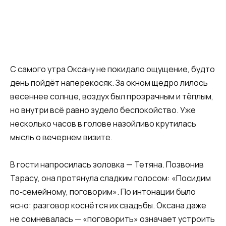
С самого утра Оксану не покидало ощущение, будто
день пойдёт наперекосяк. За окном щедро лилось
весеннее солнце, воздух был прозрачным и тёплым,
но внутри всё равно зудело беспокойство. Уже
несколько часов в голове назойливо крутилась
мысль о вечернем визите.
В гости напросилась золовка — Тетяна. Позвонив
Тарасу, она протянула сладким голосом: «Посидим
по‑семейному, поговорим». По интонации было
ясно: разговор коснётся их свадьбы. Оксана даже
не сомневалась — «поговорить» означает устроить