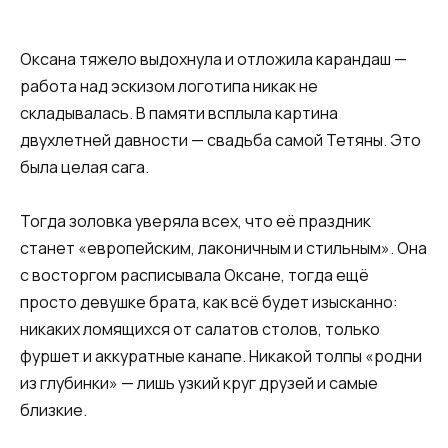
Оксана тяжело выдохнула и отложила карандаш —
работа над эскизом логотипа никак не
складывалась. В памяти всплыла картина
двухлетней давности — свадьба самой Тетяны. Это
была целая сага.
Тогда золовка уверяла всех, что её праздник
станет «европейским, лаконичным и стильным». Она
с восторгом расписывала Оксане, тогда ещё
просто девушке брата, как всё будет изысканно:
никаких ломящихся от салатов столов, только
фуршет и аккуратные канапе. Никакой толпы «родни
из глубинки» — лишь узкий круг друзей и самые
близкие.