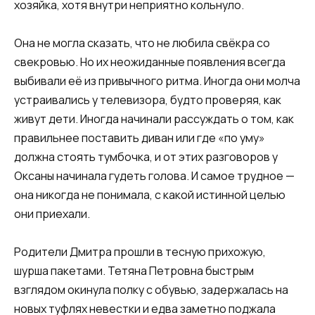
хозяйка, хотя внутри неприятно кольнуло.
Она не могла сказать, что не любила свёкра со
свекровью. Но их неожиданные появления всегда
выбивали её из привычного ритма. Иногда они молча
устраивались у телевизора, будто проверяя, как
живут дети. Иногда начинали рассуждать о том, как
правильнее поставить диван или где «по уму»
должна стоять тумбочка, и от этих разговоров у
Оксаны начинала гудеть голова. И самое трудное —
она никогда не понимала, с какой истинной целью
они приехали.
Родители Дмитра прошли в тесную прихожую,
шурша пакетами. Тетяна Петровна быстрым
взглядом окинула полку с обувью, задержалась на
новых туфлях невестки и едва заметно поджала