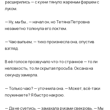
расширились — с кухни тянуло жареным фаршем с
луком.
— Ну, мы бы… — начал он, но Тетяна Петровна
незаметно толкнула его локтем.
— Чаю выпьем, — тихо произнесла она, опустив
взгляд.
В её голосе прозвучало что‑то странное — то ли
неловкость, то ли скрытая просьба. Оксана на
секунду замерла.
— Только чаю? — уточнила она. — Может, всё‑таки
поужинаете? Я быстро накрою.
— Да не суетись, — замахала руками свекровь. — Мы