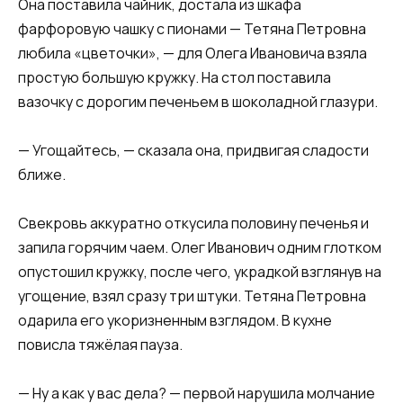
Она поставила чайник, достала из шкафа
фарфоровую чашку с пионами — Тетяна Петровна
любила «цветочки», — для Олега Ивановича взяла
простую большую кружку. На стол поставила
вазочку с дорогим печеньем в шоколадной глазури.
— Угощайтесь, — сказала она, придвигая сладости
ближе.
Свекровь аккуратно откусила половину печенья и
запила горячим чаем. Олег Иванович одним глотком
опустошил кружку, после чего, украдкой взглянув на
угощение, взял сразу три штуки. Тетяна Петровна
одарила его укоризненным взглядом. В кухне
повисла тяжёлая пауза.
— Ну а как у вас дела? — первой нарушила молчание