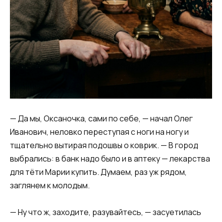
— Да мы, Оксаночка, сами по себе, — начал Олег
Иванович, неловко переступая с ноги на ногу и
тщательно вытирая подошвы о коврик. — В город
выбрались: в банк надо было и в аптеку — лекарства
для тёти Марии купить. Думаем, раз уж рядом,
заглянем к молодым.
— Ну что ж, заходите, разувайтесь, — засуетилась