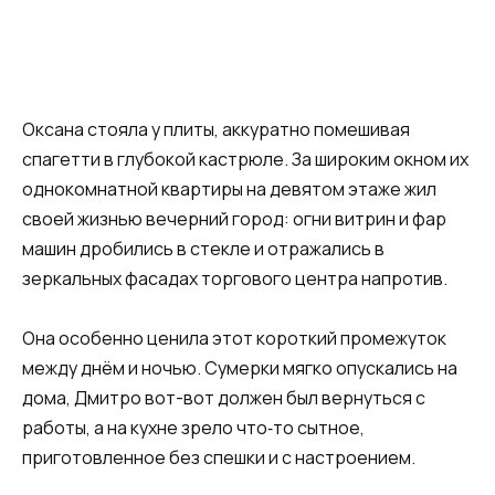
Оксана стояла у плиты, аккуратно помешивая
спагетти в глубокой кастрюле. За широким окном их
однокомнатной квартиры на девятом этаже жил
своей жизнью вечерний город: огни витрин и фар
машин дробились в стекле и отражались в
зеркальных фасадах торгового центра напротив.
Она особенно ценила этот короткий промежуток
между днём и ночью. Сумерки мягко опускались на
дома, Дмитро вот-вот должен был вернуться с
работы, а на кухне зрело что‑то сытное,
приготовленное без спешки и с настроением.