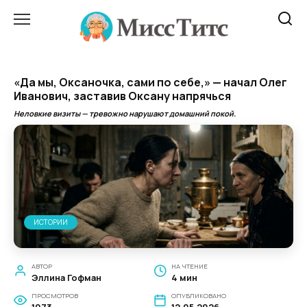
Перейти
к
содержанию
«Да мы, Оксаночка, сами по себе,» — начал Олег
Иванович, заставив Оксану напрячься
Неловкие визиты — тревожно нарушают домашний покой.
ИСТОРИИ
АВТОР
НА ЧТЕНИЕ
Эллина Гофман
4 мин
ПРОСМОТРОВ
ОПУБЛИКОВАНО