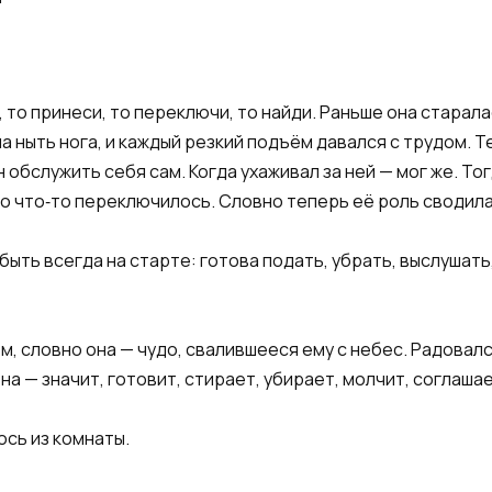
, то принеси, то переключи, то найди. Раньше она старал
ла ныть нога, и каждый резкий подъём давался с трудом. 
обслужить себя сам. Когда ухаживал за ней — мог же. То
то что‑то переключилось. Словно теперь её роль сводил
ыть всегда на старте: готова подать, убрать, выслушать
, словно она — чудо, свалившееся ему с небес. Радовался
а — значит, готовит, стирает, убирает, молчит, соглашает
ось из комнаты.