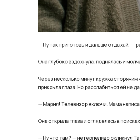
— Ну так приготовь и дальше отдыхай, — 
Она глубоко вздохнула, поднялась и молча
Через несколько минут кружка с горячим 
прикрыла глаза. Но расслабиться ей не да
— Мария! Телевизор включи. Мама написа
Она открыла глаза и огляделась в поисках
— Ну что там? — нетерпеливо окликнул Та