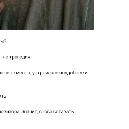
ём?
— не трагедия.
на своё место, устроилась поудобнее и
еть.
левизора. Значит, снова вставать.