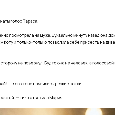
мнаты голос Тараса.
нно посмотрела на мужа. Буквально минуту назад она дом
м коту и только-только позволила себе присесть на диван
сторону не повернул. Будто она не человек, а голосово
чай! — в его тоне появились резкие нотки.
простой, — тихо ответила Мария.