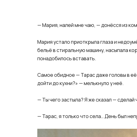
— Мария, налей мне чаю, — донёсся из ко
Мария устало приоткрыла глаза и недоумё
бельё в стиральную машину, насыпала кор
понадобилось вставать.
Самое обидное — Тарас даже головы в её 
дойти до кухни?» — мелькнуло у неё.
— Ты чего застыла? Я же сказал — сделай 
— Тарас, я только что села… День был не