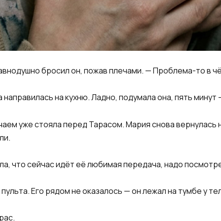
равнодушно бросил он, пожав плечами. — Проблема-то в ч
 направилась на кухню. Ладно, подумала она, пять минут 
чаем уже стояла перед Тарасом. Мария снова вернулась 
ли.
ла, что сейчас идёт её любимая передача, надо посмотр
 пульта. Его рядом не оказалось — он лежал на тумбе у те
рас.