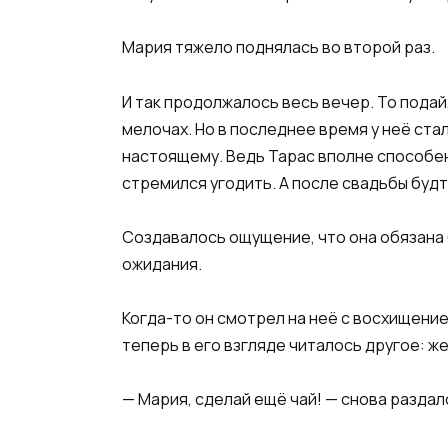
Мария тяжело поднялась во второй раз.
И так продолжалось весь вечер. То подай
мелочах. Но в последнее время у неё ста
настоящему. Ведь Тарас вполне способен 
стремился угодить. А после свадьбы буд
Создавалось ощущение, что она обязана б
ожидания.
Когда-то он смотрел на неё с восхищением
теперь в его взгляде читалось другое: жен
— Мария, сделай ещё чай! — снова раздал