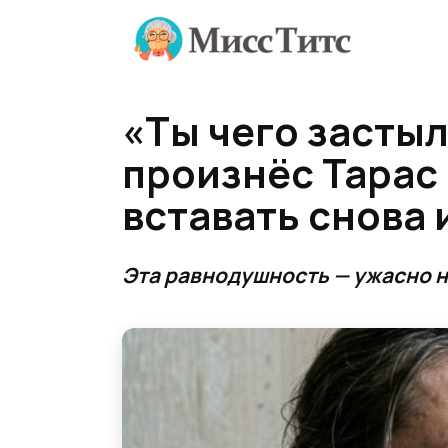
Перейти
к
содержанию
«Ты чего застыл
произнёс Тарас
вставать снова 
Эта равнодушность — ужасно 