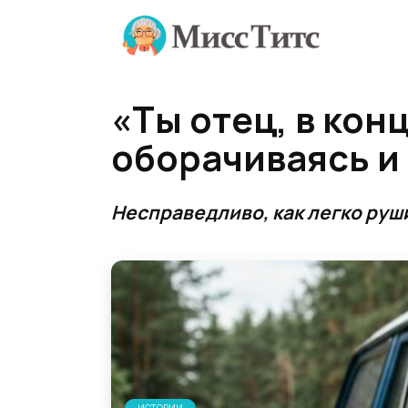
Перейти
к
содержанию
«Ты отец, в кон
оборачиваясь и
Несправедливо, как легко руш