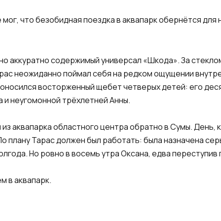
е мог, что безобидная поездка в аквапарк обернётся для
, но аккуратно содержимый универсал «Шкода». За стекл
Тарас неожиданно поймал себя на редком ощущении внутре
доносился восторженный щебет четверых детей: его дес
 и неугомонной трёхлетней Анны.
из аквапарка областного центра обратно в Сумы. День, 
По плану Тарас должен был работать: была назначена сер
лгода. Но ровно в восемь утра Оксана, едва переступив 
м в аквапарк.