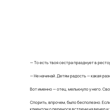
— То есть твоя сестра празднует в ресто
— Не начинай. Детям радость — какая разн
Вот именно — отец, мелькнуло у него. Сво
Спорить, впрочем, было бесполезно. Есл
клиентом о переносе встречи на вечер и 