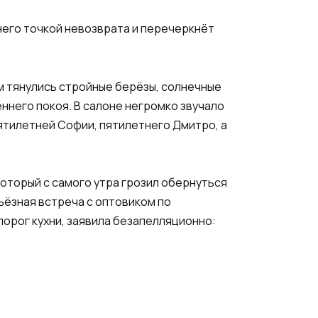
 него точкой невозврата и перечеркнёт
ом тянулись стройные берёзы, солнечные
ннего покоя. В салоне негромко звучало
ятилетней Софии, пятилетнего Дмитро, а
который с самого утра грозил обернуться
ьёзная встреча с оптовиком по
порог кухни, заявила безапелляционно: