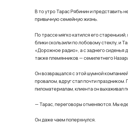
В то утро Тарас Рябинин и представить н
привычную семейную жизнь.
По трассе мягко катился его старенький
блики скользили по лобовому стеклу, и 
«Дорожное радио», а с заднего сиденья 
также племянников — семилетнего Назара
Он возвращался с этой шумной компанией 
провалом, вдруг стал почти праздником. 
пиломатериалам, клиента он выхаживал по
— Тарас, переговоры отменяются. Мы еде
Он даже чаем поперхнулся.