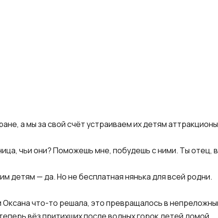
ране, а мы за свой счёт устраиваем их детям аттракционы
ица, чьи они? Поможешь мне, побудешь с ними. Ты отец, в
им детям — да. Но не бесплатная нянька для всей родни.
и Оксана что-то решала, это превращалось в непреложный
теперь вёз притихших после водных горок детей домой.