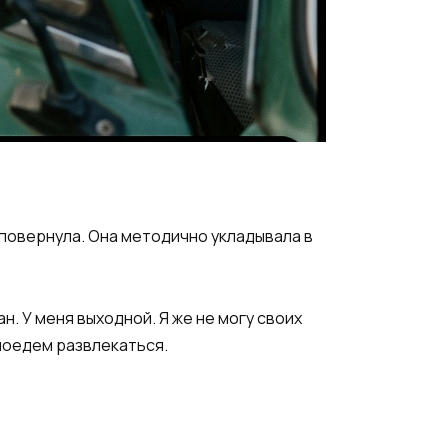
 повернула. Она методично укладывала в
н. У меня выходной. Я же не могу своих
 поедем развлекаться.