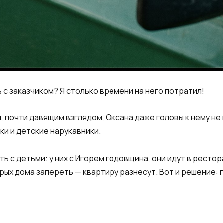
 с заказчиком? Я столько времени на него потратил!
, почти давящим взглядом, Оксана даже головы к нему не
ки и детские нарукавники.
 с детьми: у них с Игорем годовщина, они идут в рестора
верых дома запереть — квартиру разнесут. Вот и решение: