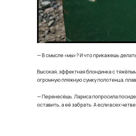
— В смысле «мы»? И что прикажешь делать
Высокая, эффектная блондинка с тяжёлым
огромную пляжную сумку полотенца, плав
— Перенесёшь. Лариса попросила посидеть
оставить, а её забрать. А если всех чет