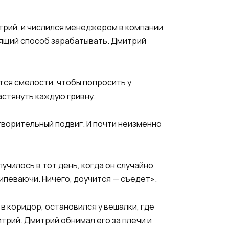
итрий, и числился менеджером в компании
оящий способ зарабатывать. Дмитрий
ется смелости, чтобы попросить у
астянуть каждую гривну.
отворительный подвиг. И почти неизменно
училось в тот день, когда он случайно
ипеваючи. Ничего, доучится — съедет».
 в коридор, остановился у вешалки, где
итрий. Дмитрий обнимал его за плечи и