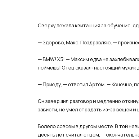
Сверху лежала квитанция за обучение, сд
— Здорово, Макс. Поздравляю, — произнес
— BMW! X5! — Максим едва не захлебывалс
поймешь! Отец сказал: настоящий мужик 
— Приеду, — ответил Артём. — Конечно, 
Он завершил разговор и медленно откинулс
зависти, не умел страдать из-за вещей и 
Болело совсем в другом месте. В той не
десять лет считал отцом, — окончательн