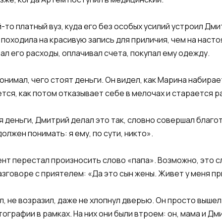
-то платный вуз, куда его без особых усилий устроил Дм
 походила на красивую запись для приличия, чем на наст
ал его расходы, оплачивал счета, покупал ему одежду.
онимал, чего стоят деньги. Он видел, как Марина набира
ется, как потом отказывает себе в мелочах и старается р
ая деньги, Дмитрий делал это так, словно совершал благ
олжен понимать: я ему, по сути, никто».
ент перестал произносить слово «папа». Возможно, это сл
зговоре с приятелем: «Да это сын жены. Живет у меня пр
л, не возразил, даже не хлопнул дверью. Он просто вышел
тографии в рамках. На них они были втроем: он, мама и Дм