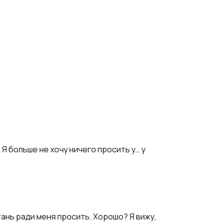
 Я больше не хочу ничего просить у… у
тань ради меня просить. Хорошо? Я вижу,