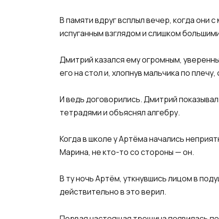
В памяти вдруг всплыл вечер, когда они 
испуганным взглядом и слишком большими 
Дмитрий казался ему огромным, уверенны
его на стол и, хлопнув мальчика по плечу
И ведь договорились. Дмитрий показывал 
тетрадями и объяснял алгебру.
Когда в школе у Артёма начались неприя
Марина, не кто-то со стороны — он.
В ту ночь Артём, уткнувшись лицом в поду
действительно в это верил.
Первая настоящая трещина появилась поз