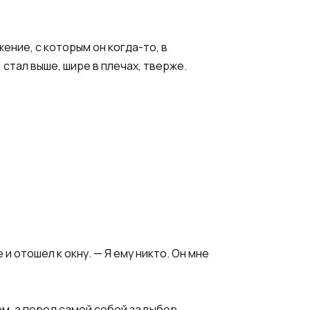
ение, с которым он когда-то, в
 стал выше, шире в плечах, тверже.
и отошел к окну. — Я ему никто. Он мне
м, а перед самой собой за выбор,