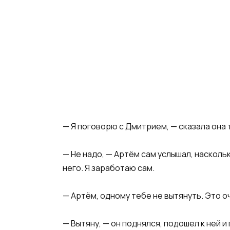
— Я поговорю с Дмитрием, — сказала она 
— Не надо, — Артём сам услышал, наскольк
него. Я заработаю сам.
— Артём, одному тебе не вытянуть. Это о
— Вытяну, — он поднялся, подошел к ней 