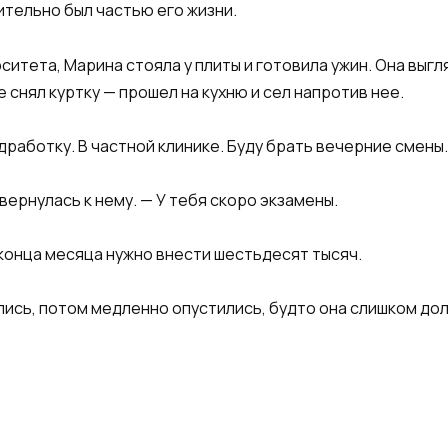
ительно был частью его жизни.
ситета, Марина стояла у плиты и готовила ужин. Она выгл
 снял куртку — прошел на кухню и сел напротив нее.
дработку. В частной клинике. Буду брать вечерние смены.
овернулась к нему. — У тебя скоро экзамены.
о конца месяца нужно внести шестьдесят тысяч.
лись, потом медленно опустились, будто она слишком дол