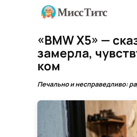
Перейти
к
содержанию
«BMW X5» — ска
замерла, чувств
ком
Печально и несправедливо: ра