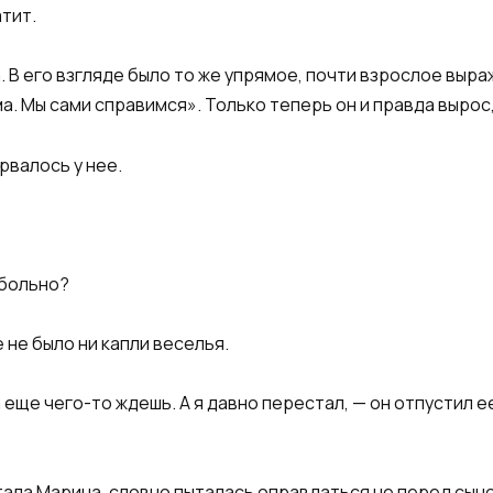
атит.
 В его взгляде было то же упрямое, почти взрослое выраж
ма. Мы сами справимся». Только теперь он и правда вырос,
рвалось у нее.
 больно?
 не было ни капли веселья.
 еще чего-то ждешь. А я давно перестал, — он отпустил ее 
тала Марина, словно пыталась оправдаться не перед сыно