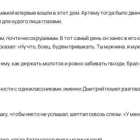
с мамой впервые вошли в этот дом. Артёму тогда было две
для худого лица глазами.
м, почти несокрушимым. В тот самый день он занес в его
, сказал: «Ну что, боец, будем привыкать. Ты мужчина, я м
ему, как держать молоток и ровно забивать гвозди, брал 
тности с одноклассниками, именно Дмитрий пошел разгова
шку, чтобы никто не услышал, шептал сквозь слезы: «У мен
же, когда Артём поступил в медицинский.