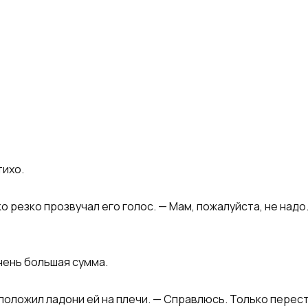
тихо.
о резко прозвучал его голос. — Мам, пожалуйста, не надо.
чень большая сумма.
и положил ладони ей на плечи. — Справлюсь. Только перес