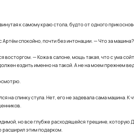
винутая к самому краю стола, будто от одного прикоснов
 Артём спокойно, почти без интонации. — Что за машина?
я восторгом. — Кожа в салоне, мощь такая, что с ума сой
должен ездить именно на такой. А не на моем прежнем ве
посмотрю.
я на спинку стула. Нет, его не задевала сама машина. К 
ценников.
видимой, но все глубже расходящейся трещине, которую 
о расширил этим подарком.