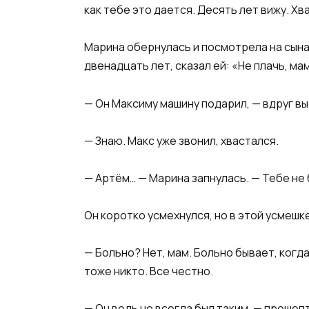
как тебе это дается. Десять лет вижу. Хв
Марина обернулась и посмотрела на сына.
двенадцать лет, сказал ей: «Не плачь, ма
— Он Максиму машину подарил, — вдруг вы
— Знаю. Макс уже звонил, хвастался.
— Артём… — Марина запнулась. — Тебе не
Он коротко усмехнулся, но в этой усмешке
— Больно? Нет, мам. Больно бывает, когда
тоже никто. Все честно.
— Он ведь не всегда был таким, — прошеп