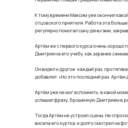
К тому времени Максим уже окончил какой
отцовского приятеля. Работа эта больше
регулярно помогал сыну деньгами, закрыв
Артём же с первого курса очень хорошо п
Дмитрия на его учебу, как заранее сжима
Он видел и другое: каждый раз, протягив
добавлял: «Но это последний раз. Артём д
Артём уже не мог вспомнить, в какой мом
услышал фразу, брошенную Дмитрием в ра
Тогда Артём не устроил сцены. Не спроси
висела его куртка, и долго смотрел на фо