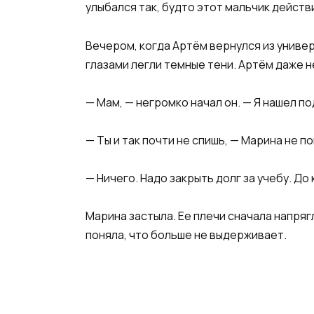
улыбался так, будто этот мальчик действ
Вечером, когда Артём вернулся из универ
глазами легли темные тени. Артём даже не
— Мам, — негромко начал он. — Я нашел по
— Ты и так почти не спишь, — Марина не п
— Ничего. Надо закрыть долг за учебу. Д
Марина застыла. Ее плечи сначала напряг
поняла, что больше не выдерживает.