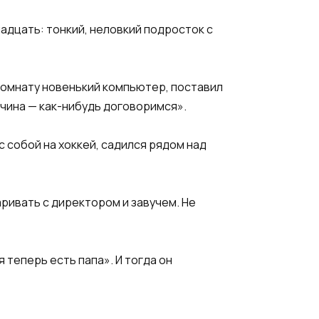
надцать: тонкий, неловкий подросток с
 комнату новенький компьютер, поставил
ужчина — как-нибудь договоримся».
с собой на хоккей, садился рядом над
ривать с директором и завучем. Не
я теперь есть папа». И тогда он