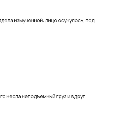
ядела измученной: лицо осунулось, под
го несла неподъемный груз и вдруг