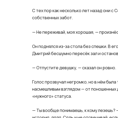
С тех пор как несколько лет назад они 
собственных забот.
— Не переживай, моя хорошая, — произнёс
Он поднялся из-за стола без спешки. В ег
Дмитрий бесшумно пересёк зал и останов
— Отпустите девушку, — сказал он ровно.
Голос прозвучал негромко, но в нём была
насмешливым взглядом — от поношенных д
«нужного» статуса.
— Ты вообще понимаешь, к кому лезешь? —
история, дядя. Сядь и не отсвечивай, есл