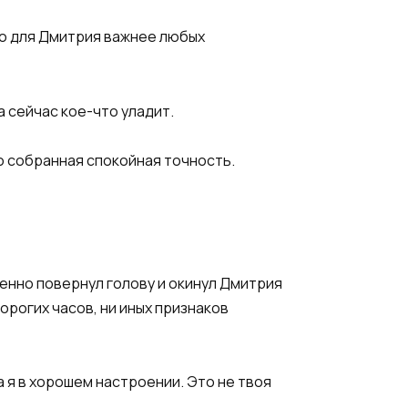
ло для Дмитрия важнее любых
а сейчас кое-что уладит.
ко собранная спокойная точность.
ленно повернул голову и окинул Дмитрия
рогих часов, ни иных признаков
а я в хорошем настроении. Это не твоя