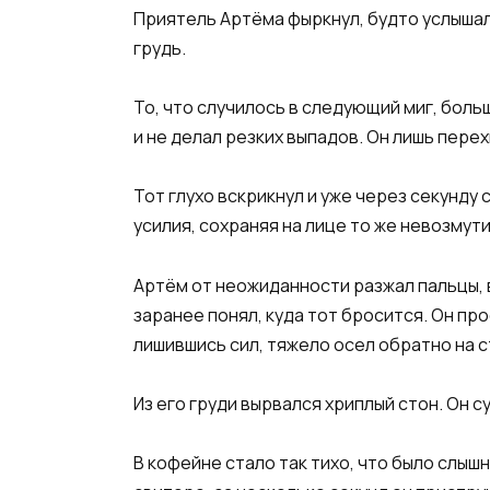
Приятель Артёма фыркнул, будто услышал 
грудь.
То, что случилось в следующий миг, боль
и не делал резких выпадов. Он лишь пере
Тот глухо вскрикнул и уже через секунду
усилия, сохраняя на лице то же невозму
Артём от неожиданности разжал пальцы, в
заранее понял, куда тот бросится. Он про
лишившись сил, тяжело осел обратно на с
Из его груди вырвался хриплый стон. Он 
В кофейне стало так тихо, что было слыш