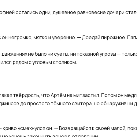
с Софией остались одни, душевное равновесие дочери ста
 он негромко, мягко и уверенно. — Доедай пирожное. Пап
о движениях не было ни суеты, ни показной угрозы — толь
ился рядом с угловым столиком.
 такая твёрдость, что Артём на миг застыл. Потом он мед
жинсов до простого тёмного свитера, не обнаружив ни до
 криво усмехнулся он. — Возвращайся к своей малой, пок
и не хочешь закончить вечер в отделении.