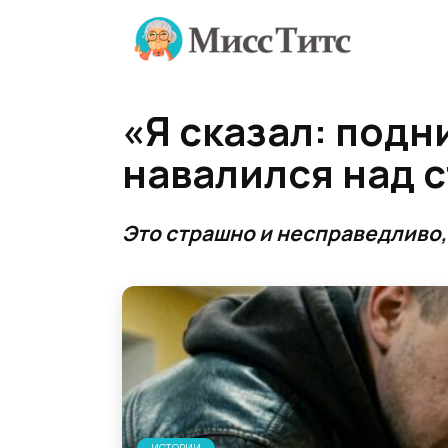
Перейти
к
содержанию
«Я сказал: подн
навалился над с
Это страшно и несправедливо,