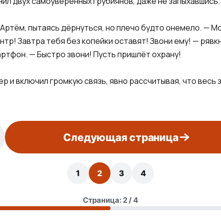
нил двух самоуверенных грубиянов, даже не запыхавшись.
Артём, пытаясь дёрнуться, но плечо будто онемело. — М
нтр! Завтра тебя без копейки оставят! Звони ему! — рявк
ртфон. — Быстро звони! Пусть пришлёт охрану!
и включил громкую связь, явно рассчитывая, что весь з
Следующая страница
1
2
3
4
Страница: 2 / 4