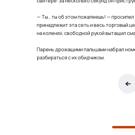
свитере: за несколько секунд он пристру
— Ты… ты об этом пожалеешь! — просипел 
принадлежит эта сеть и весь торговый це
на коленях, свободной рукой вытащил сма
Парень дрожащими пальцами набрал номер 
разбираться с их обидчиком.