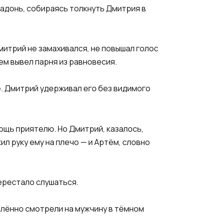
ладонь, собираясь толкнуть Дмитрия в
митрий не замахивался, не повышал голос
ем вывел парня из равновесия.
фе. Дмитрий удерживал его без видимого
ощь приятелю. Но Дмитрий, казалось,
ил руку ему на плечо — и Артём, словно
перестало слушаться.
омлённо смотрели на мужчину в тёмном