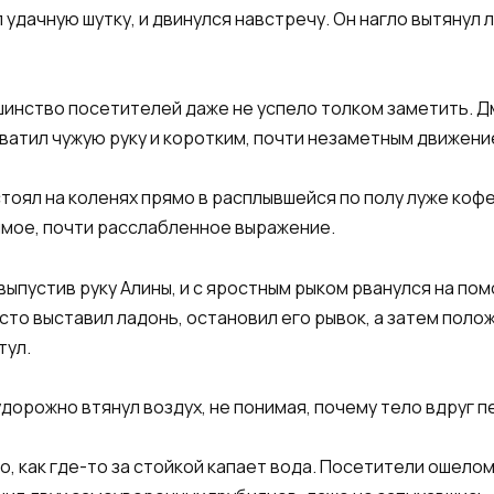
удачную шутку, и двинулся навстречу. Он нагло вытянул 
шинство посетителей даже не успело толком заметить. Д
хватил чужую руку и коротким, почти незаметным движени
 стоял на коленях прямо в расплывшейся по полу луже ко
тимое, почти расслабленное выражение.
ыпустив руку Алины, и с яростным рыком рванулся на пом
сто выставил ладонь, остановил его рывок, а затем полож
тул.
судорожно втянул воздух, не понимая, почему тело вдруг 
но, как где-то за стойкой капает вода. Посетители ошел