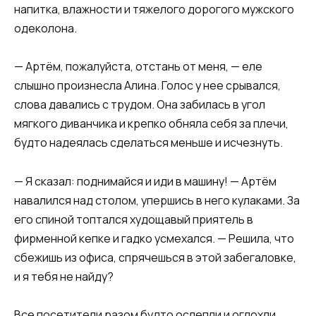
напитка, влажности и тяжелого дорогого мужского
одеколона.
— Артём, пожалуйста, отстань от меня, — еле
слышно произнесла Алина. Голос у нее срывался,
слова давались с трудом. Она забилась в угол
мягкого диванчика и крепко обняла себя за плечи,
будто надеялась сделаться меньше и исчезнуть.
— Я сказал: поднимайся и иди в машину! — Артём
навалился над столом, упершись в него кулаками. За
его спиной топтался худощавый приятель в
фирменной кепке и гадко усмехался. — Решила, что
сбежишь из офиса, спрячешься в этой забегаловке,
и я тебя не найду?
Все посетители разом будто ослепли и оглохли.