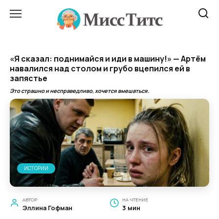
Перейти
к
содержанию
«Я сказал: поднимайся и иди в машину!» — Артём
навалился над столом и грубо вцепился ей в
запястье
Это страшно и несправедливо, хочется вмешаться.
ИСТОРИИ
АВТОР
НА ЧТЕНИЕ
Эллина Гофман
3 мин