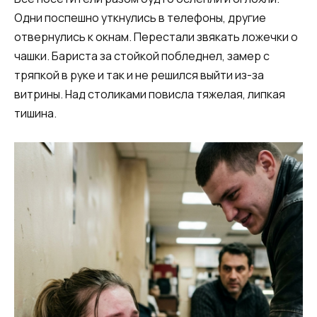
Одни поспешно уткнулись в телефоны, другие
отвернулись к окнам. Перестали звякать ложечки о
чашки. Бариста за стойкой побледнел, замер с
тряпкой в руке и так и не решился выйти из-за
витрины. Над столиками повисла тяжелая, липкая
тишина.