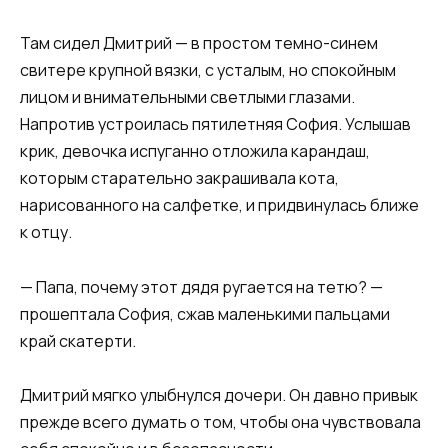
Там сидел Дмитрий — в простом темно-синем
свитере крупной вязки, с усталым, но спокойным
лицом и внимательными светлыми глазами.
Напротив устроилась пятилетняя София. Услышав
крик, девочка испуганно отложила карандаш,
которым старательно закрашивала кота,
нарисованного на салфетке, и придвинулась ближе
к отцу.
— Папа, почему этот дядя ругается на тетю? —
прошептала София, сжав маленькими пальцами
край скатерти.
Дмитрий мягко улыбнулся дочери. Он давно привык
прежде всего думать о том, чтобы она чувствовала