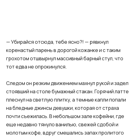
— Убирайся отсюда, тебе ясно?! — рявкнул
коренастый парень в дорогой кожанке и с таким
грохотом отшвырнул массивный барный стул, что
тот едва не опрокинулся.
Следом он резким движением махнул рукой и задел
стоявший на столе бумажный стакан. Горячий латте
плеснул на светлую плитку, а темные капли попали
на бледные джинсы девушки, которая от страха
почти съежилась. В небольшом зале кофейни, где
еще недавно тянуло ванилью, свежей сдобой и
молотым кофе, вдруг смешались запах пролитого