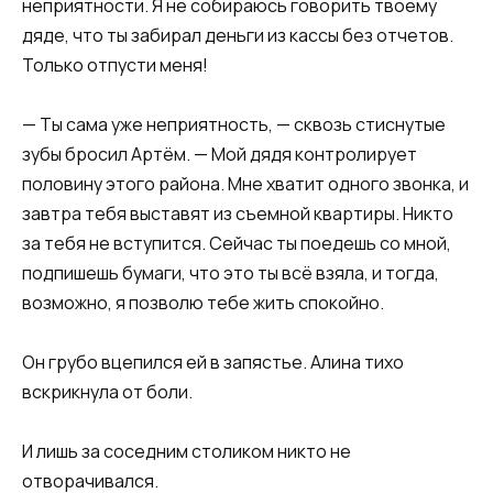
неприятности. Я не собираюсь говорить твоему
дяде, что ты забирал деньги из кассы без отчетов.
Только отпусти меня!
— Ты сама уже неприятность, — сквозь стиснутые
зубы бросил Артём. — Мой дядя контролирует
половину этого района. Мне хватит одного звонка, и
завтра тебя выставят из съемной квартиры. Никто
за тебя не вступится. Сейчас ты поедешь со мной,
подпишешь бумаги, что это ты всё взяла, и тогда,
возможно, я позволю тебе жить спокойно.
Он грубо вцепился ей в запястье. Алина тихо
вскрикнула от боли.
И лишь за соседним столиком никто не
отворачивался.