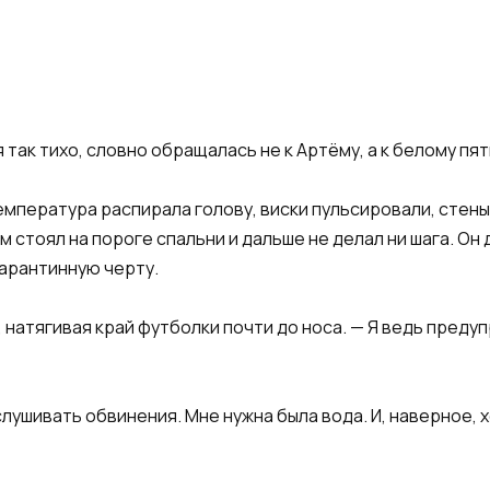
так тихо, словно обращалась не к Артёму, а к белому пят
емпература распирала голову, виски пульсировали, стены 
ём стоял на пороге спальни и дальше не делал ни шага. О
арантинную черту.
 натягивая край футболки почти до носа. — Я ведь предуп
лушивать обвинения. Мне нужна была вода. И, наверное, 