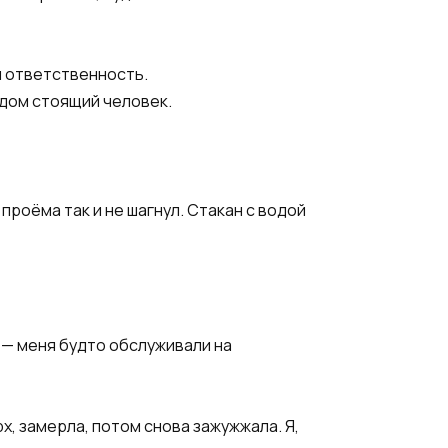
я ответственность.
ядом стоящий человек.
проёма так и не шагнул. Стакан с водой
 — меня будто обслуживали на
х, замерла, потом снова зажужжала. Я,