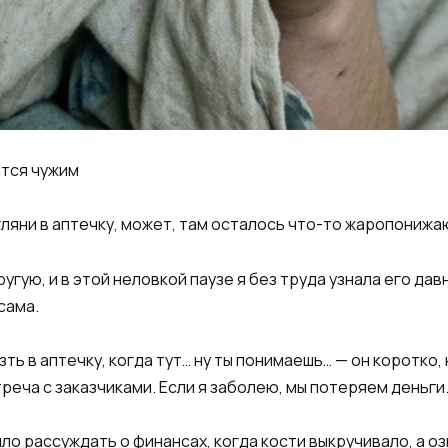
ится чужим
агляни в аптечку, может, там осталось что-то жаропониж
ругую, и в этой неловкой паузе я без труда узнала его да
сама.
ть в аптечку, когда тут… ну ты понимаешь… — он коротко,
стреча с заказчиками. Если я заболею, мы потеряем деньг
ло рассуждать о финансах, когда кости выкручивало, а оз