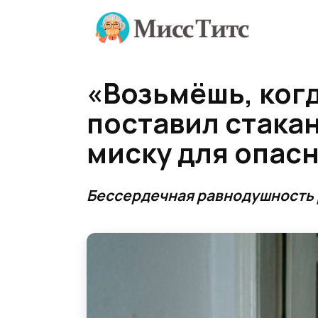
Перейти
к
содержанию
«Возьмёшь, когд
поставил стакан
миску для опасн
Бессердечная равнодушность 