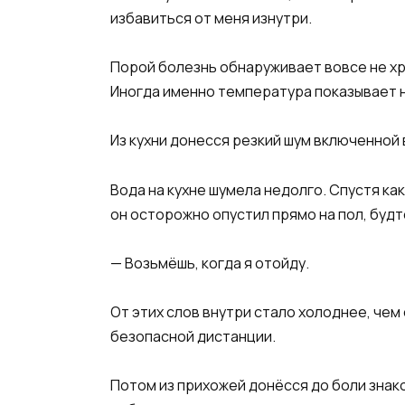
избавиться от меня изнутри.
Порой болезнь обнаруживает вовсе не хр
Иногда именно температура показывает н
Из кухни донесся резкий шум включенной 
Вода на кухне шумела недолго. Спустя ка
он осторожно опустил прямо на пол, будт
— Возьмёшь, когда я отойду.
От этих слов внутри стало холоднее, чем
безопасной дистанции.
Потом из прихожей донёсся до боли знако