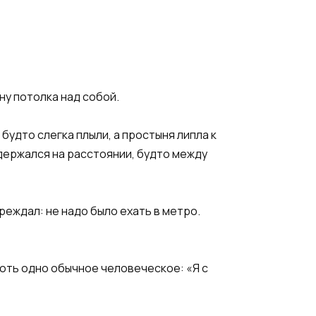
ну потолка над собой.
будто слегка плыли, а простыня липла к
н держался на расстоянии, будто между
реждал: не надо было ехать в метро.
хоть одно обычное человеческое: «Я с