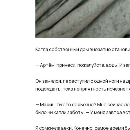
Когда собственный дом внезапно станов
— Артём, принеси, пожалуйста, воды. И з
Он замялся, переступил с одной ноги на д
подождать, пока неприятность исчезнет 
— Марин, ты это серьезно? Мне сейчас лез
было ни капли заботы. — У меня завтра в
Я сомкнула веки. Конечно, самое время бы