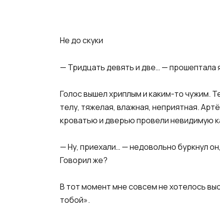
Не до скуки
— Тридцать девять и две… — прошептала я 
Голос вышел хриплым и каким-то чужим. Т
телу, тяжелая, влажная, неприятная. Арт
кроватью и дверью провели невидимую к
— Ну, приехали… — недовольно буркнул он,
Говорил же?
В тот момент мне совсем не хотелось выс
тобой».