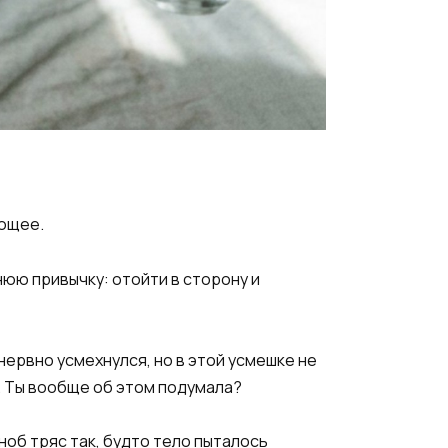
ающее.
внюю привычку: отойти в сторону и
 нервно усмехнулся, но в этой усмешке не
и. Ты вообще об этом подумала?
ноб тряс так, будто тело пыталось