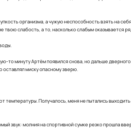
упкость организма, а чужую неспособность взять на себ
е твою слабость, а то, насколько слабым оказывается р
воды.
кую-то минуту Артём появился снова, но дальше дверного 
о оставлял миску опасному зверю.
 от температуры. Получалось, меня не пытались выходить
мый звук: молния на спортивной сумке резко прошла ввер