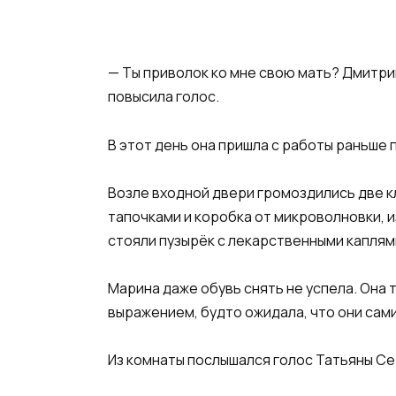
— Ты приволок ко мне свою мать? Дмитри
повысила голос.
В этот день она пришла с работы раньше п
Возле входной двери громоздились две к
тапочками и коробка от микроволновки, и
стояли пузырёк с лекарственными каплям
Марина даже обувь снять не успела. Она т
выражением, будто ожидала, что они сами
Из комнаты послышался голос Татьяны С