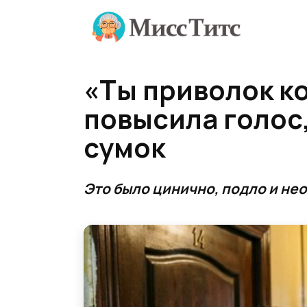
Перейти
к
содержанию
«Ты приволок к
повысила голос,
сумок
Это было цинично, подло и не