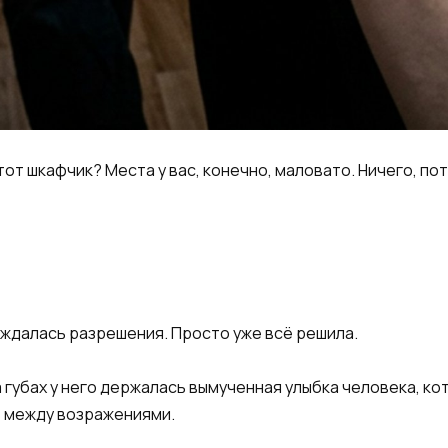
тот шкафчик? Места у вас, конечно, маловато. Ничего, по
ождалась разрешения. Просто уже всё решила.
а губах у него держалась вымученная улыбка человека, ко
ь между возражениями.