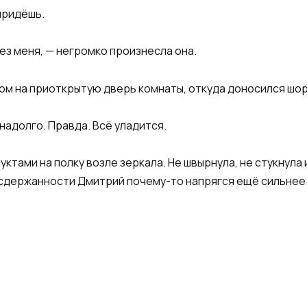
придёшь.
без меня, — негромко произнесла она.
ом на приоткрытую дверь комнаты, откуда доносился шор
надолго. Правда. Всё уладится.
ктами на полку возле зеркала. Не швырнула, не стукнула 
 сдержанности Дмитрий почему-то напрягся ещё сильнее