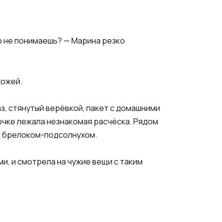
о не понимаешь? — Марина резко
хожей.
з, стянутый верёвкой, пакет с домашними
бочке лежала незнакомая расчёска. Рядом
ся брелоком-подсолнухом.
ми, и смотрела на чужие вещи с таким