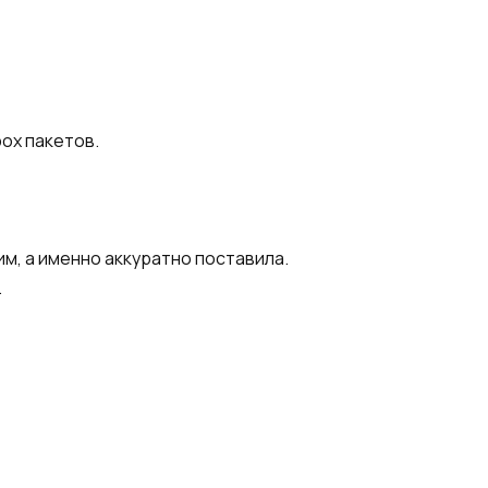
ох пакетов.
им, а именно аккуратно поставила.
.