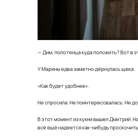
— Дим, полотенца куда положить? Вот в э
У Марины едва заметно дёрнулась щека.
«Как будет удобнее».
Не спросила. Не поинтересовалась. Не д
В этот момент из кухни вышел Дмитрий. Н
всё ещё надеется как-нибудь проскочит