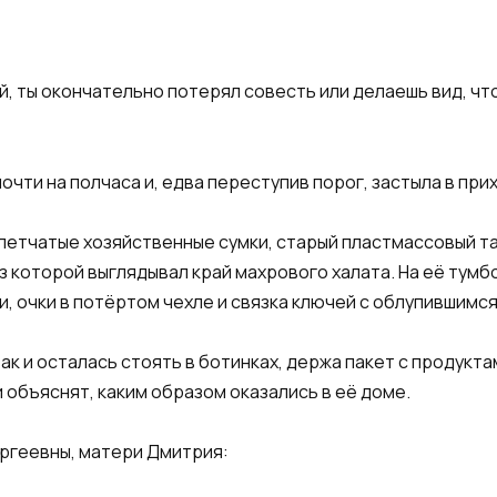
й, ты окончательно потерял совесть или делаешь вид, чт
очти на полчаса и, едва переступив порог, застыла в при
летчатые хозяйственные сумки, старый пластмассовый та
з которой выглядывал край махрового халата. На её тум
и, очки в потёртом чехле и связка ключей с облупившим
ак и осталась стоять в ботинках, держа пакет с продукта
 объяснят, каким образом оказались в её доме.
ергеевны, матери Дмитрия: