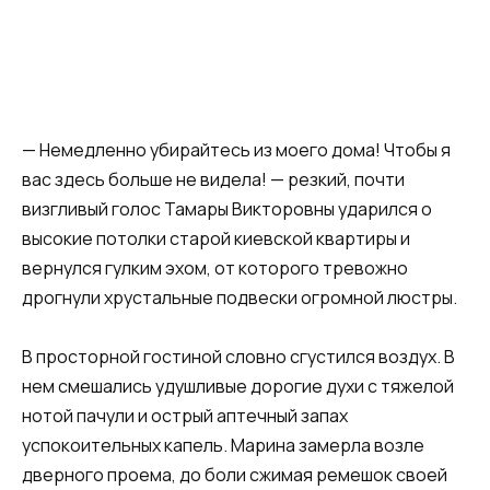
— Немедленно убирайтесь из моего дома! Чтобы я
вас здесь больше не видела! — резкий, почти
визгливый голос Тамары Викторовны ударился о
высокие потолки старой киевской квартиры и
вернулся гулким эхом, от которого тревожно
дрогнули хрустальные подвески огромной люстры.
В просторной гостиной словно сгустился воздух. В
нем смешались удушливые дорогие духи с тяжелой
нотой пачули и острый аптечный запах
успокоительных капель. Марина замерла возле
дверного проема, до боли сжимая ремешок своей