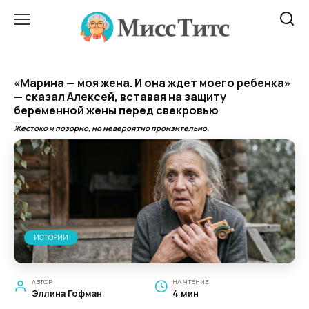
Перейти
к
содержанию
«Марина — моя жена. И она ждет моего ребенка»
— сказал Алексей, вставая на защиту
беременной жены перед свекровью
Жестоко и позорно, но невероятно пронзительно.
ИСТОРИИ
АВТОР
НА ЧТЕНИЕ
Эллина Гофман
4 мин