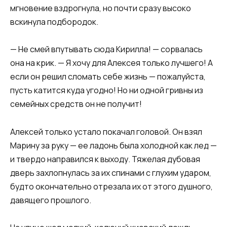
мгновение вздрогнула, но почти сразу высоко
вскинула подбородок.
— Не смей впутывать сюда Кирилла! — сорвалась
она на крик. — Я хочу для Алексея только лучшего! А
если он решил сломать себе жизнь — пожалуйста,
пусть катится куда угодно! Но ни одной гривны из
семейных средств он не получит!
Алексей только устало покачал головой. Он взял
Марину за руку — ее ладонь была холодной как лед —
и твердо направился к выходу. Тяжелая дубовая
дверь захлопнулась за их спинами с глухим ударом,
будто окончательно отрезала их от этого душного,
давящего прошлого.