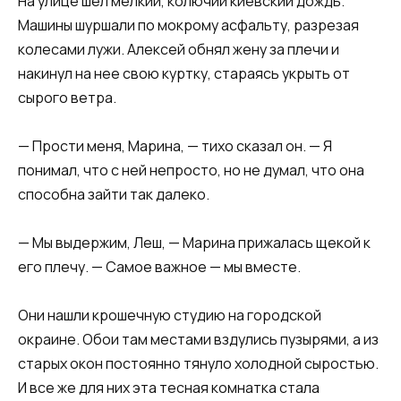
На улице шел мелкий, колючий киевский дождь.
Машины шуршали по мокрому асфальту, разрезая
колесами лужи. Алексей обнял жену за плечи и
накинул на нее свою куртку, стараясь укрыть от
сырого ветра.
— Прости меня, Марина, — тихо сказал он. — Я
понимал, что с ней непросто, но не думал, что она
способна зайти так далеко.
— Мы выдержим, Леш, — Марина прижалась щекой к
его плечу. — Самое важное — мы вместе.
Они нашли крошечную студию на городской
окраине. Обои там местами вздулись пузырями, а из
старых окон постоянно тянуло холодной сыростью.
И все же для них эта тесная комнатка стала