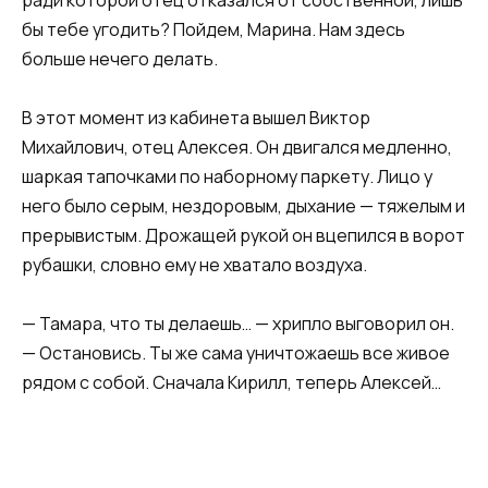
бы тебе угодить? Пойдем, Марина. Нам здесь
больше нечего делать.
В этот момент из кабинета вышел Виктор
Михайлович, отец Алексея. Он двигался медленно,
шаркая тапочками по наборному паркету. Лицо у
него было серым, нездоровым, дыхание — тяжелым и
прерывистым. Дрожащей рукой он вцепился в ворот
рубашки, словно ему не хватало воздуха.
— Тамара, что ты делаешь… — хрипло выговорил он.
— Остановись. Ты же сама уничтожаешь все живое
рядом с собой. Сначала Кирилл, теперь Алексей…