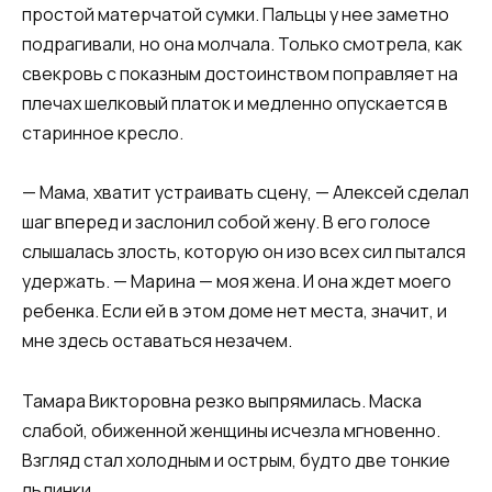
простой матерчатой сумки. Пальцы у нее заметно
подрагивали, но она молчала. Только смотрела, как
свекровь с показным достоинством поправляет на
плечах шелковый платок и медленно опускается в
старинное кресло.
— Мама, хватит устраивать сцену, — Алексей сделал
шаг вперед и заслонил собой жену. В его голосе
слышалась злость, которую он изо всех сил пытался
удержать. — Марина — моя жена. И она ждет моего
ребенка. Если ей в этом доме нет места, значит, и
мне здесь оставаться незачем.
Тамара Викторовна резко выпрямилась. Маска
слабой, обиженной женщины исчезла мгновенно.
Взгляд стал холодным и острым, будто две тонкие
льдинки.