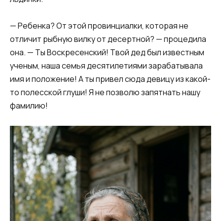
— Ребенка? От этой провинциалки, которая не
отличит рыбную вилку от десертной? — процедила
она. — Ты Воскресенский! Твой дед был известным
ученым, наша семья десятилетиями зарабатывала
имя и положение! А ты привел сюда девицу из какой-
то полесской глуши! Я не позволю запятнать нашу
фамилию!