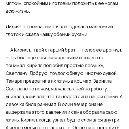
мягким, спокойным и готовым положить к ее ногам
всю жизнь.
Лидия Петровна замолчала, сделала маленький
глоток и сжала чашку обеими руками.
— А Кирилл… твой старший брат, — голос ее дрогнул.
— Ты был еще совсем маленький и ничего не
понимал. Кирилл полюбил простую девушку,
Светлану. Добрую, трудолюбивую, чистую душой.
Тамара превратила их жизнь в кошмар. Звонила
Светлане по ночам, являлась к ней на работу,
унижала, кричала, что та недостойна нашей семьи. А
девочка была ранимая. В один вечер она не
выдержала этого давления и сама оборвала свою
жизнь. Кирилл, когда узнал, будто сломался внутри.
А через месяц не стало и его. Он не смог пережить