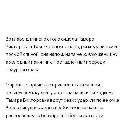
Во главе длинного стола сидела Тамара
Викторовна. Вся в черном, с неподвижным лицом и
прямой спиной, она напоминала не живую женщину,
а холодный памятник, поставленный посреди
траурного зала.
Марина, стараясь не привлекать внимания,
потянулась к кувшину и хотела налить ей воды. Но
Тамара Викторовна вдруг резко ударила по ее руке.
Вода качнулась через край и темным пятном
расползлась по безупречно белой скатерти.