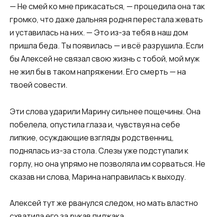
— Не смей ко мне прикасаться, — процедила она так
громко, что даже дальняя родня перестала жевать
и уставилась на них. — Это из-за тебя в наш дом
пришла беда. Ты появилась — и всё разрушила. Если
бы Алексей не связал свою жизнь с тобой, мой муж
не жил бы в таком напряжении. Его смерть — на
твоей совести.
Эти слова ударили Марину сильнее пощечины. Она
побелела, опустила глаза и, чувствуя на себе
липкие, осуждающие взгляды родственниц,
поднялась из-за стола. Слезы уже подступали к
горлу, но она упрямо не позволяла им сорваться. Не
сказав ни слова, Марина направилась к выходу.
Алексей тут же рванулся следом, но мать властно
схватила его за рукав пиджака.