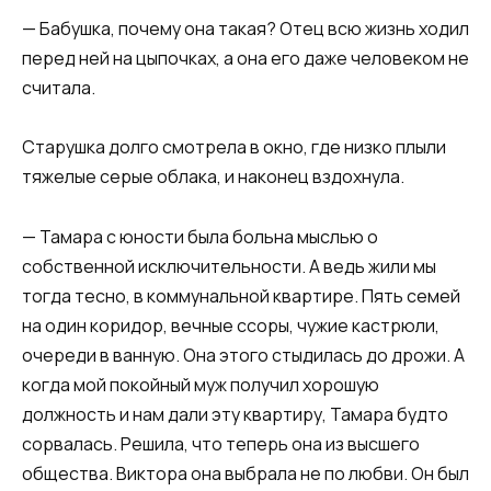
— Бабушка, почему она такая? Отец всю жизнь ходил
перед ней на цыпочках, а она его даже человеком не
считала.
Старушка долго смотрела в окно, где низко плыли
тяжелые серые облака, и наконец вздохнула.
— Тамара с юности была больна мыслью о
собственной исключительности. А ведь жили мы
тогда тесно, в коммунальной квартире. Пять семей
на один коридор, вечные ссоры, чужие кастрюли,
очереди в ванную. Она этого стыдилась до дрожи. А
когда мой покойный муж получил хорошую
должность и нам дали эту квартиру, Тамара будто
сорвалась. Решила, что теперь она из высшего
общества. Виктора она выбрала не по любви. Он был