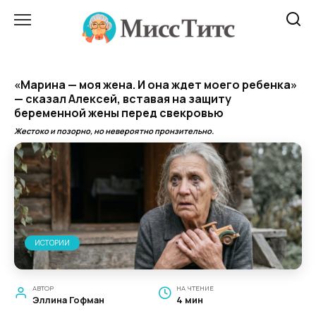
Перейти
к
содержанию
«Марина — моя жена. И она ждет моего ребенка»
— сказал Алексей, вставая на защиту
беременной жены перед свекровью
Жестоко и позорно, но невероятно пронзительно.
ИСТОРИИ
АВТОР
НА ЧТЕНИЕ
Эллина Гофман
4 мин