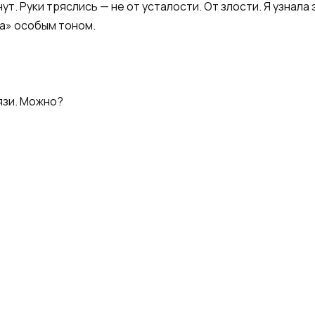
ут. Руки тряслись — не от усталости. От злости. Я узнал
ма» особым тоном.
язи. Можно?