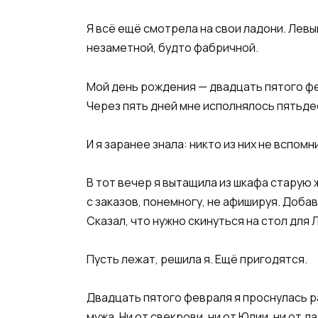
Я всё ещё смотрела на свои ладони. Левы
незаметной, будто фабричной.
Мой день рождения — двадцать пятого ф
Через пять дней мне исполнялось пятьде
И я заранее знала: никто из них не вспом
В тот вечер я вытащила из шкафа старую 
с заказов, понемногу, не афишируя. Доба
Сказал, что нужно скинуться на стол для
Пусть лежат, решила я. Ещё пригодятся.
Двадцать пятого февраля я проснулась р
мужа. Ни от свекрови, ни от Юлии, ни от 