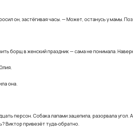
бросил он, застёгивая часы. — Может, останусь у мамы. По
рить борщ в женский праздник — сама не понимала. Наверн
Юлия.
ила она.
цать персон. Собака лапами зацепила, разорвала угол. А 
ь? Виктор привезёт туда‑обратно.