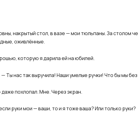
вны, накрытый стол, в вазе — мои тюльпаны. За столом ч
ядные, оживлённые.
брошью, которую я дарила ей на юбилей.
— Ты нас так выручила! Наши умелые ручки! Что бы мы без
 даже похлопал. Мне. Через экран.
если руки мои — ваши, то и я тоже ваша? Или только руки?