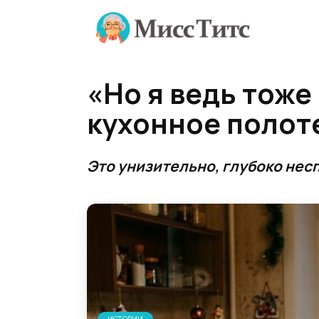
Перейти
к
содержанию
«Но я ведь тоже
кухонное полот
Это унизительно, глубоко нес