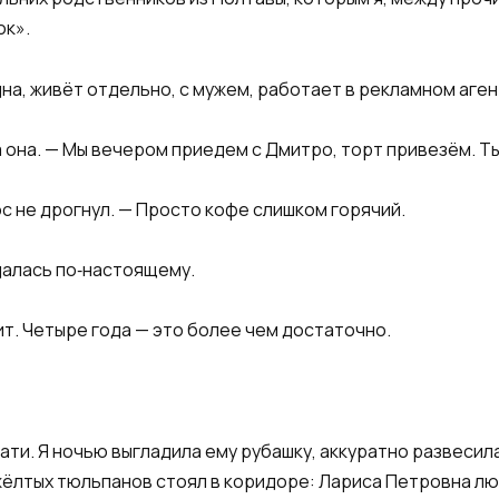
ок».
дна, живёт отдельно, с мужем, работает в рекламном аге
 она. — Мы вечером приедем с Дмитро, торт привезём. Ты
ос не дрогнул. — Просто кофе слишком горячий.
далась по‑настоящему.
ит. Четыре года — это более чем достаточно.
ти. Я ночью выгладила ему рубашку, аккуратно развесила.
 жёлтых тюльпанов стоял в коридоре: Лариса Петровна лю