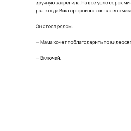
вручную закрепила. На всё ушло сорок мин
раз, когда Виктор произносил слово «ма
Он стоял рядом.
— Мама хочет поблагодарить по видеосв
— Включай.