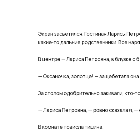
Экран засветился. Гостиная Ларисы Петро
какие‑то дальние родственники. Все нар
В центре — Лариса Петровна, в блузке с 
— Оксаночка, золотце! — защебетала она. 
За столом одобрительно закивали, кто‑то
— Лариса Петровна, — ровно сказала я, — 
В комнате повисла тишина.