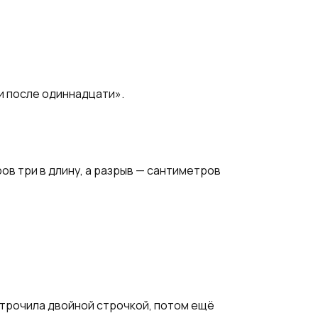
ди после одиннадцати».
ов три в длину, а разрыв — сантиметров
острочила двойной строчкой, потом ещё