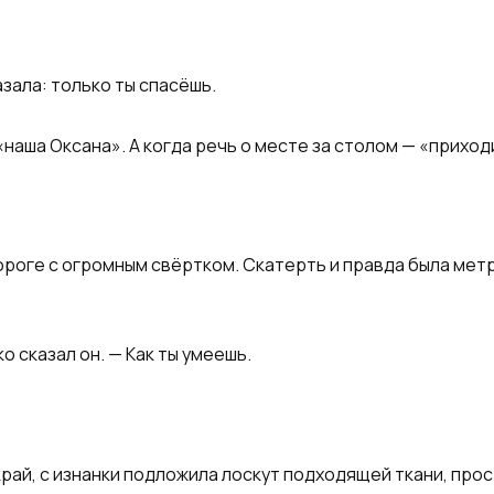
азала: только ты спасёшь.
 «наша Оксана». А когда речь о месте за столом — «прихо
ороге с огромным свёртком. Скатерть и правда была метр
 сказал он. — Как ты умеешь.
край, с изнанки подложила лоскут подходящей ткани, пр