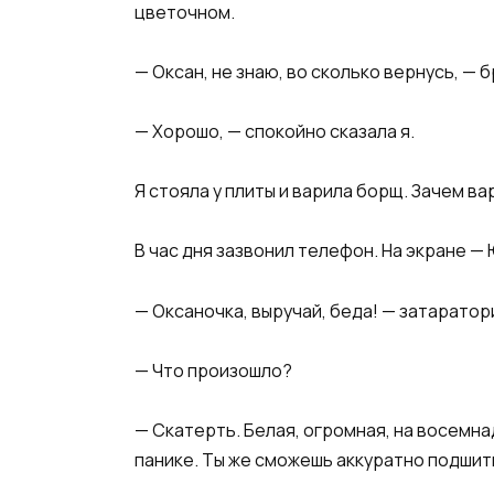
цветочном.
— Оксан, не знаю, во сколько вернусь, — 
— Хорошо, — спокойно сказала я.
Я стояла у плиты и варила борщ. Зачем ва
В час дня зазвонил телефон. На экране — 
— Оксаночка, выручай, беда! — затаратор
— Что произошло?
— Скатерть. Белая, огромная, на восемнад
панике. Ты же сможешь аккуратно подшит