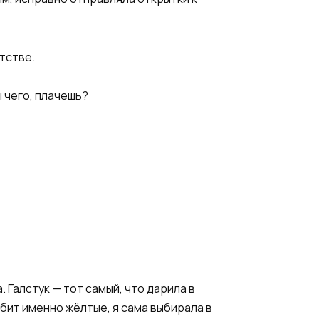
нтстве.
 чего, плачешь?
 Галстук — тот самый, что дарила в
бит именно жёлтые, я сама выбирала в