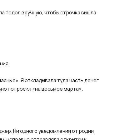
ала подол вручную, чтобы строчка вышла
ния.
пасные». Я откладывала туда часть денег
вно попросил «на восьмое марта».
джер. Ни одного уведомления от родни
им, исправно отправляла открытки к