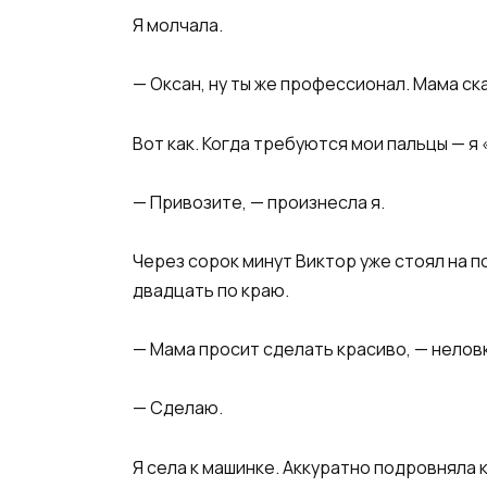
Я молчала.
— Оксан, ну ты же профессионал. Мама ск
Вот как. Когда требуются мои пальцы — я
— Привозите, — произнесла я.
Через сорок минут Виктор уже стоял на п
двадцать по краю.
— Мама просит сделать красиво, — неловко
— Сделаю.
Я села к машинке. Аккуратно подровняла 