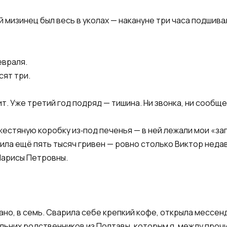
й мизинец был весь в уколах — накануне три часа подшив
евраля.
сят три.
нит. Уже третий год подряд — тишина. Ни звонка, ни сообще
жестяную коробку из‑под печенья — в ней лежали мои «за
вила ещё пять тысяч гривен — ровно столько Виктор неда
 Ларисы Петровны.
ано, в семь. Сварила себе крепкий кофе, открыла мессен
дальних родственников из Полтавы, которым я, между проч