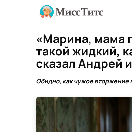
Перейти
к
содержанию
«Марина, мама п
такой жидкий, к
сказал Андрей 
Обидно, как чужое вторжение 