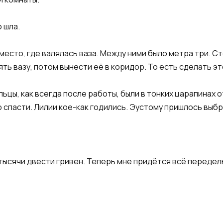
 шла.
 место, где валялась ваза. Между ними было метра три. С
ть вазу, потом вынести её в коридор. То есть сделать эт
ьцы, как всегда после работы, были в тонких царапинах о
 спасти. Лилии кое-как годились. Эустому пришлось выб
 тысячи двести гривен. Теперь мне придётся всё переделы