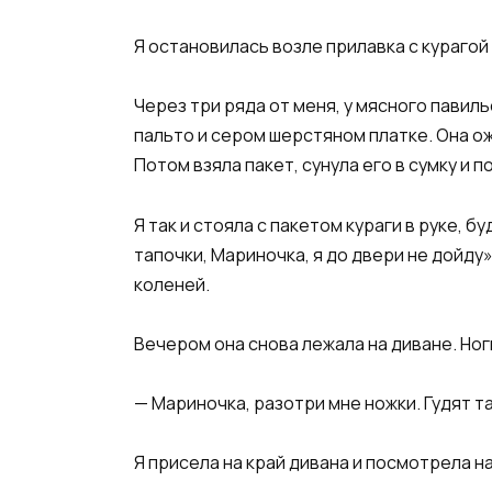
Я остановилась возле прилавка с курагой 
Через три ряда от меня, у мясного павиль
пальто и сером шерстяном платке. Она ож
Потом взяла пакет, сунула его в сумку и 
Я так и стояла с пакетом кураги в руке, 
тапочки, Мариночка, я до двери не дойду»
коленей.
Вечером она снова лежала на диване. Ног
— Мариночка, разотри мне ножки. Гудят так
Я присела на край дивана и посмотрела на