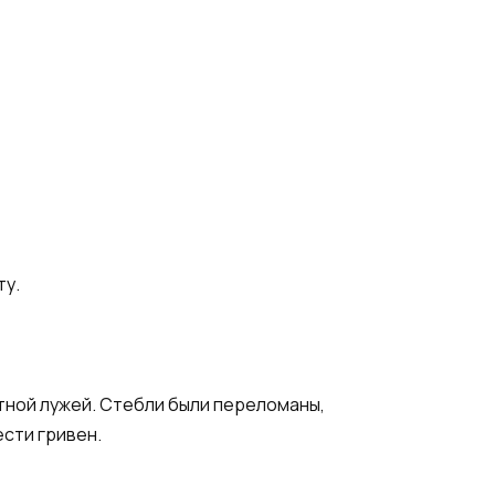
ту.
утной лужей. Стебли были переломаны,
сти гривен.