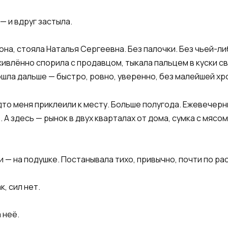
— и вдруг застыла.
она, стояла Наталья Сергеевна. Без палочки. Без чьей-ли
ивлённо спорила с продавцом, тыкала пальцем в куски с
пошла дальше — быстро, ровно, уверенно, без малейшей х
будто меня приклеили к месту. Больше полугода. Ежевечер
. А здесь — рынок в двух кварталах от дома, сумка с мясо
и — на подушке. Постанывала тихо, привычно, почти по ра
, сил нет.
 неё.