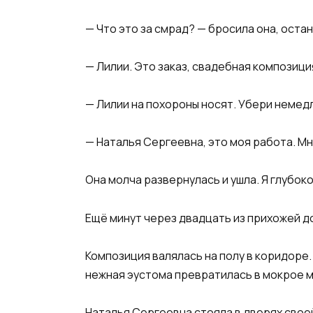
— Что это за смрад? — бросила она, оста
— Лилии. Это заказ, свадебная композици
— Лилии на похороны носят. Убери немед
— Наталья Сергеевна, это моя работа. Мн
Она молча развернулась и ушла. Я глубоко
Ещё минут через двадцать из прихожей до
Композиция валялась на полу в коридоре.
нежная эустома превратилась в мокрое м
Наталья Сергеевна стояла в дверях свое