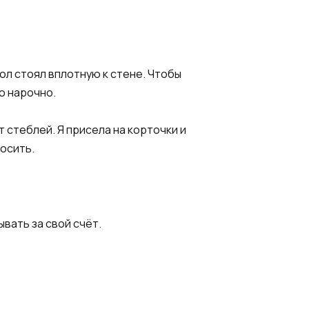
тол стоял вплотную к стене. Чтобы
о нарочно.
т стеблей. Я присела на корточки и
росить.
вать за свой счёт.