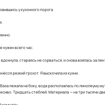
новившись у кухонного порога.
я.
ленно.
е нужен всего час.
 вдохнула, стараясь не сорваться, и снова взялась за лен
нёсся резкий грохот. Я выскочила из кухни.
 Ваза лежала на боку, вода расползалась по линолеуму м
есиво. Тридцать стеблей. Материала — на три тысячи две
й комнаты.