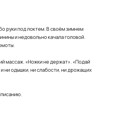
бо руки под локтем. В своём зимнем
винины и недовольно качала головой.
ромоты.
ний массаж. «Ножки не держат». «Подай
м и ни одышки, ни слабости, ни дрожащих
списанию.