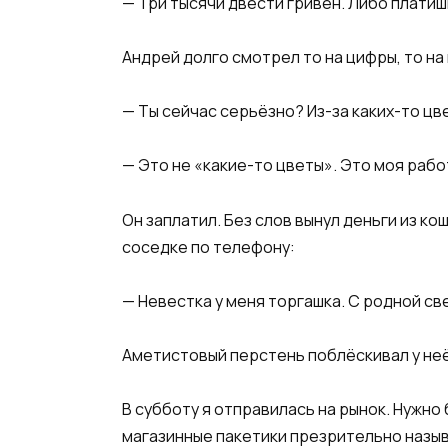
— Три тысячи двести гривен. Либо платишь
Андрей долго смотрел то на цифры, то на
— Ты сейчас серьёзно? Из-за каких-то цв
— Это не «какие-то цветы». Это моя рабо
Он заплатил. Без слов вынул деньги из к
соседке по телефону:
— Невестка у меня торгашка. С родной св
Аметистовый перстень поблёскивал у неё 
В субботу я отправилась на рынок. Нужно
магазинные пакетики презрительно назыв