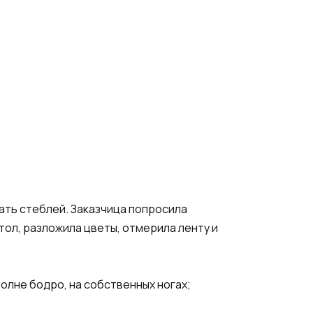
цать стеблей. Заказчица попросила
тол, разложила цветы, отмерила ленту и
олне бодро, на собственных ногах;