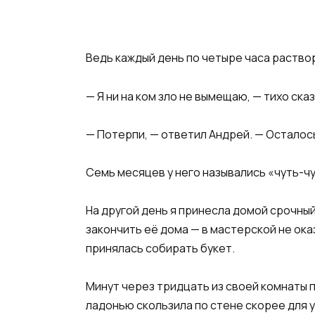
Ведь каждый день по четыре часа раствор
— Я ни на ком зло не вымещаю, — тихо ска
— Потерпи, — ответил Андрей. — Осталос
Семь месяцев у него назывались «чуть-чу
На другой день я принесла домой срочный
закончить её дома — в мастерской не ока
принялась собирать букет.
Минут через тридцать из своей комнаты 
ладонью скользила по стене скорее для у