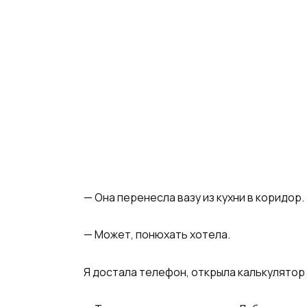
— Она перенесла вазу из кухни в коридор.
— Может, понюхать хотела.
Я достала телефон, открыла калькулятор 