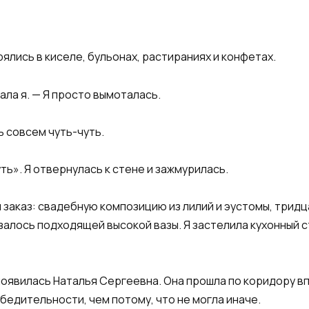
ялись в киселе, бульонах, растираниях и конфетах.
зала я. — Я просто вымоталась.
ь совсем чуть-чуть.
ть». Я отвернулась к стене и зажмурилась.
 заказ: свадебную композицию из лилий и эустомы, трид
залось подходящей высокой вазы. Я застелила кухонный с
появилась Наталья Сергеевна. Она прошла по коридору вп
бедительности, чем потому, что не могла иначе.