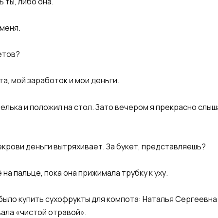
 ты, либо она.
 меня.
етов?
та, мой заработок и мои деньги.
ошелька и положил на стол. Зато вечером я прекрасно слы
екрови деньги вытряхивает. За букет, представляешь?
на пальце, пока она прижимала трубку к уху.
 было купить сухофрукты для компота: Наталья Сергеевна
ала «чистой отравой».