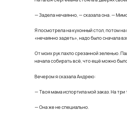
— Задела нечаянно, — сказала она. — Мимо
Я посмотрела на кухонный стол, потом на
«нечаянно задеть», надо было сначала взя
От моих рук пахло срезанной зеленью. Пал
начала собирать всё, что ещё можно было
Вечером я сказала Андрею:
— Твоя мама испортила мой заказ. На три
— Она же не специально.