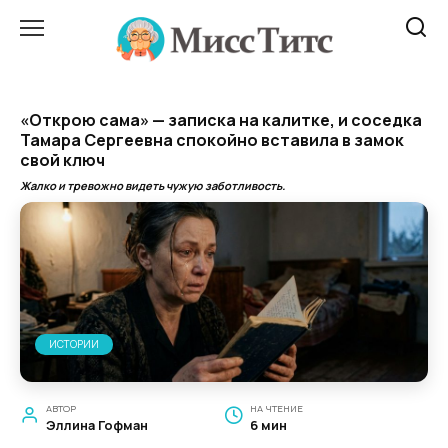
Перейти
к
содержанию
«Открою сама» — записка на калитке, и соседка
Тамара Сергеевна спокойно вставила в замок
свой ключ
Жалко и тревожно видеть чужую заботливость.
ИСТОРИИ
АВТОР
НА ЧТЕНИЕ
Эллина Гофман
6 мин