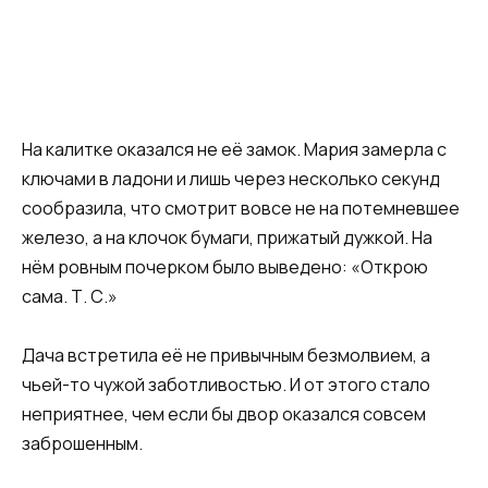
На калитке оказался не её замок. Мария замерла с
ключами в ладони и лишь через несколько секунд
сообразила, что смотрит вовсе не на потемневшее
железо, а на клочок бумаги, прижатый дужкой. На
нём ровным почерком было выведено: «Открою
сама. Т. С.»
Дача встретила её не привычным безмолвием, а
чьей-то чужой заботливостью. И от этого стало
неприятнее, чем если бы двор оказался совсем
заброшенным.