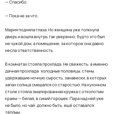
— Спасибо.
— Пока не за что.
Мария подняла глаза. Но женщина уже толкнула
дверь и вошла внутрь так уверенно, будто это был
не чужой дом, а помещение, за которое она давно
несла ответственность.
В комнатах стояла прохлада. Не свежесть, а именно
дачная прохлада: холодные половицы, стены,
удержавшие ночную сырость, занавески, в которых
запах солнца смешался со старостью. На кухонном
столе стояла эмалированная кружка с отколотым
краем — белая, в синий горошек. Пара над ней уже
не было, но чай, должно быть, ещё оставался
тёплым.