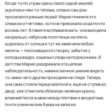
Когда-то по утрам здесь пахло сырой землёй,
укропом и чем-то тёплым, словно сам дом
просыпался раньше людей. Мария помнила это
слишком отчётливо, хотя не приезжала сюда почти
восемь лет. В памяти всплывала мать: она выходила
на крыльцо, набросив полотенце на плечо,
щурилась от солнца и тут же замечала любую
мелочь — покосившуюся створку, забытое у
колодца ведро, кошачьи следы на подоконнике. В
детстве Марию раздражала эта цепкая
наблюдательность, мамино вечное умение видеть
то, мимо чего другие проходили не глядя. Теперь
она сама стояла перед калиткой и, ещё не ступив во
двор, уже отметила облезлую зелёную краску,
влажный песок в швах между плитами и аккуратные,
почти ученические буквы на записке.