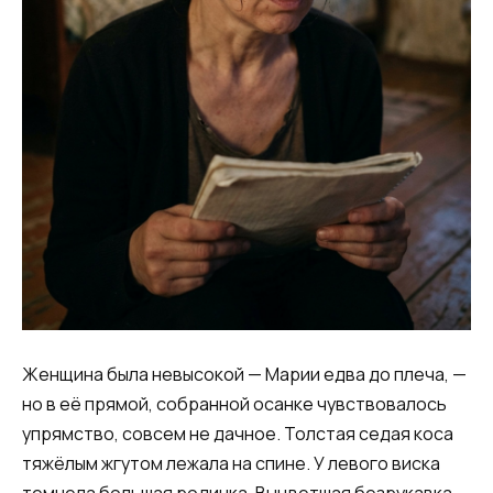
Женщина была невысокой — Марии едва до плеча, —
но в её прямой, собранной осанке чувствовалось
упрямство, совсем не дачное. Толстая седая коса
тяжёлым жгутом лежала на спине. У левого виска
темнела большая родинка. Выцветшая безрукавка