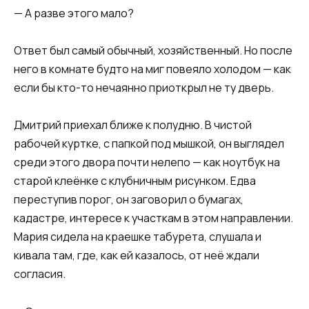
— А разве этого мало?
Ответ был самый обычный, хозяйственный. Но после
него в комнате будто на миг повеяло холодом — как
если бы кто-то нечаянно приоткрыл не ту дверь.
Дмитрий приехал ближе к полудню. В чистой
рабочей куртке, с папкой под мышкой, он выглядел
среди этого двора почти нелепо — как ноутбук на
старой клеёнке с клубничным рисунком. Едва
переступив порог, он заговорил о бумагах,
кадастре, интересе к участкам в этом направлении.
Мария сидела на краешке табурета, слушала и
кивала там, где, как ей казалось, от неё ждали
согласия.