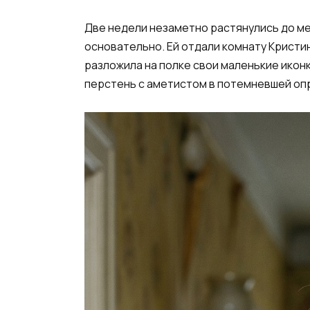
Две недели незаметно растянулись до ме
основательно. Ей отдали комнату Кристин
разложила на полке свои маленькие икон
перстень с аметистом в потемневшей опр