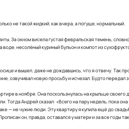
лько не такой жидкий, как вчера, а погуще, нормальный.
литы. За окном висела густая февральская темень, словно
а воде, несолёный куриный бульон и компот из сухофрукт
сице и вышел, даже не дождавшись, что я отвечу. Так про
ухне, озвучивал новую просьбу и исчезал. Будто передал 
ртире в ноябре. Она поскользнулась на крыльце своего д
и. Тогда Андрей сказал: «Всего на пару недель, пока она
аке — не чужие люди. Эту квартиру я купила ещё до свад
рописан он, правда, оставался у матери и за все годы та