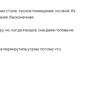
их стола, тесное помещение, но своё. Из
шняя, бесконечная.
, но, когда я вошла, она даже головы не
ма перекрутила утром, потому что