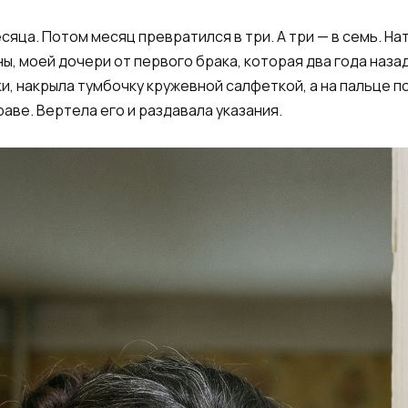
сяца. Потом месяц превратился в три. А три — в семь. Н
ы, моей дочери от первого брака, которая два года наза
ки, накрыла тумбочку кружевной салфеткой, а на пальце 
аве. Вертела его и раздавала указания.