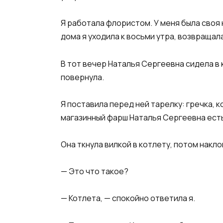
Я работала флористом. У меня была своя 
дома я уходила к восьми утра, возвращал
В тот вечер Наталья Сергеевна сидела в 
повернула.
Я поставила перед ней тарелку: гречка, к
магазинный фарш Наталья Сергеевна есть
Она ткнула вилкой в котлету, потом накл
— Это что такое?
— Котлета, — спокойно ответила я.