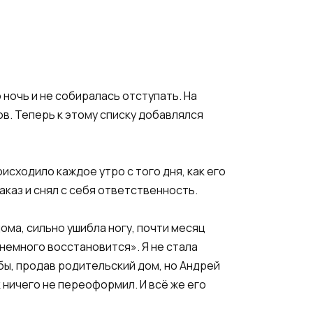
 ночь и не собиралась отступать. На
ов. Теперь к этому списку добавлялся
исходило каждое утро с того дня, как его
заказ и снял с себя ответственность.
ома, сильно ушибла ногу, почти месяц
 немного восстановится». Я не стала
ьбы, продав родительский дом, но Андрей
к ничего не переоформил. И всё же его