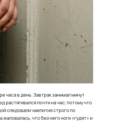
е часа в день. Завтрак занимал минут
д растягивался почти на час, потому что
дой следовали чаепития строго по
а жаловалась, что без него ноги «гудят» и