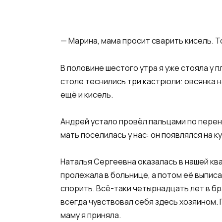
— Марина, мама просит сварить кисель. То
В половине шестого утра я уже стояла у п
столе теснились три кастрюли: овсянка н
ещё и кисель.
Андрей устало провёл пальцами по перено
мать поселилась у нас: он появлялся на к
Наталья Сергеевна оказалась в нашей ква
пролежала в больнице, а потом её выписал
спорить. Всё-таки четырнадцать лет в бр
всегда чувствовал себя здесь хозяином. П
маму я приняла.