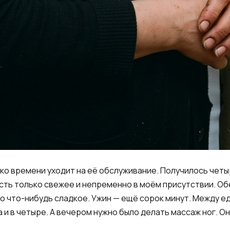
ко времени уходит на её обслуживание. Получилось четыр
сть только свежее и непременно в моём присутствии. Обе
но что-нибудь сладкое. Ужин — ещё сорок минут. Между е
а и в четыре. А вечером нужно было делать массаж ног. Он