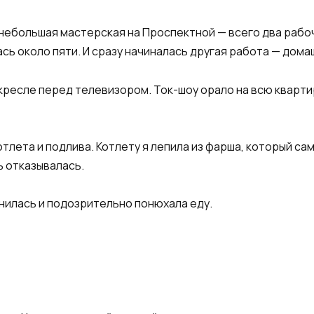
небольшая мастерская на Проспектной — всего два рабоч
ась около пяти. И сразу начиналась другая работа — дома
кресле перед телевизором. Ток-шоу орало на всю квартиру
отлета и подлива. Котлету я лепила из фарша, который са
 отказывалась.
онилась и подозрительно понюхала еду.