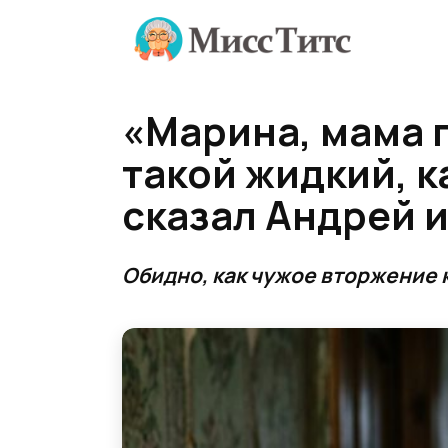
Перейти
к
содержанию
«Марина, мама п
такой жидкий, к
сказал Андрей 
Обидно, как чужое вторжение 