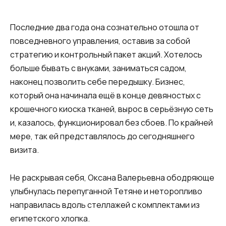
Последние два года она сознательно отошла от
повседневного управления, оставив за собой
стратегию и контрольный пакет акций. Хотелось
больше бывать с внуками, заниматься садом,
наконец позволить себе передышку. Бизнес,
который она начинала ещё в конце девяностых с
крошечного киоска тканей, вырос в серьёзную сеть
и, казалось, функционировал без сбоев. По крайней
мере, так ей представлялось до сегодняшнего
визита.
Не раскрывая себя, Оксана Валерьевна ободряюще
улыбнулась перепуганной Тетяне и неторопливо
направилась вдоль стеллажей с комплектами из
египетского хлопка.