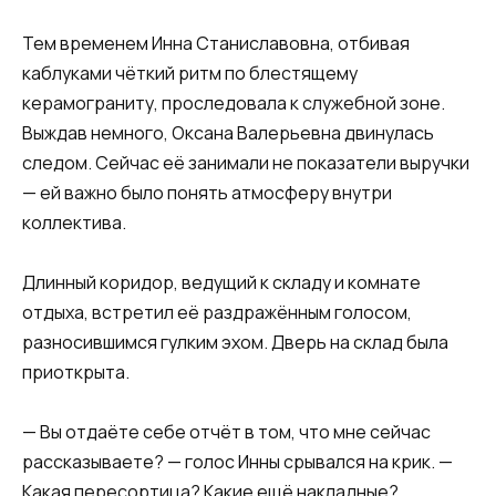
Тем временем Инна Станиславовна, отбивая
каблуками чёткий ритм по блестящему
керамограниту, проследовала к служебной зоне.
Выждав немного, Оксана Валерьевна двинулась
следом. Сейчас её занимали не показатели выручки
— ей важно было понять атмосферу внутри
коллектива.
Длинный коридор, ведущий к складу и комнате
отдыха, встретил её раздражённым голосом,
разносившимся гулким эхом. Дверь на склад была
приоткрыта.
— Вы отдаёте себе отчёт в том, что мне сейчас
рассказываете? — голос Инны срывался на крик. —
Какая пересортица? Какие ещё накладные?