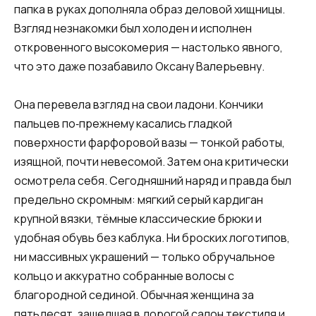
папка в руках дополняла образ деловой хищницы.
Взгляд незнакомки был холоден и исполнен
откровенного высокомерия — настолько явного,
что это даже позабавило Оксану Валерьевну.
Она перевела взгляд на свои ладони. Кончики
пальцев по‑прежнему касались гладкой
поверхности фарфоровой вазы — тонкой работы,
изящной, почти невесомой. Затем она критически
осмотрела себя. Сегодняшний наряд и правда был
предельно скромным: мягкий серый кардиган
крупной вязки, тёмные классические брюки и
удобная обувь без каблука. Ни броских логотипов,
ни массивных украшений — только обручальное
кольцо и аккуратно собранные волосы с
благородной сединой. Обычная женщина за
пятьдесят, зашедшая в дорогой салон текстиля и