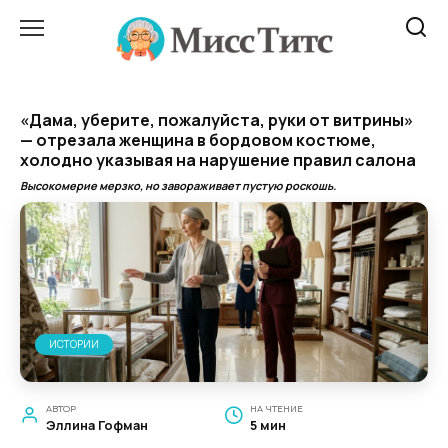
Перейти
к
содержанию
«Дама, уберите, пожалуйста, руки от витрины»
— отрезала женщина в бордовом костюме,
холодно указывая на нарушение правил салона
Высокомерие мерзко, но завораживает пустую роскошь.
ИСТОРИИ
АВТОР
НА ЧТЕНИЕ
Эллина Гофман
5 мин