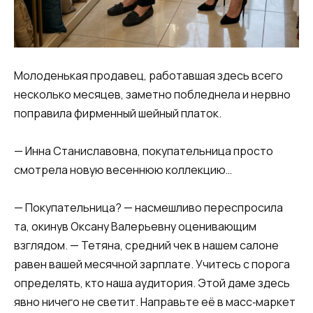
Молоденькая продавец, работавшая здесь всего
несколько месяцев, заметно побледнела и нервно
поправила фирменный шейный платок.
— Инна Станиславовна, покупательница просто
смотрела новую весеннюю коллекцию…
— Покупательница? — насмешливо переспросила
та, окинув Оксану Валерьевну оценивающим
взглядом. — Тетяна, средний чек в нашем салоне
равен вашей месячной зарплате. Учитесь с порога
определять, кто наша аудитория. Этой даме здесь
явно ничего не светит. Направьте её в масс‑маркет