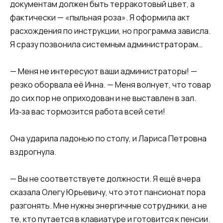
документам должен быть терракотовый цвет, а
фактически — «пыльная роза». Я оформила акт
расхождения по инструкции, но программа зависла.
Я сразу позвонила системным администраторам…
— Меня не интересуют ваши администраторы! —
резко оборвала её Инна. — Меня волнует, что товар
до сих пор не оприходован и не выставлен в зал.
Из‑за вас тормозится работа всей сети!
Она ударила ладонью по столу, и Лариса Петровна
вздрогнула.
— Вы не соответствуете должности. Я ещё вчера
сказала Олегу Юрьевичу, что этот пансионат пора
разгонять. Мне нужны энергичные сотрудники, а не
те, кто путается в клавиатуре и готовится к пенсии.