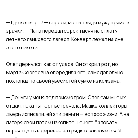
— Где конверт? — спросила она, глядя мужу прямо в
зрачки. — Папа передал сорок тысяч на оплату
летнего языкового лагеря. Конверт лежал на дне
этого пакета.
Олег дернулся, как от удара. Он открыл рот, но
Марта Сергеевна опередила его, самодовольно
похлопав по своей увесистой сумке из кожзама.
— Деньги у меня под присмотром. Олег сам мне их
отдал, пока ты торт встречала. Машке коллекторы
дверь исписали, ей эти деньги — вопрос жизни. А на
лагеря свои потом накопите, нечего баловать
парня, пусть в деревне на грядках закаляется. Я