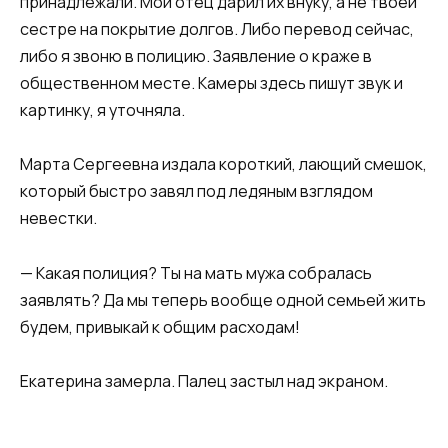
принадлежали. Мой отец дарил их внуку, а не твоей
сестре на покрытие долгов. Либо перевод сейчас,
либо я звоню в полицию. Заявление о краже в
общественном месте. Камеры здесь пишут звук и
картинку, я уточняла.
Марта Сергеевна издала короткий, лающий смешок,
который быстро завял под ледяным взглядом
невестки.
— Какая полиция? Ты на мать мужа собралась
заявлять? Да мы теперь вообще одной семьей жить
будем, привыкай к общим расходам!
Екатерина замерла. Палец застыл над экраном.