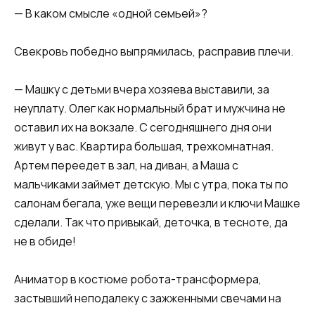
— В каком смысле «одной семьей»?
Свекровь победно выпрямилась, расправив плечи.
— Машку с детьми вчера хозяева выставили, за
неуплату. Олег как нормальный брат и мужчина не
оставил их на вокзале. С сегодняшнего дня они
живут у вас. Квартира большая, трехкомнатная.
Артем переедет в зал, на диван, а Маша с
мальчиками займет детскую. Мы с утра, пока ты по
салонам бегала, уже вещи перевезли и ключи Машке
сделали. Так что привыкай, деточка, в тесноте, да
не в обиде!
Аниматор в костюме робота-трансформера,
застывший неподалеку с зажженными свечами на