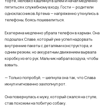
торте, неловко кашлянул в шлем и начал медленно
пятиться к служебному входу. Гости — родители
одноклассников Артема — напряженно уткнулись в
телефоны, боясь пошевелиться.
Екатерина медленно убрала телефон в карман. Она
подошла к Славе, который уже успел надорвать
внутренние пакеты с деталями конструктора, и
одним резким, но аккуратным движением вырвала
коробку из его рук. Мальчик набрал воздуха, чтобы
взвыть.
— Только попробуй, — шепнула она так, что Слава
икнул и мгновенно захлопнул рот.
Она повернулась к мужу, который сжался на стуле,
став похожим на побитую собаку.