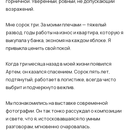
горничной. Уверенный, ровный, не допускающий
возражений.
Мне сорок три. За моими плечами — тяжелый
развод, годы работы на износ и квартира, которую я
выкупала у банка, экономя на каждом яблоке. Я
привыкла ценить свой покой.
Когда три месяца назад в моей жизни появился
Артем, он казался спасением. Сорок пять лет,
подтянутый, работает в логистике, всегда чисто
выбрит и подчеркнуто вежлив.
Мы познакомились на выставке современной
фотографии. Он так тонко рассуждал о композиции
и свете, что я, истосковавшаяся по умным
разговорам, мгновенно очаровалась.