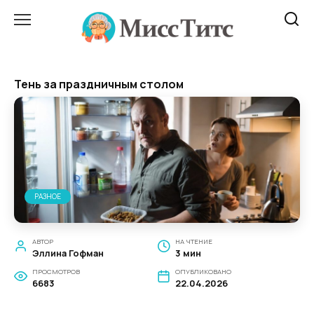
Перейти
к
содержанию
Тень за праздничным столом
РАЗНОЕ
АВТОР
НА ЧТЕНИЕ
Эллина Гофман
3 мин
ПРОСМОТРОВ
ОПУБЛИКОВАНО
6683
22.04.2026