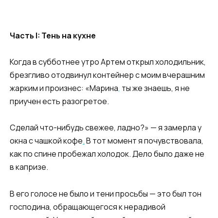
Часть I: Тень на кухне
Когда в субботнее утро Артем открыл холодильник,
брезгливо отодвинул контейнер с моим вчерашним
жарким и произнес: «Марина
,
ты же знаешь, я не
приучен есть разогретое.
Сделай что-нибудь свежее, ладно?» — я замерла у
окна с чашкой кофе
.
В тот момент я почувствовала,
как по спине пробежал холодок. Дело было даже не
в капризе.
В его голосе не было и тени просьбы — это был тон
господина, обращающегося к нерадивой