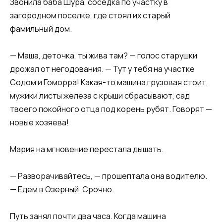
Звонила баба Шура, соседка по участку в
загородном поселке, где стоял их старый
фамильный дом.
— Маша, деточка, ты жива там? — голос старушки
дрожал от негодования. — Тут у тебя на участке
Содом и Гоморра! Какая-то машина грузовая стоит,
мужики листы железа с крыши сбрасывают, сад
твоего покойного отца под корень рубят. Говорят —
новые хозяева!
Мария на мгновение перестала дышать.
— Разворачивайтесь, — прошептала она водителю.
— Едем в Озерный. Срочно.
Путь занял почти два часа. Когда машина