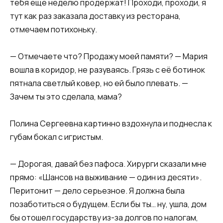
тебя еще неделю продержат! Проходи, проходи, я
тут как раз заказала доставку из ресторана,
отмечаем потихоньку.
— Отмечаете что? Продажу моей памяти? — Мария
вошла в коридор, не разуваясь. Грязь с её ботинок
пятнала светлый ковер, но ей было плевать. —
Зачем ты это сделала, мама?
Полина Сергеевна картинно вздохнула и поднесла к
губам бокал с игристым.
— Дорогая, давай без пафоса. Хирурги сказали мне
прямо: «Шансов на выживание — один из десяти».
Перитонит — дело серьезное. Я должна была
позаботиться о будущем. Если бы ты… ну, ушла, дом
бы отошел государству из-за долгов по налогам,