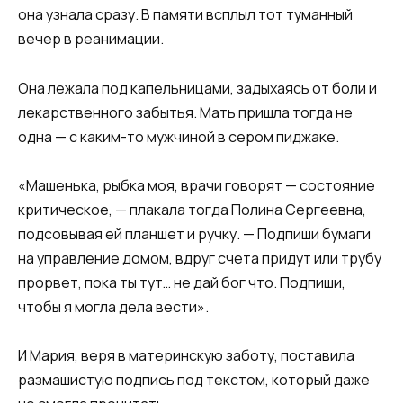
она узнала сразу. В памяти всплыл тот туманный
вечер в реанимации.
Она лежала под капельницами, задыхаясь от боли и
лекарственного забытья. Мать пришла тогда не
одна — с каким-то мужчиной в сером пиджаке.
«Машенька, рыбка моя, врачи говорят — состояние
критическое, — плакала тогда Полина Сергеевна,
подсовывая ей планшет и ручку. — Подпиши бумаги
на управление домом, вдруг счета придут или трубу
прорвет, пока ты тут… не дай бог что. Подпиши,
чтобы я могла дела вести».
И Мария, веря в материнскую заботу, поставила
размашистую подпись под текстом, который даже