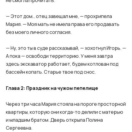
не смогла прочитать.
— Этот дом… отец завещал мне, — прохрипела
Мария. — Моя мать не имела права его продавать
без моего личного согласия.
— Ну, это ты в суде рассказывай, — хохотнул Игорь. —
А пока — освободи территорию. У меня завтра
здесь экскаватор работает, будем котлован под
бассейн копать. Старье твое под снос.
Глава 2: Праздник на чужом пепелище
Через три часа Мария стояла на пороге просторной
квартиры, которую они когда-то делили с матерью
и младшим братом. Дверь открыла Полина
Сергеевна.