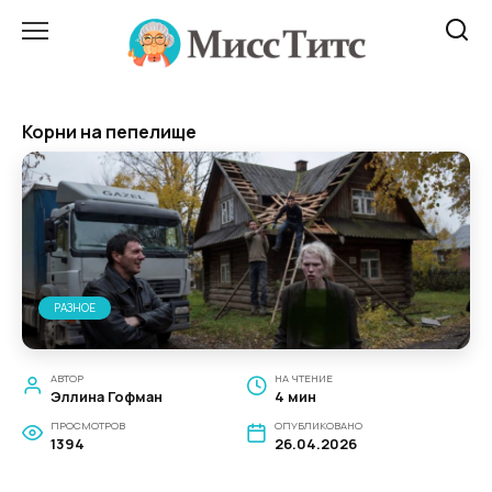
Перейти
к
содержанию
Корни на пепелище
РАЗНОЕ
АВТОР
НА ЧТЕНИЕ
Эллина Гофман
4 мин
ПРОСМОТРОВ
ОПУБЛИКОВАНО
1394
26.04.2026