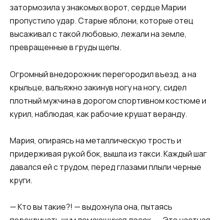
затормозила у знакомых ворот, сердце Марии
пропустило удар. Старые яблони, которые отец
высаживал с такой любовью, лежали на земле,
превращенные в груды щепы.
Огромный внедорожник перегородил въезд, а на
крыльце, вальяжно закинув ногу на ногу, сидел
плотный мужчина в дорогом спортивном костюме и
курил, наблюдая, как рабочие крушат веранду.
Мария, опираясь на металлическую трость и
придерживая рукой бок, вышла из такси. Каждый шаг
давался ей с трудом, перед глазами плыли черные
круги.
— Кто вы такие?! — выдохнула она, пытаясь
перекричать шум ломающихся досок. — Это частная