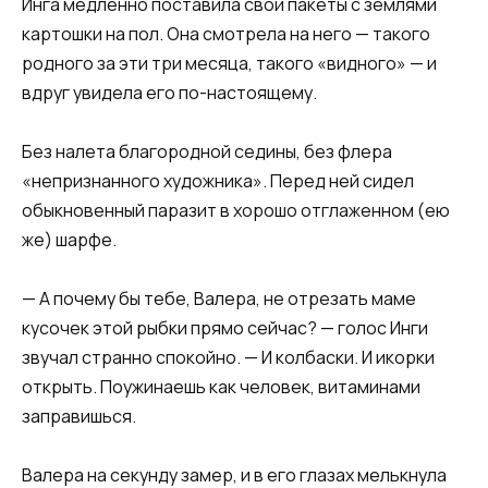
Инга медленно поставила свои пакеты с землями
картошки на пол. Она смотрела на него — такого
родного за эти три месяца, такого «видного» — и
вдруг увидела его по-настоящему.
Без налета благородной седины, без флера
«непризнанного художника». Перед ней сидел
обыкновенный паразит в хорошо отглаженном (ею
же) шарфе.
— А почему бы тебе, Валера, не отрезать маме
кусочек этой рыбки прямо сейчас? — голос Инги
звучал странно спокойно. — И колбаски. И икорки
открыть. Поужинаешь как человек, витаминами
заправишься.
Валера на секунду замер, и в его глазах мелькнула