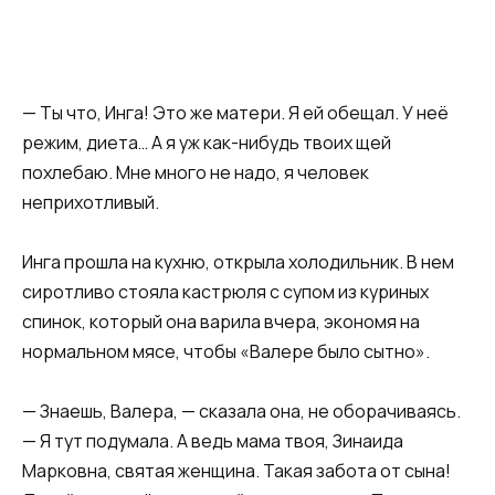
— Ты что, Инга! Это же матери. Я ей обещал. У неё
режим, диета… А я уж как-нибудь твоих щей
похлебаю. Мне много не надо, я человек
неприхотливый.
Инга прошла на кухню, открыла холодильник. В нем
сиротливо стояла кастрюля с супом из куриных
спинок, который она варила вчера, экономя на
нормальном мясе, чтобы «Валере было сытно».
— Знаешь, Валера, — сказала она, не оборачиваясь.
— Я тут подумала. А ведь мама твоя, Зинаида
Марковна, святая женщина. Такая забота от сына!