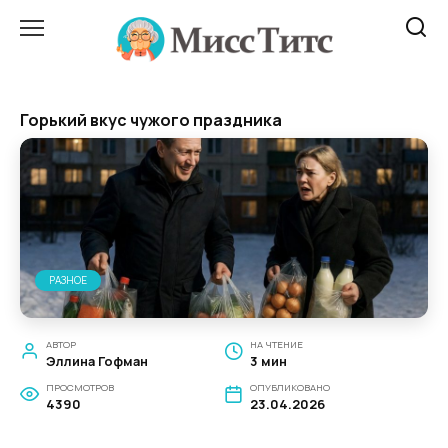
Перейти
к
содержанию
Горький вкус чужого праздника
РАЗНОЕ
АВТОР
НА ЧТЕНИЕ
Эллина Гофман
3 мин
ПРОСМОТРОВ
ОПУБЛИКОВАНО
4390
23.04.2026