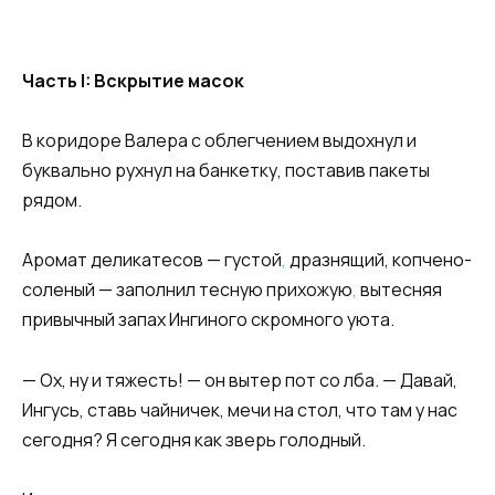
Часть I: Вскрытие масок
В коридоре Валера с облегчением выдохнул и
буквально рухнул на банкетку, поставив пакеты
рядом.
Аромат деликатесов — густой
,
дразнящий, копчено-
соленый — заполнил тесную прихожую
,
вытесняя
привычный запах Ингиного скромного уюта.
— Ох, ну и тяжесть! — он вытер пот со лба. — Давай,
Ингусь, ставь чайничек, мечи на стол, что там у нас
сегодня? Я сегодня как зверь голодный.