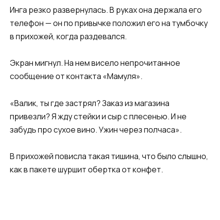
Инга резко развернулась. В руках она держала его
телефон — он по привычке положил его на тумбочку
в прихожей, когда раздевался.
Экран мигнул. На нем висело непрочитанное
сообщение от контакта «Мамуля».
«Валик, ты где застрял? Заказ из магазина
привезли? Я жду стейки и сыр с плесенью. И не
забудь про сухое вино. Ужин через полчаса».
В прихожей повисла такая тишина, что было слышно,
как в пакете шуршит обертка от конфет.