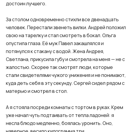
достоин лучшего.
За столом одновременно стихли все двенадцать
человек. Перестали звенеть вилки. Андрей положил
свою на тарелку и стал смотреть в бокал. Ольга
опустила глаза. Её муж Павел закашлялся и
потянулся к стакану с водой. Жена Андрея,
Светлана, прикусила губу и смотрела на меня — не с
жалостью. Скорее так смотрят люди, которые
стали свидетелями чужого унижения и не понимают,
куда деть себя в эту секунду. Сергей сидел рядом с
матерью и смотрел в стол.
А я стояла посреди комнаты с тортом в руках. Крем
уже начал чуть подтаивать от тепла ладоней: я
несла блюдо медленно, боялась уронить. Оно,
наверное, весило килограмма три.