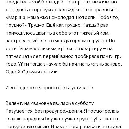
предательской бравадой — он просто незаметно
отходил в сторону и делал вид, что так правильно.
«Марина, мама уже немолодая. Потерпи. Тебе что,
трудно?» Трудно. Ещё как трудно. Каждый раз
приходилось давить в себе этот тяжёлый ком,
застревавший где-то между горлом и грудью. Но
дети были маленькими, кредит за квартиру — на
пятнадцать лет, первый взнос я собирала почти три
года. Уйти тогда значило бы начинать жизнь заново.
Одной. С двумя детьми.
И вот однажды я просто не впустила её.
Валентина Ивановна явилась в субботу.
Разумеется, без предупреждения. Я посмотрела в
глазок: нарядная блузка, сумка в руке, губы сжаты в
тонкую злую линию. И замок поворачивать не стала.