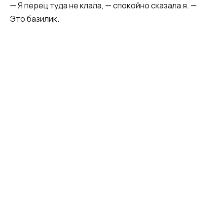
— Я перец туда не клала, — спокойно сказала я. —
Это базилик.