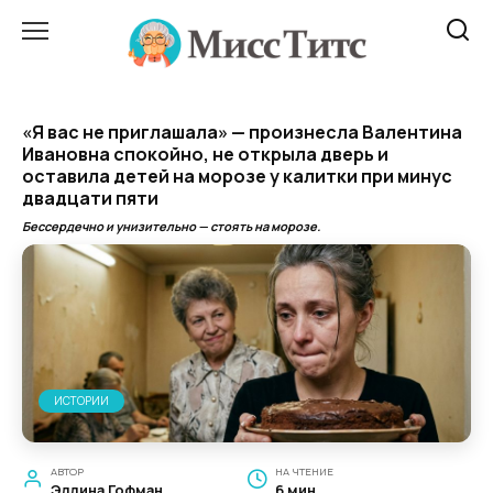
Перейти
к
содержанию
«Я вас не приглашала» — произнесла Валентина
Ивановна спокойно, не открылa дверь и
оставила детей на морозе у калитки при минус
двадцати пяти
Бессердечно и унизительно — стоять на морозе.
ИСТОРИИ
АВТОР
НА ЧТЕНИЕ
Эллина Гофман
6 мин