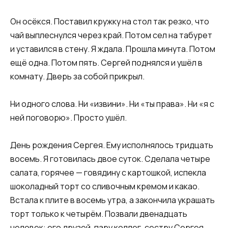
Он осёкся. Поставил кружку на стол так резко, что
чай выплеснулся через край. Потом сел на табурет
и уставился в стену. Я ждала. Прошла минута. Потом
ещё одна. Потом пять. Сергей поднялся и ушёл в
комнату. Дверь за собой прикрыл.
Ни одного слова. Ни «извини». Ни «ты права». Ни «я с
ней поговорю». Просто ушёл.
День рождения Сергея. Ему исполнялось тридцать
восемь. Я готовилась двое суток. Сделала четыре
салата, горячее — говядину с картошкой, испекла
шоколадный торт со сливочным кремом и какао.
Встала к плите в восемь утра, а закончила украшать
торт только к четырём. Позвали двенадцать
человек: его друзей, пару коллег, сестру Сергея