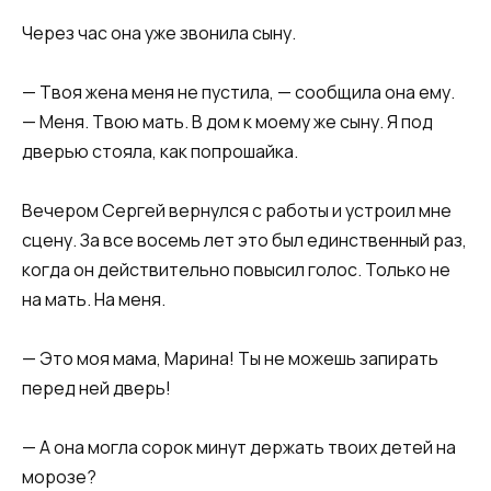
Через час она уже звонила сыну.
— Твоя жена меня не пустила, — сообщила она ему.
— Меня. Твою мать. В дом к моему же сыну. Я под
дверью стояла, как попрошайка.
Вечером Сергей вернулся с работы и устроил мне
сцену. За все восемь лет это был единственный раз,
когда он действительно повысил голос. Только не
на мать. На меня.
— Это моя мама, Марина! Ты не можешь запирать
перед ней дверь!
— А она могла сорок минут держать твоих детей на
морозе?