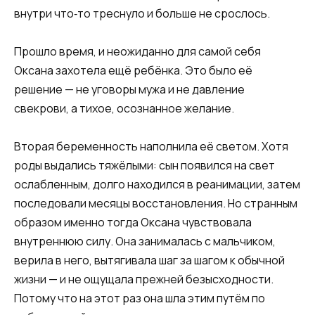
внутри что‑то треснуло и больше не срослось.
Прошло время, и неожиданно для самой себя
Оксана захотела ещё ребёнка. Это было её
решение — не уговоры мужа и не давление
свекрови, а тихое, осознанное желание.
Вторая беременность наполнила её светом. Хотя
роды выдались тяжёлыми: сын появился на свет
ослабленным, долго находился в реанимации, затем
последовали месяцы восстановления. Но странным
образом именно тогда Оксана чувствовала
внутреннюю силу. Она занималась с мальчиком,
верила в него, вытягивала шаг за шагом к обычной
жизни — и не ощущала прежней безысходности.
Потому что на этот раз она шла этим путём по