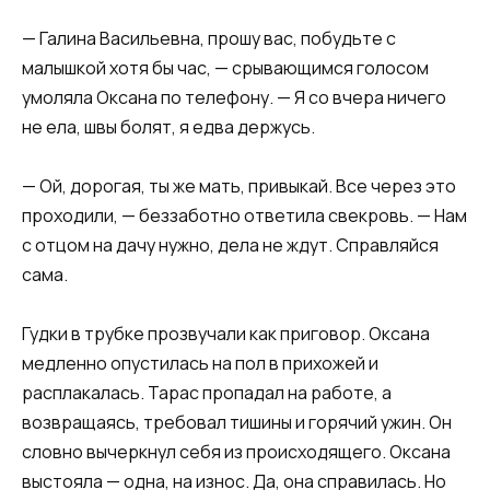
— Галина Васильевна, прошу вас, побудьте с
малышкой хотя бы час, — срывающимся голосом
умоляла Оксана по телефону. — Я со вчера ничего
не ела, швы болят, я едва держусь.
— Ой, дорогая, ты же мать, привыкай. Все через это
проходили, — беззаботно ответила свекровь. — Нам
с отцом на дачу нужно, дела не ждут. Справляйся
сама.
Гудки в трубке прозвучали как приговор. Оксана
медленно опустилась на пол в прихожей и
расплакалась. Тарас пропадал на работе, а
возвращаясь, требовал тишины и горячий ужин. Он
словно вычеркнул себя из происходящего. Оксана
выстояла — одна, на износ. Да, она справилась. Но