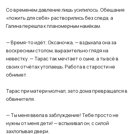
Со временем давление лишь усилилось. Обещания
«пожить для себя» растворились без следа, а
Галина перешла к планомерным намёкам.
— Время-то идёт, Оксаночка, — вздыхала она за
воскресным столом, выразительно глядя на
невестку. — Тарас так мечтает о сыне, а ты всё в
своих отчётах утопаешь. Работа в старости не
обнимет.
Тарас при матери молчал, зато дома превращался в
обвинителя.
— Ты меня ввела в заблуждение! Тебе просто не
нужны от меня дети! — вспыхивал он, с силой
захлопывая двери.