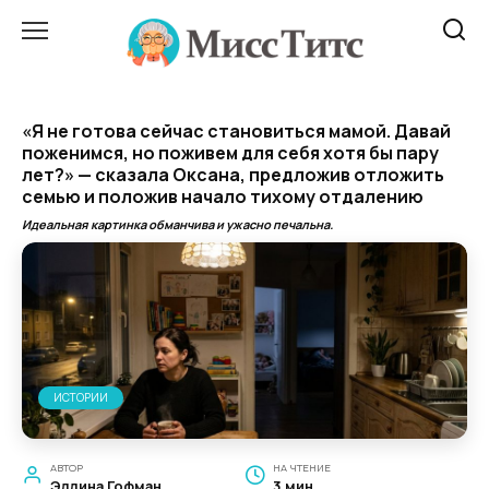
Перейти
к
содержанию
«Я не готова сейчас становиться мамой. Давай
поженимся, но поживем для себя хотя бы пару
лет?» — сказала Оксана, предложив отложить
семью и положив начало тихому отдалению
Идеальная картинка обманчива и ужасно печальна.
ИСТОРИИ
АВТОР
НА ЧТЕНИЕ
Эллина Гофман
3 мин