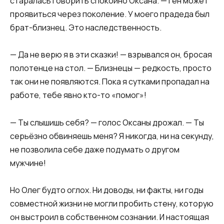
старалась говорить спокойно Оксана. — Ген может
проявиться через поколение. У моего прадеда был
брат-близнец. Это наследственность.
— Да не верю я в эти сказки! — взрывался он, бросая
полотенце на стол. — Близнецы — редкость, просто
так они не появляются. Пока я сутками пропадал на
работе, тебе явно кто-то «помог»!
— Ты слышишь себя? — голос Оксаны дрожал. — Ты
серьёзно обвиняешь меня? Я никогда, ни на секунду,
не позволила себе даже подумать о другом
мужчине!
Но Олег будто оглох. Ни доводы, ни факты, ни годы
совместной жизни не могли пробить стену, которую
он выстроил в собственном сознании. И настоящая