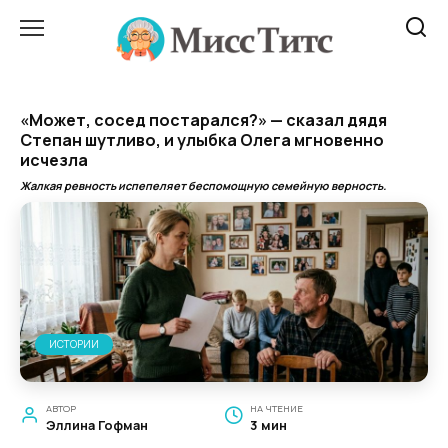
Перейти
к
содержанию
«Может, сосед постарался?» — сказал дядя
Степан шутливо, и улыбка Олега мгновенно
исчезла
Жалкая ревность испепеляет беспомощную семейную верность.
ИСТОРИИ
АВТОР
НА ЧТЕНИЕ
Эллина Гофман
3 мин