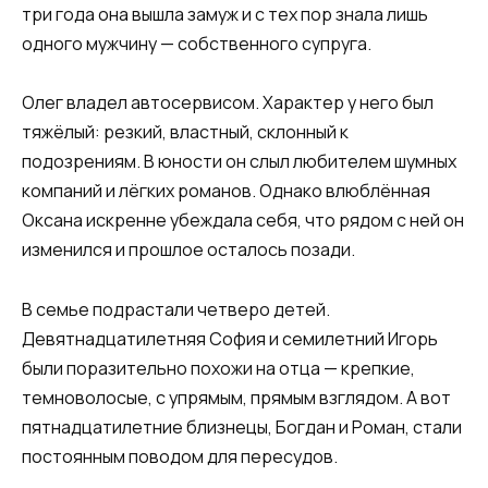
три года она вышла замуж и с тех пор знала лишь
одного мужчину — собственного супруга.
Олег владел автосервисом. Характер у него был
тяжёлый: резкий, властный, склонный к
подозрениям. В юности он слыл любителем шумных
компаний и лёгких романов. Однако влюблённая
Оксана искренне убеждала себя, что рядом с ней он
изменился и прошлое осталось позади.
В семье подрастали четверо детей.
Девятнадцатилетняя София и семилетний Игорь
были поразительно похожи на отца — крепкие,
темноволосые, с упрямым, прямым взглядом. А вот
пятнадцатилетние близнецы, Богдан и Роман, стали
постоянным поводом для пересудов.