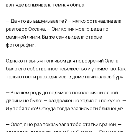
взгляде вспыхивала тёмная обида.
— Да что вы выдумываете? — мягко останавливала
разговор Оксана. — Они копия моего деда по
маминой линии. Вы же сами видели старые
фотографии.
Однако главным топливом для подозрений Олега
было его собственное невежество и упрямство. Как
только гости расходились, в доме начиналась буря.
— В нашем роду до седьмого поколения ни одной
двойни не было! — раздражённо ходил он по кухне. —
И у тебя тоже! Откуда тогда взялись эти близнецы?
— Олег, я не раз показывала тебе статьи врачей, —