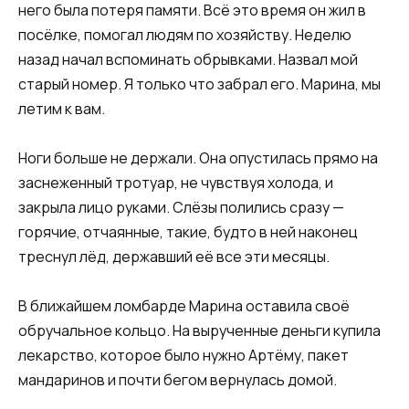
него была потеря памяти. Всё это время он жил в
посёлке, помогал людям по хозяйству. Неделю
назад начал вспоминать обрывками. Назвал мой
старый номер. Я только что забрал его. Марина, мы
летим к вам.
Ноги больше не держали. Она опустилась прямо на
заснеженный тротуар, не чувствуя холода, и
закрыла лицо руками. Слёзы полились сразу —
горячие, отчаянные, такие, будто в ней наконец
треснул лёд, державший её все эти месяцы.
В ближайшем ломбарде Марина оставила своё
обручальное кольцо. На вырученные деньги купила
лекарство, которое было нужно Артёму, пакет
мандаринов и почти бегом вернулась домой.