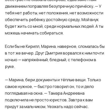
движением поправляя безупречную причёску. — У
тебя нет работы, нет положения, нет возможности
обеспечить ребёнку достойную среду. Мой внук
будет жить со мной, среди нормальных людей. А ты
можешь начинать собираться.
Если бы не Кирилл, Марина, наверное, сломалась бы
в тот же вечер. Друг Дмитрия ворвался к ним почти
ночью — напряжённый, бледный, с телефоном в
руке.
— Марина, бери документы и тёплые вещи. Только
самое нужное, — быстро говорил он, то и дело
поглядывая на окна. — Тамара Андреевна
подключила не просто юристов. Завтра к вам
придут за мальчиком. Уезжать надо сейчас.