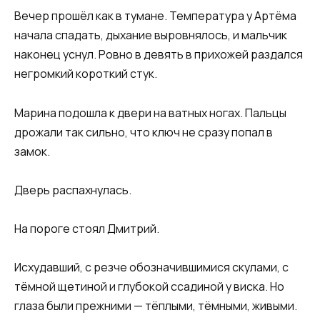
Вечер прошёл как в тумане. Температура у Артёма
начала спадать, дыхание выровнялось, и мальчик
наконец уснул. Ровно в девять в прихожей раздался
негромкий короткий стук.
Марина подошла к двери на ватных ногах. Пальцы
дрожали так сильно, что ключ не сразу попал в
замок.
Дверь распахнулась.
На пороге стоял Дмитрий.
Исхудавший, с резче обозначившимися скулами, с
тёмной щетиной и глубокой ссадиной у виска. Но
глаза были прежними — тёплыми, тёмными, живыми.