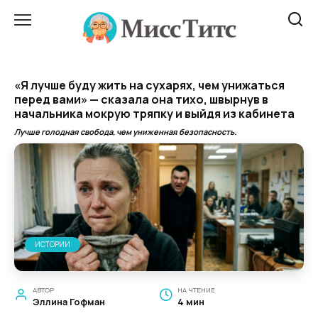
Перейти
к
содержанию
«Я лучше буду жить на сухарях, чем унижаться
перед вами» — сказала она тихо, швырнув в
начальника мокрую тряпку и выйдя из кабинета
Лучше голодная свобода, чем униженная безопасность.
ИСТОРИИ
АВТОР
НА ЧТЕНИЕ
Эллина Гофман
4 мин