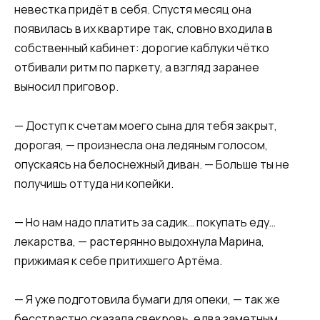
невестка придёт в себя. Спустя месяц она
появилась в их квартире так, словно входила в
собственный кабинет: дорогие каблуки чётко
отбивали ритм по паркету, а взгляд заранее
выносил приговор.
— Доступ к счетам моего сына для тебя закрыт,
дорогая, — произнесла она ледяным голосом,
опускаясь на белоснежный диван. — Больше ты не
получишь оттуда ни копейки.
— Но нам надо платить за садик… покупать еду…
лекарства, — растерянно выдохнула Марина,
прижимая к себе притихшего Артёма.
— Я уже подготовила бумаги для опеки, — так же
бесстрастно сказала свекровь, едва заметным