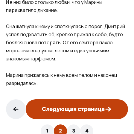
И в них было столько любви, что у Марины
перехватило дыхание.
Она шагнула к нему и споткнулась о порог. Дмитрий
успел подхватить её, крепко прижал к себе, будто
боялся снова потерять. От его свитера пахло
морозным воздухом, лесом и едва уловимым
знакомым парфюмом.
Марина прижалась к нему всем телом и наконец
разрыдалась.
Следующая страница
1
2
3
4