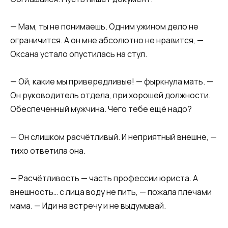
— Мам, ты не понимаешь. Одним ужином дело не
ограничится. А он мне абсолютно не нравится, —
Оксана устало опустилась на стул.
— Ой, какие мы привередливые! — фыркнула мать. —
Он руководитель отдела, при хорошей должности.
Обеспеченный мужчина. Чего тебе ещё надо?
— Он слишком расчётливый. И неприятный внешне, —
тихо ответила она.
— Расчётливость — часть профессии юриста. А
внешность… с лица воду не пить, — пожала плечами
мама. — Иди на встречу и не выдумывай.