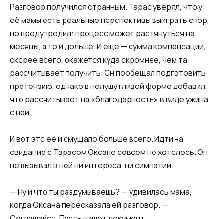
Разговор получился странным. Тарас уверял, что у
её мамы есть реальные перспективы выиграть спор,
но предупредил: процесс может растянуться на
месяцы, а то и дольше. И ещё — сумма компенсации,
скорее всего, окажется куда скромнее, чем та
рассчитывает получить. Он пообещал подготовить
претензию, однако в полушутливой форме добавил,
что рассчитывает на «благодарность» в виде ужина
с ней.
И вот это её и смущало больше всего. Идти на
свидание с Тарасом Оксане совсем не хотелось. Он
не вызывал в ней ни интереса, ни симпатии.
— Ну и что ты раздумываешь? — удивилась мама,
когда Оксана пересказала ей разговор. —
Соглашайся. Пусть пишет документ.