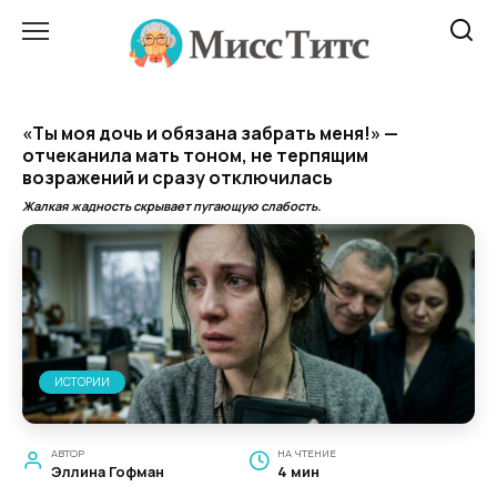
Перейти
к
содержанию
«Ты моя дочь и обязана забрать меня!» —
отчеканила мать тоном, не терпящим
возражений и сразу отключилась
Жалкая жадность скрывает пугающую слабость.
ИСТОРИИ
АВТОР
НА ЧТЕНИЕ
Эллина Гофман
4 мин