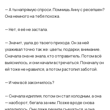
— А ты напрямую спроси. Помнишь Анну с ресепшен?
Она немного на тебя похожа.
— Нет, я её не застала.
— Значит, ушла до твоего прихода. Он за ней
ухаживал точно так же: цветы, подарки, внимание.
Сначала она не знала, кто отправитель. Потом всё
выяснилось, и они начали встречаться. Поначалу он
ей тоже не нравился, а потом растопил заботой.
— И чем всё закончилось?
— Сначала идиллия, потом он стал холодным, а она
— наоборот, бегала за ним. Позже вроде снова
наладилось. Они даже решили съехаться, и она