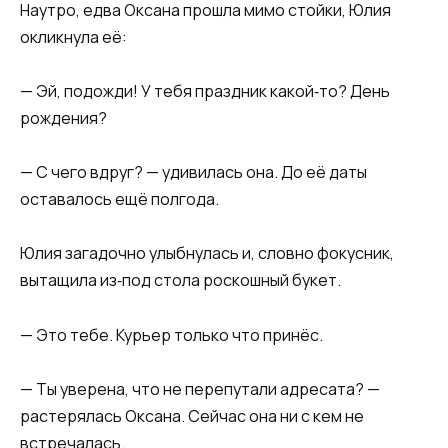
Наутро, едва Оксана прошла мимо стойки, Юлия
окликнула её:
— Эй, подожди! У тебя праздник какой‑то? День
рождения?
— С чего вдруг? — удивилась она. До её даты
оставалось ещё полгода.
Юлия загадочно улыбнулась и, словно фокусник,
вытащила из‑под стола роскошный букет.
— Это тебе. Курьер только что принёс.
— Ты уверена, что не перепутали адресата? —
растерялась Оксана. Сейчас она ни с кем не
встречалась.