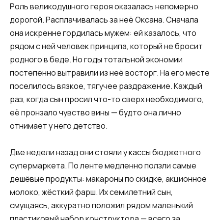
Роль великодушного героя оказалась непомерно
дорогой. Расплачивалась за неё Оксана. Сначала
она искренне гордилась мужем: ей казалось, что
рядом с ней человек принципа, который не бросит
родного в беде. Но годы тотальной экономии
постепенно вытравили из неё восторг. На его месте
поселилось вязкое, тягучее раздражение. Каждый
раз, когда сын просил что-то сверх необходимого,
её пронзало чувство вины — будто она лично
отнимает у него детство.
Две недели назад они стояли у кассы бюджетного
супермаркета. По ленте медленно ползли самые
дешёвые продукты: макароны по скидке, акционное
молоко, жёсткий фарш. Их семилетний сын,
смущаясь, аккуратно положил рядом маленький
пластиковый набор конструктора — всего за