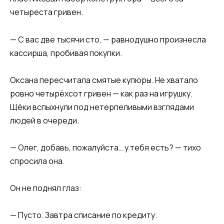
четыреста гривен.
— С вас две тысячи сто, — равнодушно произнесла
кассирша, пробивая покупки.
Оксана пересчитала смятые купюры. Не хватало
ровно четырёхсот гривен — как раз на игрушку.
Щёки вспыхнули под нетерпеливыми взглядами
людей в очереди.
— Олег, добавь, пожалуйста… у тебя есть? — тихо
спросила она.
Он не поднял глаз:
— Пусто. Завтра списание по кредиту.