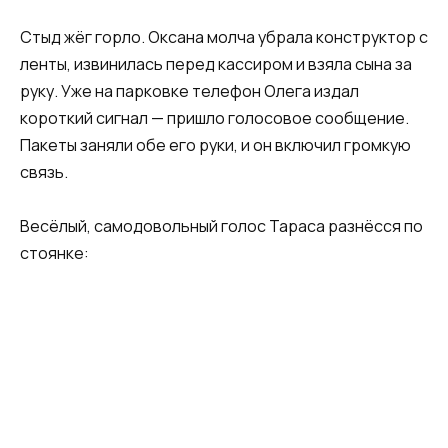
Стыд жёг горло. Оксана молча убрала конструктор с
ленты, извинилась перед кассиром и взяла сына за
руку. Уже на парковке телефон Олега издал
короткий сигнал — пришло голосовое сообщение.
Пакеты заняли обе его руки, и он включил громкую
связь.
Весёлый, самодовольный голос Тараса разнёсся по
стоянке: