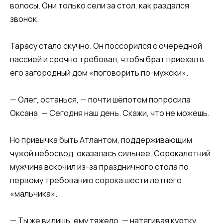
волосы. Они только сели за стол, как раздался
звонок.
Тарасу стало скучно. Он поссорился с очередной
пассией и срочно требовал, чтобы брат приехал в
его загородный дом «поговорить по-мужски».
— Олег, останься, — почти шёпотом попросила
Оксана. — Сегодня наш день. Скажи, что не можешь.
Но привычка быть Атлантом, поддерживающим
чужой небосвод, оказалась сильнее. Сорокалетний
мужчина вскочил из-за праздничного стола по
первому требованию сорока шести летнего
«мальчика».
— Ты же видишь, ему тяжело, — натягивая куртку,