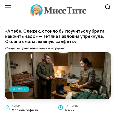
Перейти
к
содержанию
«А тебе, Олежек, стоило бы поучиться у брата,
как жить надо» — Тетяна Павловна упрекнула,
Оксана сжала льняную салфетку
Стыдно и горько терпеть чужую гордыню.
ИСТОРИИ
АВТОР
НА ЧТЕНИЕ
Эллина Гофман
4 мин