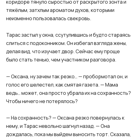
коридоре тянуло сыростью от раскрытого зонта и
тяжёлым, затхлым ароматом духов, которыми
неизменно пользовалась свекровь.
Тарас застыл у окна, ссутулившись и будто стараясь
слиться с подоконником. Он избегал взгляда жены,
делая вид, что изучает двор. Сейчас ему проще
было стать тенью, чем участником разговора.
— Оксана, ну зачем так резко… — пробормотал он, и
голос его шелестел, как смятая газета. — Мама
ведь… может, она просто убрала их на сохранность?
Чтобы ничего не потерялось?
— На сохранность? — Оксана резко повернулась к
нему, и Тарас невольно шагнул назад. — Она
дождалась, пока мы выйдем выносить торт. Сказала,