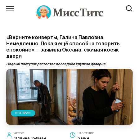
Перейти
к
содержанию
«Верните конверты, Галина Павловна.
Немедленно. Пока я ещё способна говорить
спокойно» — заявила Оксана, сжимая косяк
двери
Подлый поступок растоптал последнее хрупкое доверие.
ИСТОРИИ
АВТОР
НА ЧТЕНИЕ
Эллина Гофман
3 мин