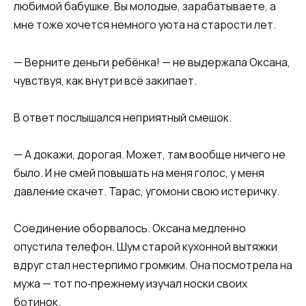
любимой бабушке. Вы молодые, зарабатываете, а
мне тоже хочется немного уюта на старости лет.
— Верните деньги ребёнка! — не выдержала Оксана,
чувствуя, как внутри всё закипает.
В ответ послышался неприятный смешок.
— А докажи, дорогая. Может, там вообще ничего не
было. И не смей повышать на меня голос, у меня
давление скачет. Тарас, угомони свою истеричку.
Соединение оборвалось. Оксана медленно
опустила телефон. Шум старой кухонной вытяжки
вдруг стал нестерпимо громким. Она посмотрела на
мужа — тот по‑прежнему изучал носки своих
ботинок.