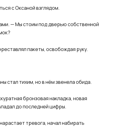
ться с Оксаной взглядом.
тами. — Мы стоим под дверью собственной
амок?
ереставлял пакеты, освобождая руку.
аны стал тихим, но в нём звенела обида.
ккуратная бронзовая накладка, новая
впадал до последней цифры.
и нарастает тревога, начал набирать