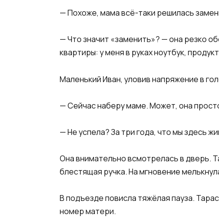
— Похоже, мама всё-таки решилась замен
— Что значит «заменить»? — она резко о
квартиры: у меня в руках ноутбук, продук
Маленький Иван, уловив напряжение в гол
— Сейчас наберу маме. Может, она прост
— Не успела? За три года, что мы здесь жи
Она внимательно всмотрелась в дверь. Т
блестящая ручка. На мгновение мелькнул
В подъезде повисла тяжёлая пауза. Тарас
номер матери.