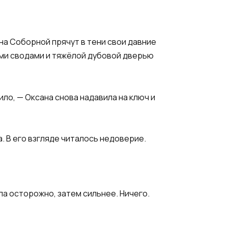
на Соборной прячут в тени свои давние
ими сводами и тяжёлой дубовой дверью
ило, — Оксана снова надавила на ключ и
. В его взгляде читалось недоверие.
ла осторожно, затем сильнее. Ничего.