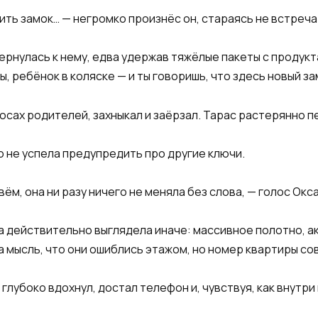
ить замок… — негромко произнёс он, стараясь не встреча
бернулась к нему, едва удержав тяжёлые пакеты с продук
ты, ребёнок в коляске — и ты говоришь, что здесь новый з
осах родителей, захныкал и заёрзал. Тарас растерянно п
о не успела предупредить про другие ключи.
вём, она ни разу ничего не меняла без слова, — голос Окс
а действительно выглядела иначе: массивное полотно, а
а мысль, что они ошиблись этажом, но номер квартиры со
 глубоко вдохнул, достал телефон и, чувствуя, как внутр