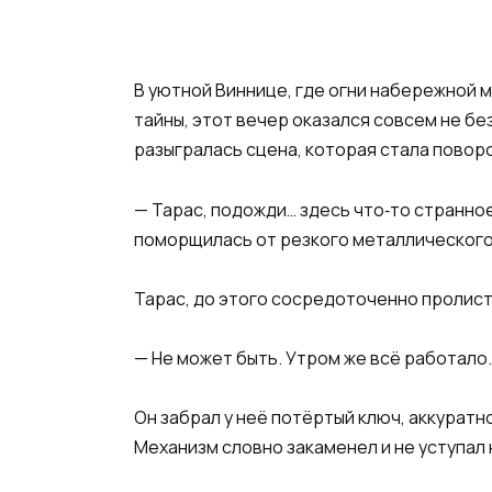
В уютной Виннице, где огни набережной м
тайны, этот вечер оказался совсем не б
разыгралась сцена, которая стала повор
— Тарас, подожди… здесь что‑то странное
поморщилась от резкого металлического
Тарас, до этого сосредоточенно пролисты
— Не может быть. Утром же всё работало.
Он забрал у неё потёртый ключ, аккуратн
Механизм словно закаменел и не уступал