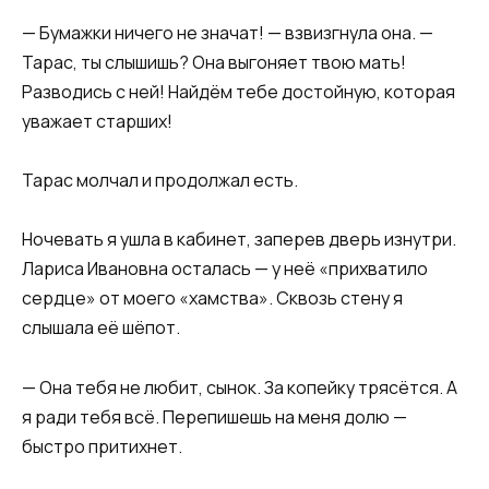
— Бумажки ничего не значат! — взвизгнула она. —
Тарас, ты слышишь? Она выгоняет твою мать!
Разводись с ней! Найдём тебе достойную, которая
уважает старших!
Тарас молчал и продолжал есть.
Ночевать я ушла в кабинет, заперев дверь изнутри.
Лариса Ивановна осталась — у неё «прихватило
сердце» от моего «хамства». Сквозь стену я
слышала её шёпот.
— Она тебя не любит, сынок. За копейку трясётся. А
я ради тебя всё. Перепишешь на меня долю —
быстро притихнет.