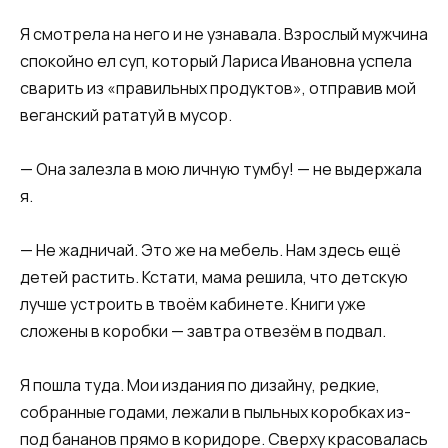
Я смотрела на него и не узнавала. Взрослый мужчина
спокойно ел суп, который Лариса Ивановна успела
сварить из «правильных продуктов», отправив мой
веганский рататуй в мусор.
— Она залезла в мою личную тумбу! — не выдержала
я.
— Не жадничай. Это же на мебель. Нам здесь ещё
детей растить. Кстати, мама решила, что детскую
лучше устроить в твоём кабинете. Книги уже
сложены в коробки — завтра отвезём в подвал.
Я пошла туда. Мои издания по дизайну, редкие,
собранные годами, лежали в пыльных коробках из-
под бананов прямо в коридоре. Сверху красовалась