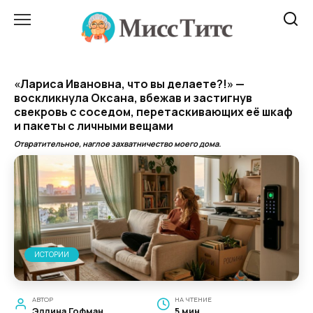
Перейти
к
содержанию
«Лариса Ивановна, что вы делаете?!» —
воскликнула Оксана, вбежав и застигнув
свекровь с соседом, перетаскивающих её шкаф
и пакеты с личными вещами
Отвратительное, наглое захватничество моего дома.
ИСТОРИИ
АВТОР
НА ЧТЕНИЕ
Эллина Гофман
5 мин