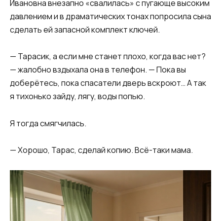
Ивановна внезапно «свалилась» с пугающе высоким
давлением и в драматических тонах попросила сына
сделать ей запасной комплект ключей.
— Тарасик, а если мне станет плохо, когда вас нет?
— жалобно вздыхала она в телефон. — Пока вы
доберётесь, пока спасатели дверь вскроют… А так
я тихонько зайду, лягу, воды попью.
Я тогда смягчилась.
— Хорошо, Тарас, сделай копию. Всё-таки мама.