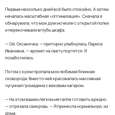
Первые несколько дней всё было спокойно. А затем
началась масштабная «оптимизация». Сначала я
обнаружила, что мои духи исчезли с открытой полки
и перекочевали вглубь шкафа.
— Ой, Оксаночка, — приторно улыбнулась Лариса
Ивановна, — аромат на свету портится. Я
позаботилась.
Потом с кухни пропала моя любимая блинная
сковорода. Вместо неё красовалась массивная
чугунная громадина с вековым нагаром.
— На этом вашем лёгком металле готовить вредно,
— отрезала свекровь. — Я принесла нормальную, из
дома.