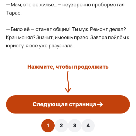
— Мам, это её жильё… — неуверенно пробормотал
Тарас.
— Было её — станет общим! Ты муж. Ремонт делал?
Кран менял? Значит, имеешь право. Завтра пойдём к
юристу, я всё уже разузнала…
Нажмите, чтобы продолжить
Следующая страница
1
2
3
4