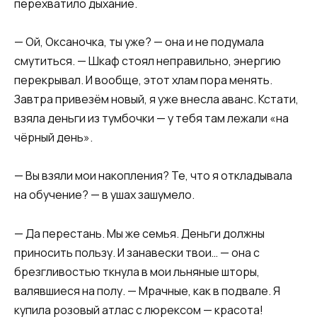
перехватило дыхание.
— Ой, Оксаночка, ты уже? — она и не подумала
смутиться. — Шкаф стоял неправильно, энергию
перекрывал. И вообще, этот хлам пора менять.
Завтра привезём новый, я уже внесла аванс. Кстати,
взяла деньги из тумбочки — у тебя там лежали «на
чёрный день».
— Вы взяли мои накопления? Те, что я откладывала
на обучение? — в ушах зашумело.
— Да перестань. Мы же семья. Деньги должны
приносить пользу. И занавески твои… — она с
брезгливостью ткнула в мои льняные шторы,
валявшиеся на полу. — Мрачные, как в подвале. Я
купила розовый атлас с люрексом — красота!