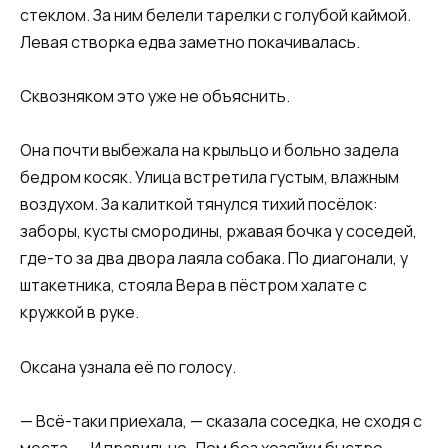
стеклом. За ним белели тарелки с голубой каймой.
Левая створка едва заметно покачивалась.
Сквозняком это уже не объяснить.
Она почти выбежала на крыльцо и больно задела
бедром косяк. Улица встретила густым, влажным
воздухом. За калиткой тянулся тихий посёлок:
заборы, кусты смородины, ржавая бочка у соседей,
где-то за два двора лаяла собака. По диагонали, у
штакетника, стояла Вера в пёстром халате с
кружкой в руке.
Оксана узнала её по голосу.
— Всё-таки приехала, — сказала соседка, не сходя с
места. — И правильно. Дом без хозяйки быстро