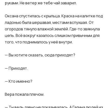
руками. Не ветер же тебе чай заварил.
Оксана спустилась с крыльца. Краска на калитке под
ладонью была шершавая, местами вспухшая. От
огородов тянуло влажной землёй. Где-то звякнула
цепь. Всё вокруг казалось слишком привычным для
того, что поднималось у неё внутри.
— Вы хотите сказать, сюда приходят?
— Приходят.
— Кто именно?
Вера пожала плечом.
— Ты ведь давно не показывалась. А Галина людей из