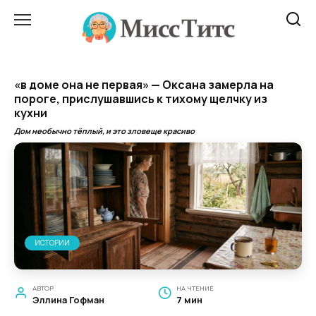
Перейти
к
содержанию
«в доме она не первая» — Оксана замерла на
пороге, прислушавшись к тихому щелчку из
кухни
Дом необычно тёплый, и это зловеще красиво
ИСТОРИИ
АВТОР
НА ЧТЕНИЕ
Эллина Гофман
7 мин