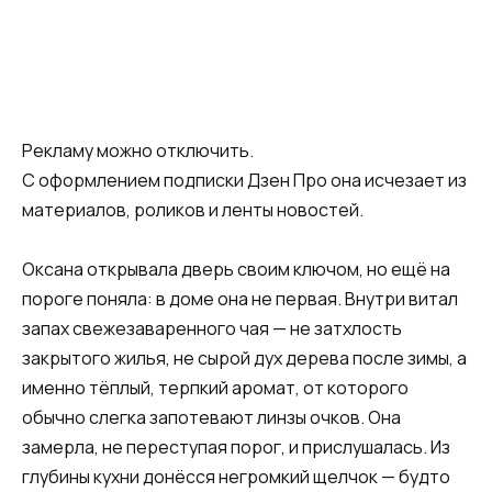
Рекламу можно отключить.
С оформлением подписки Дзен Про она исчезает из
материалов, роликов и ленты новостей.
Оксана открывала дверь своим ключом, но ещё на
пороге поняла: в доме она не первая. Внутри витал
запах свежезаваренного чая — не затхлость
закрытого жилья, не сырой дух дерева после зимы, а
именно тёплый, терпкий аромат, от которого
обычно слегка запотевают линзы очков. Она
замерла, не переступая порог, и прислушалась. Из
глубины кухни донёсся негромкий щелчок — будто