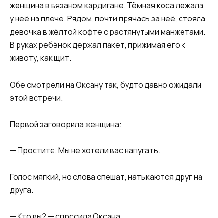
женщина в вязаном кардигане. Тёмная коса лежала
у неё на плече. Рядом, почти прячась за неё, стояла
девочка в жёлтой кофте с растянутыми манжетами.
В руках ребёнок держал пакет, прижимая его к
животу, как щит.
Обе смотрели на Оксану так, будто давно ожидали
этой встречи.
Первой заговорила женщина:
— Простите. Мы не хотели вас напугать.
Голос мягкий, но слова спешат, натыкаются друг на
друга.
— Кто вы? — спросила Оксана.