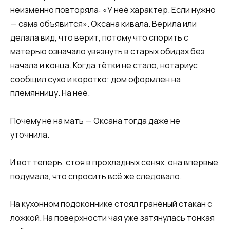
неизменно повторяла: «У неё характер. Если нужно
— сама объявится». Оксана кивала. Верила или
делала вид, что верит, потому что спорить с
матерью означало увязнуть в старых обидах без
начала и конца. Когда тётки не стало, нотариус
сообщил сухо и коротко: дом оформлен на
племянницу. На неё.
Почему не на мать — Оксана тогда даже не
уточнила.
И вот теперь, стоя в прохладных сенях, она впервые
подумала, что спросить всё же следовало.
На кухонном подоконнике стоял гранёный стакан с
ложкой. На поверхности чая уже затянулась тонкая