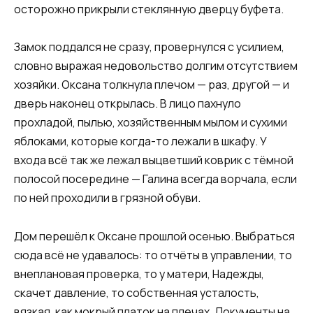
осторожно прикрыли стеклянную дверцу буфета.
Замок поддался не сразу, провернулся с усилием,
словно выражая недовольство долгим отсутствием
хозяйки. Оксана толкнула плечом — раз, другой — и
дверь наконец открылась. В лицо пахнуло
прохладой, пылью, хозяйственным мылом и сухими
яблоками, которые когда-то лежали в шкафу. У
входа всё так же лежал выцветший коврик с тёмной
полосой посередине — Галина всегда ворчала, если
по ней проходили в грязной обуви.
Дом перешёл к Оксане прошлой осенью. Выбраться
сюда всё не удавалось: то отчёты в управлении, то
внеплановая проверка, то у матери, Надежды,
скачет давление, то собственная усталость,
вязкая, как мокрый платок на плечах. Документы на