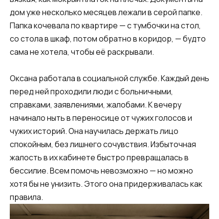
дом уже несколько месяцев лежали в серой папке.
Папка кочевала по квартире — с тумбочки на стол,
со стола в шкаф, потом обратно в коридор, — будто
сама не хотела, чтобы её раскрывали.
Оксана работала в социальной службе. Каждый день
перед ней проходили люди с больничными,
справками, заявлениями, жалобами. К вечеру
начинало ныть в переносице от чужих голосов и
чужих историй. Она научилась держать лицо
спокойным, без лишнего сочувствия. Избыточная
жалость в их кабинете быстро превращалась в
бессилие. Всем помочь невозможно — но можно
хотя бы не унизить. Этого она придерживалась как
правила.