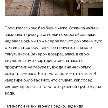
Просыпалась она без будильника. Ставила чайник,
засыпала в кружку две ложки недорогой заварки,
надевала одно и то же серое пальто до колен и туго
стягивала волосы, так что к полудню начинало
тянуть виски. Вечером возвращалась в свою
двухкомнатную квартиру, ставила пакет с
продуктами на табурет у входа и на несколько
секунд замирала. Не от усталости — от тишины. В
квартире было так тихо, что слышно, как сосед
сверху передвигает стул, а в кухонной трубе журчит
вода.
Галина при жизни звонила редко. Надежда