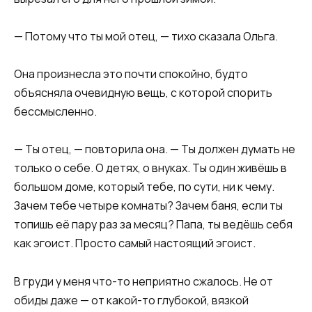
— Потому что ты мой отец, — тихо сказала Ольга.
Она произнесла это почти спокойно, будто
объясняла очевидную вещь, с которой спорить
бессмысленно.
— Ты отец, — повторила она. — Ты должен думать не
только о себе. О детях, о внуках. Ты один живёшь в
большом доме, который тебе, по сути, ни к чему.
Зачем тебе четыре комнаты? Зачем баня, если ты
топишь её пару раз за месяц? Папа, ты ведёшь себя
как эгоист. Просто самый настоящий эгоист.
В груди у меня что-то неприятно сжалось. Не от
обиды даже — от какой-то глубокой, вязкой