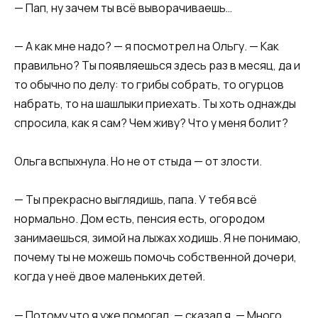
— Пап, ну зачем ты всё выворачиваешь…
— А как мне надо? — я посмотрел на Ольгу. — Как
правильно? Ты появляешься здесь раз в месяц, да и
то обычно по делу: то грибы собрать, то огурцов
набрать, то на шашлыки приехать. Ты хоть однажды
спросила, как я сам? Чем живу? Что у меня болит?
Ольга вспыхнула. Но не от стыда — от злости.
— Ты прекрасно выглядишь, папа. У тебя всё
нормально. Дом есть, пенсия есть, огородом
занимаешься, зимой на лыжах ходишь. Я не понимаю,
почему ты не можешь помочь собственной дочери,
когда у неё двое маленьких детей.
— Потому что я уже помогал, — сказал я. — Много