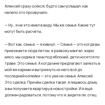
Алексей сразу осёкся, будто сам услышал, как
нелепо это прозвучало.
— Ну… я не это имел в виду. Мы же семья. Какие тут
могут быть расчёты…
— Вот как, семья, — я кивнул. — Семья — это когда вы
приезжаете сюда летом, я развожу мангал, жарю
мясо, мы сидим в тени под яблоней, дети носятся по
траве. Это семья. А когда мне предлагают залезть в
мой же карман и вытряхнуть из него всё до
последней копейки — это уже не семья, Алексей.
Это сделка. Причём сделка такая: я лишаюсь дома,
а вы получаете квартиру в новостройке. И я ещё
должен радоваться, потому что я, видите ли, отец.