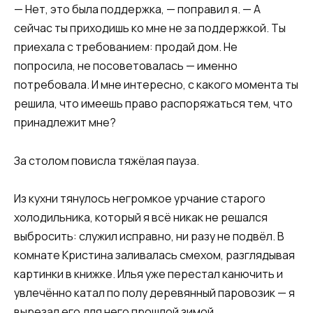
— Нет, это была поддержка, — поправил я. — А
сейчас ты приходишь ко мне не за поддержкой. Ты
приехала с требованием: продай дом. Не
попросила, не посоветовалась — именно
потребовала. И мне интересно, с какого момента ты
решила, что имеешь право распоряжаться тем, что
принадлежит мне?
За столом повисла тяжёлая пауза.
Из кухни тянулось негромкое урчание старого
холодильника, который я всё никак не решался
выбросить: служил исправно, ни разу не подвёл. В
комнате Кристина заливалась смехом, разглядывая
картинки в книжке. Илья уже перестал канючить и
увлечённо катал по полу деревянный паровозик — я
вырезал его для него прошлой зимой.