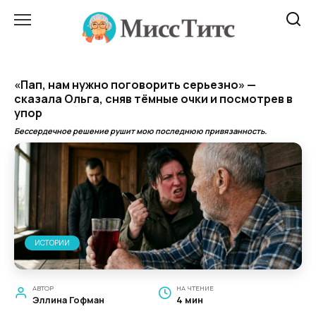
Перейти
к
содержанию
«Пап, нам нужно поговорить серьезно» —
сказала Ольга, сняв тёмные очки и посмотрев в
упор
Бессердечное решение рушит мою последнюю привязанность.
ИСТОРИИ
АВТОР
НА ЧТЕНИЕ
Эллина Гофман
4 мин