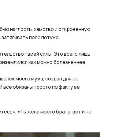
бую наглость, хамство и откровенную
и затягивать пояс потуже.
ательство твоей силы. Это всего лишь
 приземлился как можно болезненнее.
ошелек моего мужа, создан для ее
й все обязаны просто по факту ее
тесь», «Ты жена моего брата, вот и не