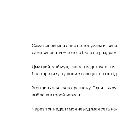
Сама виновница даже не подумала извини
сами виноваты — нечего было ее раздраж
Дмитрий, мой муж, тяжело вздохнул и сня
была против до дрожи в пальцах, но сканд
Женщины злятся по-разному. Одни швыряю
выбрала второй вариант.
Через три недели моя невидимая сеть на