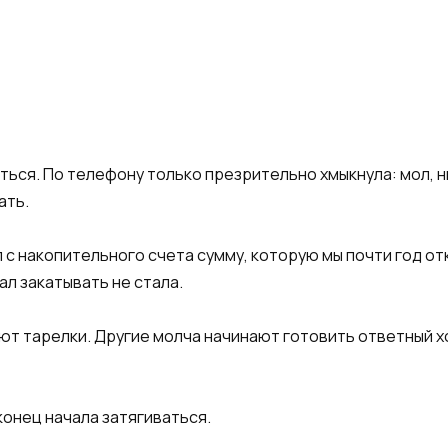
ться. По телефону только презрительно хмыкнула: мол, н
ать.
л с накопительного счета сумму, которую мы почти год от
ал закатывать не стала.
т тарелки. Другие молча начинают готовить ответный хо
конец начала затягиваться.