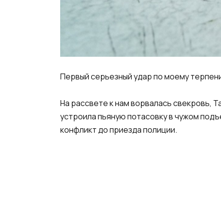
Первый серьезный удар по моему терпен
На рассвете к нам ворвалась свекровь, Т
устроила пьяную потасовку в чужом подъ
конфликт до приезда полиции.