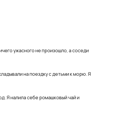
ичего ужасного не произошло, а соседи
кладывали на поездку с детьми к морю. Я
д. Я налила себе ромашковый чай и