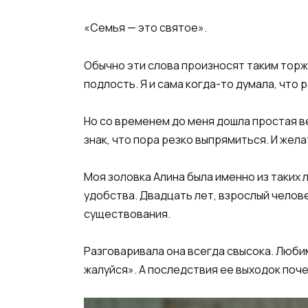
«Семья — это святое».
Обычно эти слова произносят таким тор
подлость. Я и сама когда-то думала, что 
Но со временем до меня дошла простая ве
знак, что пора резко выпрямиться. И жела
Моя золовка Алина была именно из таких 
удобства. Двадцать лет, взрослый челове
существования.
Разговаривала она всегда свысока. Любим
жалуйся». А последствия ее выходок поч