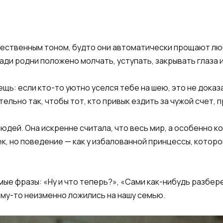
жественным тоном, будто они автоматически прощают лю
ради родни положено молчать, уступать, закрывать глаза 
щь: если кто-то уютно уселся тебе на шею, это не доказ
тельно так, чтобы тот, кто привык ездить за чужой счет,
людей. Она искренне считала, что весь мир, а особенно к
к, но поведение — как у избалованной принцессы, которо
ые фразы: «Ну и что теперь?», «Сами как-нибудь разбере
ему-то неизменно ложились на нашу семью.