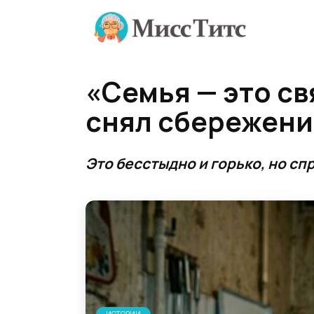
Перейти
к
содержанию
«Семья — это св
снял сбережения
Это бесстыдно и горько, но сп