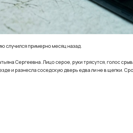
ию случился примерно месяц назад.
атьяна Сергеевна. Лицо серое, руки трясутся, голос сры
езде и разнесла соседскую дверь едва ли не в щепки. Ср