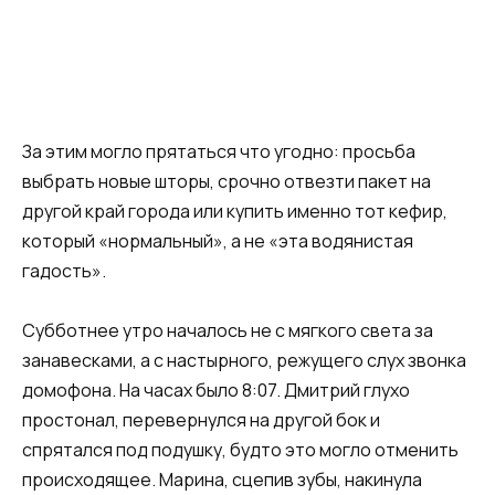
За этим могло прятаться что угодно: просьба
выбрать новые шторы, срочно отвезти пакет на
другой край города или купить именно тот кефир,
который «нормальный», а не «эта водянистая
гадость».
Субботнее утро началось не с мягкого света за
занавесками, а с настырного, режущего слух звонка
домофона. На часах было 8:07. Дмитрий глухо
простонал, перевернулся на другой бок и
спрятался под подушку, будто это могло отменить
происходящее. Марина, сцепив зубы, накинула