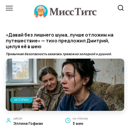
Перейти
к
содержанию
«Давай без лишнего шума, лучше отложим на
путешествие» — тихо предложил Дмитрий,
целуя её в шею
Привычная безопасность казалась тревожно холодной и душной.
ИСТОРИИ
АВТОР
НА ЧТЕНИЕ
Эллина Гофман
3 мин