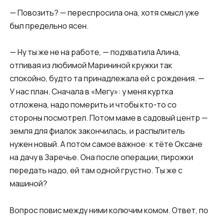
— Повозить? — переспросила она, хотя смысл уже
был предельно ясен.
— Ну ты же не на работе, — подхватила Алина,
отпивая из любимой Марининой кружки так
спокойно, будто та принадлежала ей с рождения. —
У нас план. Сначала в «Мегу»: у меня куртка
отложена, надо померить и чтобы кто-то со
стороны посмотрел. Потом маме в садовый центр —
земля для фиалок закончилась, и распылитель
нужен новый. А потом самое важное: к тёте Оксане
на дачу в Заречье. Она после операции, пирожки
передать надо, ей там одной грустно. Ты же с
машиной?
Вопрос повис между ними колючим комом. Ответ, по