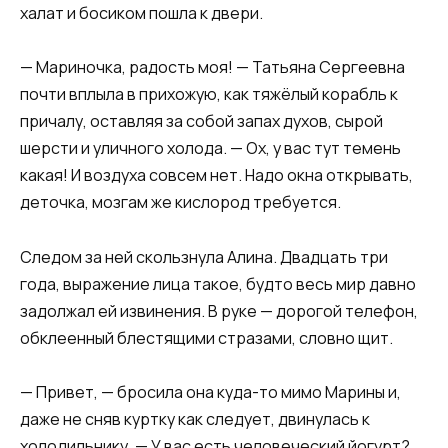
халат и босиком пошла к двери.
— Мариночка, радость моя! — Татьяна Сергеевна
почти вплыла в прихожую, как тяжёлый корабль к
причалу, оставляя за собой запах духов, сырой
шерсти и уличного холода. — Ох, у вас тут темень
какая! И воздуха совсем нет. Надо окна открывать,
деточка, мозгам же кислород требуется.
Следом за ней скользнула Алина. Двадцать три
года, выражение лица такое, будто весь мир давно
задолжал ей извинения. В руке — дорогой телефон,
обклеенный блестящими стразами, словно щит.
— Привет, — бросила она куда-то мимо Марины и,
даже не сняв куртку как следует, двинулась к
холодильнику. — У вас есть человеческий йогурт?