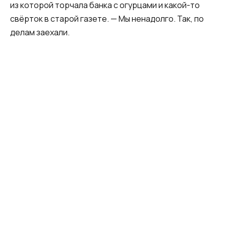
из которой торчала банка с огурцами и какой-то
свёрток в старой газете. — Мы ненадолго. Так, по
делам заехали.