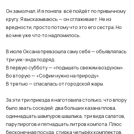
Он замолчал. И я поняла: всё пойдёт по привычному
кругу. Я высказываюсь — он сглаживает. Не из
вредности, просто потому что это его сестра. Но
во мне уже что‑то надломилось.
В июле Оксана превзошла саму себя — объявлялась
три уик-энда подряд.
В первую субботу — «подышать свежим воздухом».
Во вторую — «Софии нужно на природу».
В третью — спасалась от городской жары.
За эти три приезда я наготовила столько, что впору
было звать соседей: два больших казана плова,
одиннадцать шампуров шашлыка, три вида салатов,
пару пирогов и пятнадцать литров компота. Плюс
бесконечная посуда, стирка четырёх комплектов