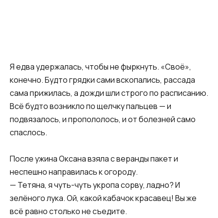
Я едва удержалась, чтобы не фыркнуть. «Своё»,
конечно. Будто грядки сами вскопались, рассада
сама прижилась, а дожди шли строго по расписанию.
Всё будто возникло по щелчку пальцев — и
подвязалось, и пропололось, и от болезней само
спаслось.
После ужина Оксана взяла с веранды пакет и
неспешно направилась к огороду.
— Тетяна, я чуть-чуть укропа сорву, ладно? И
зелёного лука. Ой, какой кабачок красавец! Вы же
всё равно столько не съедите.