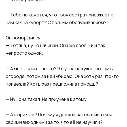
— Тебе не кажется, что твоя сестра приезжает к
нам как на курорт? С полным обслуживанием?
Он поморщился.
— Тетяна, ну не начинай. Она же своя. Ей и так
непросто одной.
— А мне, значит, легко? Я с утра на кухне, потом в
огороде, потом за ней убираю. Она хоть раз что-то
привезла? Хоть раз предложила помощь?
— Ну… она такая. Не приучена к этому.
— А я при чём? Почему я должна расплачиваться
своими выходными за то, что её не научили?