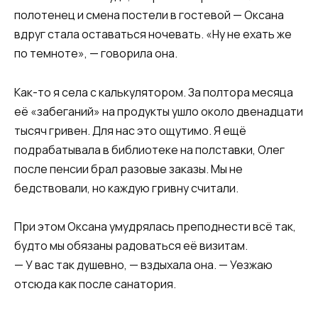
полотенец и смена постели в гостевой — Оксана
вдруг стала оставаться ночевать. «Ну не ехать же
по темноте», — говорила она.
Как-то я села с калькулятором. За полтора месяца
её «забеганий» на продукты ушло около двенадцати
тысяч гривен. Для нас это ощутимо. Я ещё
подрабатывала в библиотеке на полставки, Олег
после пенсии брал разовые заказы. Мы не
бедствовали, но каждую гривну считали.
При этом Оксана умудрялась преподнести всё так,
будто мы обязаны радоваться её визитам.
— У вас так душевно, — вздыхала она. — Уезжаю
отсюда как после санатория.