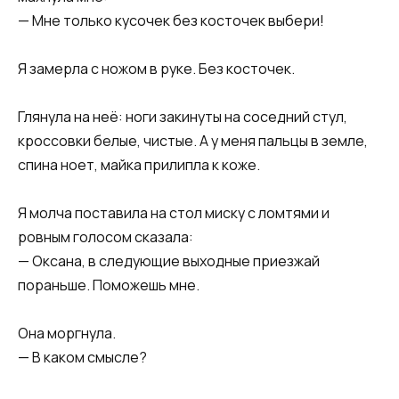
— Мне только кусочек без косточек выбери!
Я замерла с ножом в руке. Без косточек.
Глянула на неё: ноги закинуты на соседний стул,
кроссовки белые, чистые. А у меня пальцы в земле,
спина ноет, майка прилипла к коже.
Я молча поставила на стол миску с ломтями и
ровным голосом сказала:
— Оксана, в следующие выходные приезжай
пораньше. Поможешь мне.
Она моргнула.
— В каком смысле?