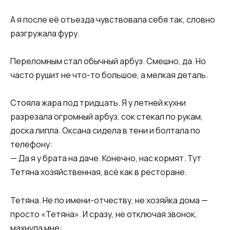
А я после её отъезда чувствовала себя так, словно
разгружала фуру.
Переломным стал обычный арбуз. Смешно, да. Но
часто рушит не что-то большое, а мелкая деталь.
Стояла жара под тридцать. Я у летней кухни
разрезала огромный арбуз, сок стекал по рукам,
доска липла. Оксана сидела в тени и болтала по
телефону:
— Да я у брата на даче. Конечно, нас кормят. Тут
Тетяна хозяйственная, всё как в ресторане.
Тетяна. Не по имени-отчеству, не хозяйка дома —
просто «Тетяна». И сразу, не отключая звонок,
махнула мне: