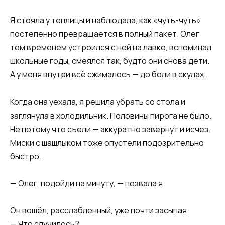
Я стояла у теплицы и наблюдала, как «чуть-чуть»
постепенно превращается в полный пакет. Олег
тем временем устроился с ней на лавке, вспоминал
школьные годы, смеялся так, будто они снова дети.
А у меня внутри всё сжималось — до боли в скулах.
Когда она уехала, я решила убрать со стола и
заглянула в холодильник. Половины пирога не было.
Не потому что съели — аккуратно завернут и исчез.
Миски с шашлыком тоже опустели подозрительно
быстро.
— Олег, подойди на минуту, — позвала я.
Он вошёл, расслабленный, уже почти засыпая.
— Что случилось?