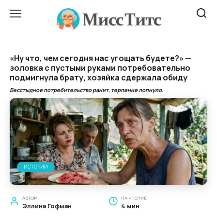
Перейти
к
содержанию
«Ну что, чем сегодня нас угощать будете?» —
золовка с пустыми руками потребовательно
подмигнула брату, хозяйка сдержала обиду
Бесстыдное потребительство ранит, терпение лопнуло.
ИСТОРИИ
АВТОР
НА ЧТЕНИЕ
Эллина Гофман
4 мин